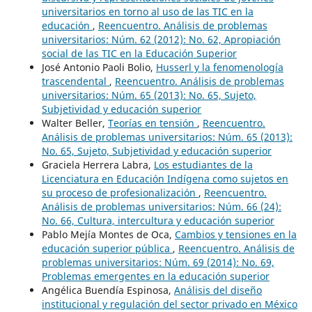
universitarios en torno al uso de las TIC en la
educación
,
Reencuentro. Análisis de problemas
universitarios: Núm. 62 (2012): No. 62, Apropiación
social de las TIC en la Educación Superior
José Antonio Paoli Bolio,
Husserl y la fenomenología
trascendental
,
Reencuentro. Análisis de problemas
universitarios: Núm. 65 (2013): No. 65, Sujeto,
Subjetividad y educación superior
Walter Beller,
Teorías en tensión
,
Reencuentro.
Análisis de problemas universitarios: Núm. 65 (2013):
No. 65, Sujeto, Subjetividad y educación superior
Graciela Herrera Labra,
Los estudiantes de la
Licenciatura en Educación Indígena como sujetos en
su proceso de profesionalización
,
Reencuentro.
Análisis de problemas universitarios: Núm. 66 (24):
No. 66, Cultura, intercultura y educación superior
Pablo Mejía Montes de Oca,
Cambios y tensiones en la
educación superior pública
,
Reencuentro. Análisis de
problemas universitarios: Núm. 69 (2014): No. 69,
Problemas emergentes en la educación superior
Angélica Buendía Espinosa,
Análisis del diseño
institucional y regulación del sector privado en México