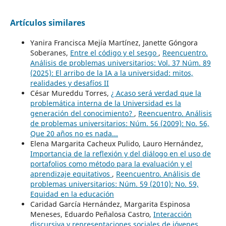
Artículos similares
Yanira Francisca Mejía Martínez, Janette Góngora
Soberanes,
Entre el código y el sesgo
,
Reencuentro.
Análisis de problemas universitarios: Vol. 37 Núm. 89
(2025): El arribo de la IA a la universidad: mitos,
realidades y desafíos II
César Mureddu Torres,
¿ Acaso será verdad que la
problemática interna de la Universidad es la
generación del conocimiento?
,
Reencuentro. Análisis
de problemas universitarios: Núm. 56 (2009): No. 56,
Que 20 años no es nada...
Elena Margarita Cacheux Pulido, Lauro Hernández,
Importancia de la reflexión y del diálogo en el uso de
portafolios como método para la evaluación y el
aprendizaje equitativos
,
Reencuentro. Análisis de
problemas universitarios: Núm. 59 (2010): No. 59,
Equidad en la educación
Caridad García Hernández, Margarita Espinosa
Meneses, Eduardo Peñalosa Castro,
Interacción
discursiva y representaciones sociales de jóvenes