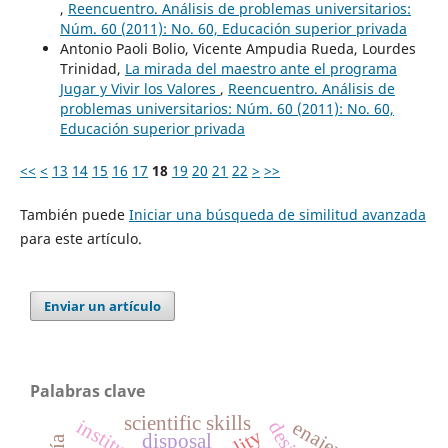
,
Reencuentro. Análisis de problemas universitarios:
Núm. 60 (2011): No. 60, Educación superior privada
Antonio Paoli Bolio, Vicente Ampudia Rueda, Lourdes
Trinidad,
La mirada del maestro ante el programa
Jugar y Vivir los Valores
,
Reencuentro. Análisis de
problemas universitarios: Núm. 60 (2011): No. 60,
Educación superior privada
<<
<
13
14
15
16
17
18
19
20
21
22
>
>>
También puede
Iniciar una búsqueda de similitud avanzada
para este artículo.
Enviar un artículo
Palabras clave
scientific skills
disposal