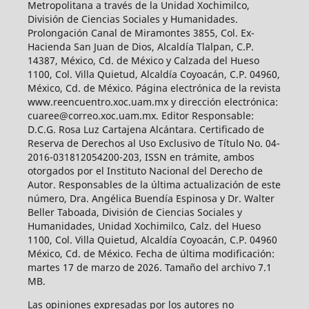
Metropolitana a través de la Unidad Xochimilco,
División de Ciencias Sociales y Humanidades.
Prolongación Canal de Miramontes 3855, Col. Ex-
Hacienda San Juan de Dios, Alcaldía Tlalpan, C.P.
14387, México, Cd. de México y Calzada del Hueso
1100, Col. Villa Quietud, Alcaldía Coyoacán, C.P. 04960,
México, Cd. de México. Página electrónica de la revista
www.reencuentro.xoc.uam.mx y dirección electrónica:
cuaree@correo.xoc.uam.mx. Editor Responsable:
D.C.G. Rosa Luz Cartajena Alcántara. Certificado de
Reserva de Derechos al Uso Exclusivo de Título No. 04-
2016-031812054200-203, ISSN en trámite, ambos
otorgados por el Instituto Nacional del Derecho de
Autor. Responsables de la última actualización de este
número, Dra. Angélica Buendía Espinosa y Dr. Walter
Beller Taboada, División de Ciencias Sociales y
Humanidades, Unidad Xochimilco, Calz. del Hueso
1100, Col. Villa Quietud, Alcaldía Coyoacán, C.P. 04960
México, Cd. de México. Fecha de última modificación:
martes 17 de marzo de 2026. Tamaño del archivo 7.1
MB.
Las opiniones expresadas por los autores no