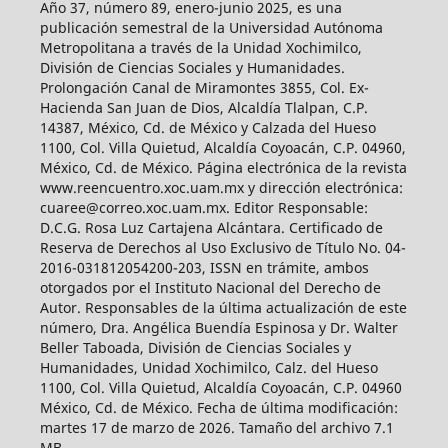
Año 37, número 89, enero-junio 2025, es una
publicación semestral de la Universidad Autónoma
Metropolitana a través de la Unidad Xochimilco,
División de Ciencias Sociales y Humanidades.
Prolongación Canal de Miramontes 3855, Col. Ex-
Hacienda San Juan de Dios, Alcaldía Tlalpan, C.P.
14387, México, Cd. de México y Calzada del Hueso
1100, Col. Villa Quietud, Alcaldía Coyoacán, C.P. 04960,
México, Cd. de México. Página electrónica de la revista
www.reencuentro.xoc.uam.mx y dirección electrónica:
cuaree@correo.xoc.uam.mx. Editor Responsable:
D.C.G. Rosa Luz Cartajena Alcántara. Certificado de
Reserva de Derechos al Uso Exclusivo de Título No. 04-
2016-031812054200-203, ISSN en trámite, ambos
otorgados por el Instituto Nacional del Derecho de
Autor. Responsables de la última actualización de este
número, Dra. Angélica Buendía Espinosa y Dr. Walter
Beller Taboada, División de Ciencias Sociales y
Humanidades, Unidad Xochimilco, Calz. del Hueso
1100, Col. Villa Quietud, Alcaldía Coyoacán, C.P. 04960
México, Cd. de México. Fecha de última modificación:
martes 17 de marzo de 2026. Tamaño del archivo 7.1
MB.