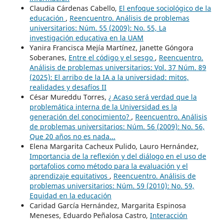
Claudia Cárdenas Cabello,
El enfoque sociológico de la
educación
,
Reencuentro. Análisis de problemas
universitarios: Núm. 55 (2009): No. 55, La
investigación educativa en la UAM
Yanira Francisca Mejía Martínez, Janette Góngora
Soberanes,
Entre el código y el sesgo
,
Reencuentro.
Análisis de problemas universitarios: Vol. 37 Núm. 89
(2025): El arribo de la IA a la universidad: mitos,
realidades y desafíos II
César Mureddu Torres,
¿ Acaso será verdad que la
problemática interna de la Universidad es la
generación del conocimiento?
,
Reencuentro. Análisis
de problemas universitarios: Núm. 56 (2009): No. 56,
Que 20 años no es nada...
Elena Margarita Cacheux Pulido, Lauro Hernández,
Importancia de la reflexión y del diálogo en el uso de
portafolios como método para la evaluación y el
aprendizaje equitativos
,
Reencuentro. Análisis de
problemas universitarios: Núm. 59 (2010): No. 59,
Equidad en la educación
Caridad García Hernández, Margarita Espinosa
Meneses, Eduardo Peñalosa Castro,
Interacción