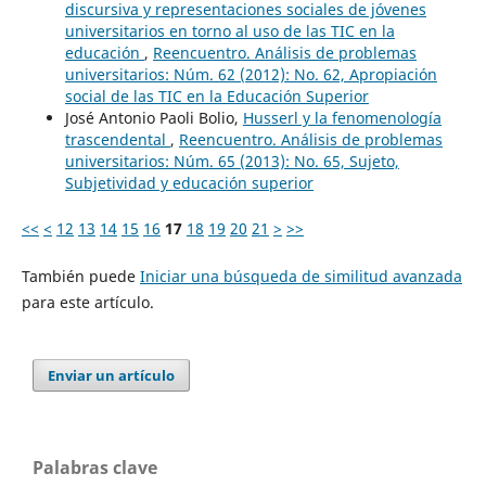
discursiva y representaciones sociales de jóvenes
universitarios en torno al uso de las TIC en la
educación
,
Reencuentro. Análisis de problemas
universitarios: Núm. 62 (2012): No. 62, Apropiación
social de las TIC en la Educación Superior
José Antonio Paoli Bolio,
Husserl y la fenomenología
trascendental
,
Reencuentro. Análisis de problemas
universitarios: Núm. 65 (2013): No. 65, Sujeto,
Subjetividad y educación superior
<<
<
12
13
14
15
16
17
18
19
20
21
>
>>
También puede
Iniciar una búsqueda de similitud avanzada
para este artículo.
Enviar un artículo
Palabras clave