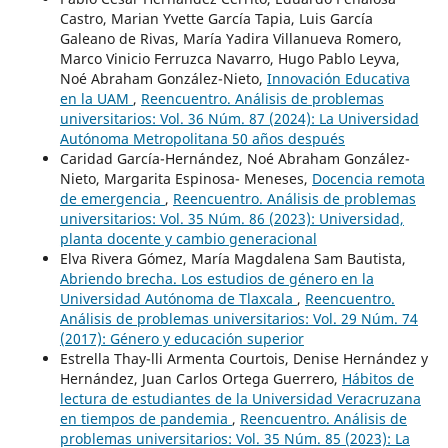
Castro, Marian Yvette García Tapia, Luis García
Galeano de Rivas, María Yadira Villanueva Romero,
Marco Vinicio Ferruzca Navarro, Hugo Pablo Leyva,
Noé Abraham González-Nieto,
Innovación Educativa
en la UAM
,
Reencuentro. Análisis de problemas
universitarios: Vol. 36 Núm. 87 (2024): La Universidad
Autónoma Metropolitana 50 años después
Caridad García-Hernández, Noé Abraham González-
Nieto, Margarita Espinosa- Meneses,
Docencia remota
de emergencia
,
Reencuentro. Análisis de problemas
universitarios: Vol. 35 Núm. 86 (2023): Universidad,
planta docente y cambio generacional
Elva Rivera Gómez, María Magdalena Sam Bautista,
Abriendo brecha. Los estudios de género en la
Universidad Autónoma de Tlaxcala
,
Reencuentro.
Análisis de problemas universitarios: Vol. 29 Núm. 74
(2017): Género y educación superior
Estrella Thay-lli Armenta Courtois, Denise Hernández y
Hernández, Juan Carlos Ortega Guerrero,
Hábitos de
lectura de estudiantes de la Universidad Veracruzana
en tiempos de pandemia
,
Reencuentro. Análisis de
problemas universitarios: Vol. 35 Núm. 85 (2023): La