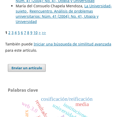
Núm. 41 (2004): No. 41, Utopía y Universidad
María del Consuelo Chapela Mendoza,
La Universidad-
sujeto
,
Reencuentro. Análisis de problemas
universitarios: Núm. 41 (2004): No. 41, Utopía y
Universidad
1
2
3
4
5
6
7
8
9
10
>
>>
También puede
Iniciar una búsqueda de similitud avanzada
para este artículo.
Enviar un artículo
Palabras clave
cosificación/reificación
web 3.0
instituciones
media
universidad
marx