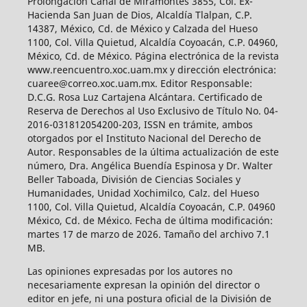
Prolongación Canal de Miramontes 3855, Col. Ex-
Hacienda San Juan de Dios, Alcaldía Tlalpan, C.P.
14387, México, Cd. de México y Calzada del Hueso
1100, Col. Villa Quietud, Alcaldía Coyoacán, C.P. 04960,
México, Cd. de México. Página electrónica de la revista
www.reencuentro.xoc.uam.mx y dirección electrónica:
cuaree@correo.xoc.uam.mx. Editor Responsable:
D.C.G. Rosa Luz Cartajena Alcántara. Certificado de
Reserva de Derechos al Uso Exclusivo de Título No. 04-
2016-031812054200-203, ISSN en trámite, ambos
otorgados por el Instituto Nacional del Derecho de
Autor. Responsables de la última actualización de este
número, Dra. Angélica Buendía Espinosa y Dr. Walter
Beller Taboada, División de Ciencias Sociales y
Humanidades, Unidad Xochimilco, Calz. del Hueso
1100, Col. Villa Quietud, Alcaldía Coyoacán, C.P. 04960
México, Cd. de México. Fecha de última modificación:
martes 17 de marzo de 2026. Tamaño del archivo 7.1
MB.
Las opiniones expresadas por los autores no
necesariamente expresan la opinión del director o
editor en jefe, ni una postura oficial de la División de