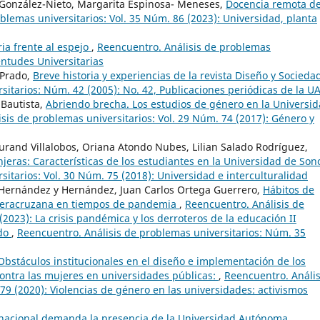
González-Nieto, Margarita Espinosa- Meneses,
Docencia remota d
blemas universitarios: Vol. 35 Núm. 86 (2023): Universidad, planta
ria frente al espejo
,
Reencuentro. Análisis de problemas
entudes Universitarias
 Prado,
Breve historia y experiencias de la revista Diseño y Socied
sitarios: Núm. 42 (2005): No. 42, Publicaciones periódicas de la 
Bautista,
Abriendo brecha. Los estudios de género en la Universi
sis de problemas universitarios: Vol. 29 Núm. 74 (2017): Género y
 Durand Villalobos, Oriana Atondo Nubes, Lilian Salado Rodríguez,
njeras: Características de los estudiantes en la Universidad de So
itarios: Vol. 30 Núm. 75 (2018): Universidad e interculturalidad
e Hernández y Hernández, Juan Carlos Ortega Guerrero,
Hábitos de
d Veracruzana en tiempos de pandemia
,
Reencuentro. Análisis de
(2023): La crisis pandémica y los derroteros de la educación II
odo
,
Reencuentro. Análisis de problemas universitarios: Núm. 35
Obstáculos institucionales en el diseño e implementación de los
 contra las mujeres en universidades públicas:
,
Reencuentro. Anális
79 (2020): Violencias de género en las universidades: activismos
 nacional demanda la presencia de la Universidad Autónoma