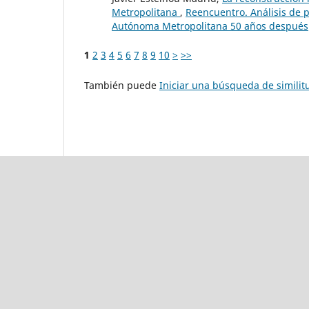
Metropolitana
,
Reencuentro. Análisis de p
Autónoma Metropolitana 50 años después
1
2
3
4
5
6
7
8
9
10
>
>>
También puede
Iniciar una búsqueda de simili