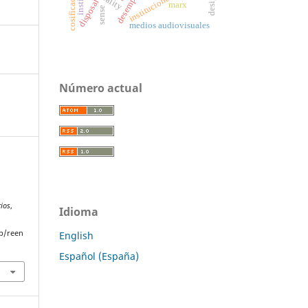
instituciones
disposal
marx
sense
medios audiovisuales
Número actual
rios
,
Idioma
p/reen
English
Español (España)