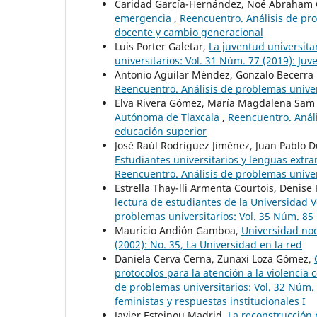
Caridad García-Hernández, Noé Abraham 
emergencia
,
Reencuentro. Análisis de pro
docente y cambio generacional
Luis Porter Galetar,
La juventud universita
universitarios: Vol. 31 Núm. 77 (2019): Juv
Antonio Aguilar Méndez, Gonzalo Becerra
Reencuentro. Análisis de problemas univer
Elva Rivera Gómez, María Magdalena Sam 
Autónoma de Tlaxcala
,
Reencuentro. Análi
educación superior
José Raúl Rodríguez Jiménez, Juan Pablo
Estudiantes universitarios y lenguas extra
Reencuentro. Análisis de problemas univers
Estrella Thay-lli Armenta Courtois, Denis
lectura de estudiantes de la Universida
problemas universitarios: Vol. 35 Núm. 85 
Mauricio Andión Gamboa,
Universidad n
(2002): No. 35, La Universidad en la red
Daniela Cerva Cerna, Zunaxi Loza Gómez,
protocolos para la atención a la violencia
de problemas universitarios: Vol. 32 Núm. 
feministas y respuestas institucionales I
Javier Esteinou Madrid,
La reconstrucción