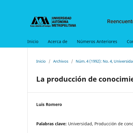
Inicio
Acerca de
Números Anteriores
Co
Inicio
/
Archivos
/
Núm. 4 (1992): No. 4, Universid
La producción de conocimie
Luis Romero
Palabras clave:
Universidad, Producción de con