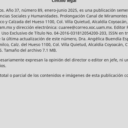
Cintillo legal
os. Año 37, número 89, enero-junio 2025, es una publicación sem
Ciencias Sociales y Humanidades. Prolongación Canal de Miramontes
ico y Calzada del Hueso 1100, Col. Villa Quietud, Alcaldía Coyoacán,
uam.mx y dirección electrónica: cuaree@correo.xoc.uam.mx. Editor
l Uso Exclusivo de Título No. 04-2016-031812054200-203, ISSN en tr
 última actualización de este número, Dra. Angélica Buendía Esp
o, Calz. del Hueso 1100, Col. Villa Quietud, Alcaldía Coyoacán, C
. Tamaño del archivo 7.1 MB.
ariamente expresan la opinión del director o editor en jefe, ni una
ios.
tal o parcial de los contenidos e imágenes de esta publicación con