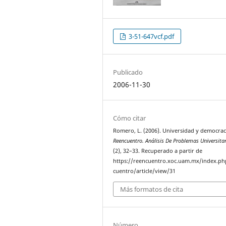
3-51-647vcf.pdf
Publicado
2006-11-30
Cómo citar
Romero, L. (2006). Universidad y democrac
Reencuentro. Análisis De Problemas Universita
(2), 32–33. Recuperado a partir de
https://reencuentro.xoc.uam.mx/index.ph
cuentro/article/view/31
Más formatos de cita
Número