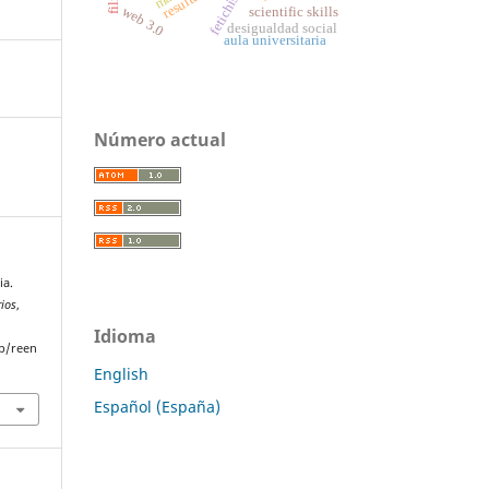
fetichismo
web 3.0
scientific skills
desigualdad social
aula universitaria
Número actual
ia.
rios
,
Idioma
p/reen
English
Español (España)