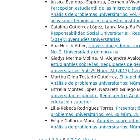
Jessica Espinoza-Espinoza, Germania Vivan
Percepción estudiantil de las microviolen
Análisis de problemas universitarios: Vol.
activismos feministas y respuestas instituc
Catalina Gutiérrez López, Laura Magaña P
Responsabilidad Social Universitaria:
,
Ree
(2019): Juventudes Universitarias
Ana Hirsch Adler,
Universidad y democrac
No. 2, Universidad y democracia
Gladys Merma-Molina, M. Alejandra Ával
estudiantiles sobre las inequidades de gé
universitarios: Vol. 29 Núm. 74 (2017): Gé
Martha Gilda Tostado Gutiérrez,
El papel 
Análisis de problemas universitarios: Núm.
Estrella Montes López, Nazareth Gallego 
universidad española
,
Reencuentro. Análi
educación superior
Lilia-Rebeca Rodríguez Torres,
Presentacio
problemas universitarios: Vol. 30 Núm. 75 
Felipe Gallardo Mora,
Apuntes sobre difus
Análisis de problemas universitarios: Núm.
<<
<
1
2
3
4
5
6
7
8
9
10
>
>>