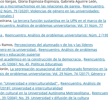
co Vargas, Gloria Espinoza-Espinoza, Gabriela Aguirre León,
cias o micromachismos en las relaciones de pareja
,
Reencuentro.
 32 Núm. 79 (2020): Violencias de género en las universidades:
ionales I
astrana,
La tercera función sustantiva en la UPN en el marco de la
ncuentro. Análisis de problemas universitarios: Vol. 31 Núm. 77
ia
,
Reencuentro. Análisis de problemas universitarios: Núm. 2 (199
os Ramos,
Percepciones del alumnado y de los y las líderes
nero en la universidad
,
Reencuentro. Análisis de problemas
nero y educación superior
del académico en la construcción de la democracia
,
Reencuentro.
 45 (2006): No. 45, Políticas Educativas
Morón,
La segregación ocupacional del profesorado femenino en la
sis de problemas universitarios: Vol. 29 Núm. 74 (2017): Género y
́n "Universidad e interculturalidad"
,
Reencuentro. Análisis de
(2018): Universidad e interculturalidad
ión cultural en la Universidad Autónoma Metropolitana
,
Reencuen
 39 (2004): No. 39, Universidad y difusión de la cultura