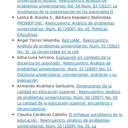
Universitario Jesuita
,
Reencuentro. Análisis de
problemas universitarios: Vol. 34 Núm. 83 (2022): La
enseñanza de la investigación en los posgrados II
Lastra B. Rosalía S., Bárbara Kepowicz Malinoska,
PROMEP-SNI
,
Reencuentro. Análisis de problemas
universitarios: Núm. 45 (2006): No. 45, Políticas
Educativas
Ángel Torres Velandia,
Red UAM
,
Reencuentro.
Análisis de problemas universitarios: Núm. 35 (2002):
No. 35, La Universidad en la red
Edna Luna Serrano,
Evaluación en contexto de la
docencia en posgrado
,
Reencuentro. Análisis de
problemas universitarios: Núm. 53 (2009): No. 53,
Docencia universitaria: concepciones, prácticas y su
evaluación
Armando Alcántara Santuario,
Dimensiones de la
calidad en educación superior
,
Reencuentro. Análisis
de problemas universitarios: Núm. 50 (2007): No. 50,
La calidad de la educación superior: encuentros y
desencuentros
Claudia Cárdenas Cabello,
El enfoque sociológico de la
educación
,
Reencuentro. Análisis de problemas
universitarios: Núm. 55 (2009): No. 55, La