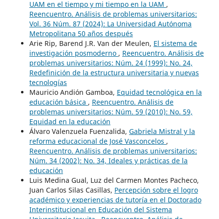
UAM en el tiempo y mi tiempo en la UAM
,
Reencuentro. Análisis de problemas universitarios:
Vol. 36 Núm. 87 (2024): La Universidad Autónoma
Metropolitana 50 años después
Arie Rip, Barend J.R. Van der Meulen,
El sistema de
investigación posmoderno
,
Reencuentro. Análisis de
problemas universitarios: Núm. 24 (1999): No. 24,
Redefinición de la estructura universitaria y nuevas
tecnologías
Mauricio Andión Gamboa,
Equidad tecnológica en la
educación básica
,
Reencuentro. Análisis de
problemas universitarios: Núm. 59 (2010): No. 59,
Equidad en la educación
Álvaro Valenzuela Fuenzalida,
Gabriela Mistral y la
reforma educacional de José Vasconcelos
,
Reencuentro. Análisis de problemas universitarios:
Núm. 34 (2002): No. 34, Ideales y prácticas de la
educación
Luis Medina Gual, Luz del Carmen Montes Pacheco,
Juan Carlos Silas Casillas,
Percepción sobre el logro
académico y experiencias de tutoría en el Doctorado
Interinstitucional en Educación del Sistema