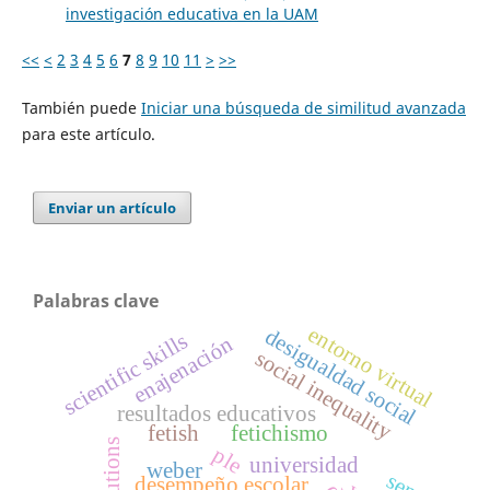
investigación educativa en la UAM
<<
<
2
3
4
5
6
7
8
9
10
11
>
>>
También puede
Iniciar una búsqueda de similitud avanzada
para este artículo.
Enviar un artículo
Palabras clave
entorno virtual
desigualdad social
scientific skills
enajenación
social inequality
resultados educativos
fetish
fetichismo
institutions
ple
universidad
weber
desempeño escolar