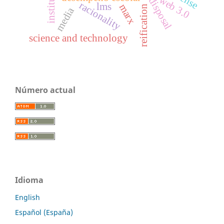
sense
web 3.0
disposal
racionality
lms
marx
reification
media
science and technology
Número actual
Idioma
English
Español (España)