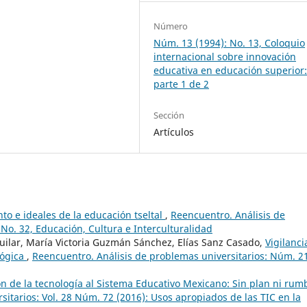
Número
Núm. 13 (1994): No. 13, Coloquio
internacional sobre innovación
educativa en educación superior
parte 1 de 2
Sección
Artículos
o e ideales de la educación tseltal
,
Reencuentro. Análisis de
No. 32, Educación, Cultura e Interculturalidad
guilar, María Victoria Guzmán Sánchez, Elías Sanz Casado,
Vigilanci
lógica
,
Reencuentro. Análisis de problemas universitarios: Núm. 2
ón de la tecnología al Sistema Educativo Mexicano: Sin plan ni rum
itarios: Vol. 28 Núm. 72 (2016): Usos apropiados de las TIC en la