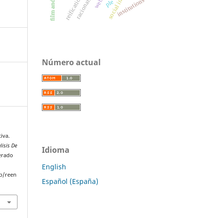
racionality
weber
reification
institutions
ple
Número actual
iva.
lisis De
Idioma
perado
English
p/reen
Español (España)