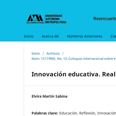
Inicio
Acerca de
Números Anteriores
Co
Inicio
/
Archivos
/
Núm. 13 (1994): No. 13, Coloquio internacional sobre i
Innovación educativa. Real
Elvira Martín Sabina
Palabras clave:
Educación, Reflexión, Innovación