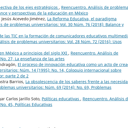
ectiva de los ejes estratégicos
,
Reencuentro. Análisis de problem
lance y perspectivas de la educación en México
e Jesús Acevedo Jiménez,
La Reforma Educativa, el paradigma
s de problemas universitarios: Vol. 30 Núm. 76 (2018): Balance y
e las TIC en la formación de comunicadores educativos multimedi
lisis de problemas universitarios: Vol. 28 Núm. 72 (2016): Usos
en México a principios del siglo XXI
,
Reencuentro. Análisis de
 No. 27, La enseñanza de las artes
ondragón,
El proceso de innovación educativa como un acto de crea
rsitarios: Núm. 14 (1995): No. 14, Coloquio internacional sobre
r: parte 2 de 2
stra Barrios,
La obsolescencia de los saberes frente a las necesid
oblemas universitarios: Núm. 69 (2014): No. 69, Problemas
 Carlos Jarillo Soto,
Políticas educativas
,
Reencuentro. Análisis 
No. 45, Políticas Educativas