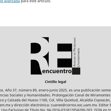
tud avanzada
para este artículo.
Cintillo legal
os. Año 37, número 89, enero-junio 2025, es una publicación sem
Ciencias Sociales y Humanidades. Prolongación Canal de Miramontes
ico y Calzada del Hueso 1100, Col. Villa Quietud, Alcaldía Coyoacán,
uam.mx y dirección electrónica: cuaree@correo.xoc.uam.mx. Editor
l Uso Exclusivo de Título No. 04-2016-031812054200-203, ISSN en tr