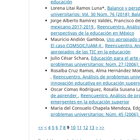
educación
Lorena Litai Ramos Luna*,
Balance y persp
universitarios: Vol. 30 Núm. 76 (2018): Ba
Jorge Alberto Ramírez Valdés, Francisco d
mexicano 2017-2019
,
Reencuentro. Análisi
perspectivas de la educación en México
Mauricio Andión Gamboa,
Uso apropiado d
El caso COMSOC/UAM-X
,
Reencuentro. Aná
apropiados de las TIC en la educación
Julio César Schara,
Educación para el arte 
problemas universitarios: Núm. 27 (2006):
Rosalba Cruz Ramos, Alma Hernández M
,
Reencuentro. Análisis de problemas unive
innovación educativa en educación superio
Oscar Comas Rodríguez, Rosalía Susana La
de aprender
,
Reencuentro. Análisis de pr
emergentes en la educación superior
María del Consuelo Chapela Mendoza, Edgar
problemas universitarios: Núm. 45 (2006): 
<<
<
4
5
6
7
8
9
10
11
12
13
>
>>