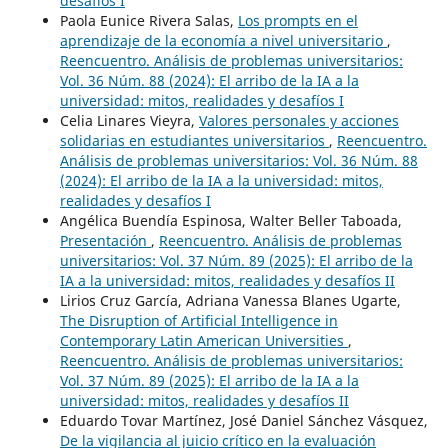
desafíos I
Paola Eunice Rivera Salas,
Los prompts en el
aprendizaje de la economía a nivel universitario
,
Reencuentro. Análisis de problemas universitarios:
Vol. 36 Núm. 88 (2024): El arribo de la IA a la
universidad: mitos, realidades y desafíos I
Celia Linares Vieyra,
Valores personales y acciones
solidarias en estudiantes universitarios
,
Reencuentro.
Análisis de problemas universitarios: Vol. 36 Núm. 88
(2024): El arribo de la IA a la universidad: mitos,
realidades y desafíos I
Angélica Buendía Espinosa, Walter Beller Taboada,
Presentación
,
Reencuentro. Análisis de problemas
universitarios: Vol. 37 Núm. 89 (2025): El arribo de la
IA a la universidad: mitos, realidades y desafíos II
Lirios Cruz García, Adriana Vanessa Blanes Ugarte,
The Disruption of Artificial Intelligence in
Contemporary Latin American Universities
,
Reencuentro. Análisis de problemas universitarios:
Vol. 37 Núm. 89 (2025): El arribo de la IA a la
universidad: mitos, realidades y desafíos II
Eduardo Tovar Martínez, José Daniel Sánchez Vásquez,
De la vigilancia al juicio crítico en la evaluación