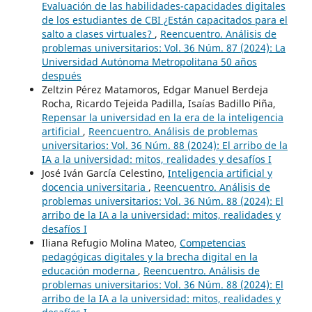
Evaluación de las habilidades-capacidades digitales
de los estudiantes de CBI ¿Están capacitados para el
salto a clases virtuales?
,
Reencuentro. Análisis de
problemas universitarios: Vol. 36 Núm. 87 (2024): La
Universidad Autónoma Metropolitana 50 años
después
Zeltzin Pérez Matamoros, Edgar Manuel Berdeja
Rocha, Ricardo Tejeida Padilla, Isaías Badillo Piña,
Repensar la universidad en la era de la inteligencia
artificial
,
Reencuentro. Análisis de problemas
universitarios: Vol. 36 Núm. 88 (2024): El arribo de la
IA a la universidad: mitos, realidades y desafíos I
José Iván García Celestino,
Inteligencia artificial y
docencia universitaria
,
Reencuentro. Análisis de
problemas universitarios: Vol. 36 Núm. 88 (2024): El
arribo de la IA a la universidad: mitos, realidades y
desafíos I
Iliana Refugio Molina Mateo,
Competencias
pedagógicas digitales y la brecha digital en la
educación moderna
,
Reencuentro. Análisis de
problemas universitarios: Vol. 36 Núm. 88 (2024): El
arribo de la IA a la universidad: mitos, realidades y