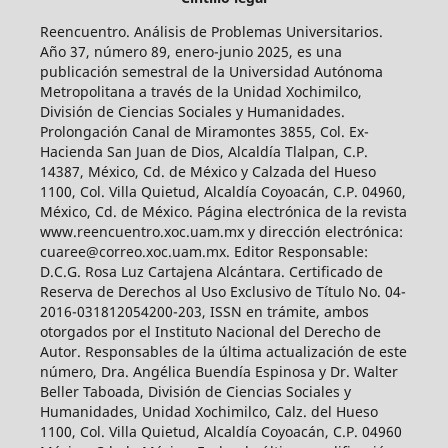
Reencuentro. Análisis de Problemas Universitarios.
Año 37, número 89, enero-junio 2025, es una
publicación semestral de la Universidad Autónoma
Metropolitana a través de la Unidad Xochimilco,
División de Ciencias Sociales y Humanidades.
Prolongación Canal de Miramontes 3855, Col. Ex-
Hacienda San Juan de Dios, Alcaldía Tlalpan, C.P.
14387, México, Cd. de México y Calzada del Hueso
1100, Col. Villa Quietud, Alcaldía Coyoacán, C.P. 04960,
México, Cd. de México. Página electrónica de la revista
www.reencuentro.xoc.uam.mx y dirección electrónica:
cuaree@correo.xoc.uam.mx. Editor Responsable:
D.C.G. Rosa Luz Cartajena Alcántara. Certificado de
Reserva de Derechos al Uso Exclusivo de Título No. 04-
2016-031812054200-203, ISSN en trámite, ambos
otorgados por el Instituto Nacional del Derecho de
Autor. Responsables de la última actualización de este
número, Dra. Angélica Buendía Espinosa y Dr. Walter
Beller Taboada, División de Ciencias Sociales y
Humanidades, Unidad Xochimilco, Calz. del Hueso
1100, Col. Villa Quietud, Alcaldía Coyoacán, C.P. 04960