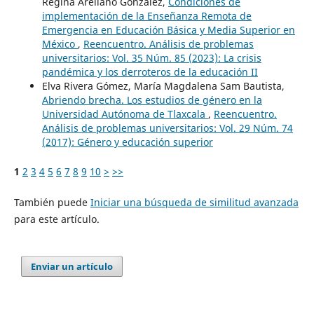
Regina Arellano González,
Condiciones de
implementación de la Enseñanza Remota de
Emergencia en Educación Básica y Media Superior en
México
,
Reencuentro. Análisis de problemas
universitarios: Vol. 35 Núm. 85 (2023): La crisis
pandémica y los derroteros de la educación II
Elva Rivera Gómez, María Magdalena Sam Bautista,
Abriendo brecha. Los estudios de género en la
Universidad Autónoma de Tlaxcala
,
Reencuentro.
Análisis de problemas universitarios: Vol. 29 Núm. 74
(2017): Género y educación superior
1
2
3
4
5
6
7
8
9
10
>
>>
También puede
Iniciar una búsqueda de similitud avanzada
para este artículo.
Enviar un artículo