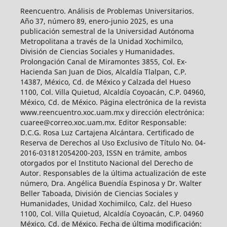
Reencuentro. Análisis de Problemas Universitarios.
Año 37, número 89, enero-junio 2025, es una
publicación semestral de la Universidad Autónoma
Metropolitana a través de la Unidad Xochimilco,
División de Ciencias Sociales y Humanidades.
Prolongación Canal de Miramontes 3855, Col. Ex-
Hacienda San Juan de Dios, Alcaldía Tlalpan, C.P.
14387, México, Cd. de México y Calzada del Hueso
1100, Col. Villa Quietud, Alcaldía Coyoacán, C.P. 04960,
México, Cd. de México. Página electrónica de la revista
www.reencuentro.xoc.uam.mx y dirección electrónica:
cuaree@correo.xoc.uam.mx. Editor Responsable:
D.C.G. Rosa Luz Cartajena Alcántara. Certificado de
Reserva de Derechos al Uso Exclusivo de Título No. 04-
2016-031812054200-203, ISSN en trámite, ambos
otorgados por el Instituto Nacional del Derecho de
Autor. Responsables de la última actualización de este
número, Dra. Angélica Buendía Espinosa y Dr. Walter
Beller Taboada, División de Ciencias Sociales y
Humanidades, Unidad Xochimilco, Calz. del Hueso
1100, Col. Villa Quietud, Alcaldía Coyoacán, C.P. 04960
México, Cd. de México. Fecha de última modificación: