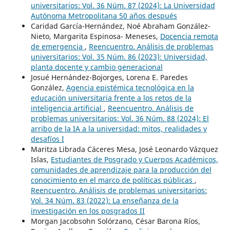
universitarios: Vol. 36 Núm. 87 (2024): La Universidad
Autónoma Metropolitana 50 años después
Caridad García-Hernández, Noé Abraham González-
Nieto, Margarita Espinosa- Meneses,
Docencia remota
de emergencia
,
Reencuentro. Análisis de problemas
universitarios: Vol. 35 Núm. 86 (2023): Universidad,
planta docente y cambio generacional
Josué Hernández-Bojorges, Lorena E. Paredes
González,
Agencia epistémica tecnológica en la
educación universitaria frente a los retos de la
inteligencia artificial
,
Reencuentro. Análisis de
problemas universitarios: Vol. 36 Núm. 88 (2024): El
arribo de la IA a la universidad: mitos, realidades y
desafíos I
Maritza Librada Cáceres Mesa, José Leonardo Vázquez
Islas,
Estudiantes de Posgrado y Cuerpos Académicos,
comunidades de aprendizaje para la producción del
conocimiento en el marco de políticas públicas
,
Reencuentro. Análisis de problemas universitarios:
Vol. 34 Núm. 83 (2022): La enseñanza de la
investigación en los posgrados II
Morgan Jacobsohn Solórzano, César Barona Ríos,