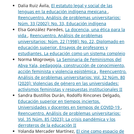
Dalia Ruiz Ávila,
El estatuto legal y social de las
lenguas en la educación indígena mexicana
,
Reencuentro. Análisis de problemas universitarios:
Núm. 33 (2002): No. 33, Educación indígena
Elsa González Paredes,
La docencia, una ética para la
vida
,
Reencuentro. Análisis de problemas
universitarios: Núm. 22 (1998): No. 22, Diplomado en
educación superior. Ensayos de profesores y
estudiantes. La educación como un sistema complejo
Norma Mogrovejo,
La Seminaria de Feminismos del
Abya Yala, pedagogía, construcción de conocimiento,
acción feminista y violencia epistémica
,
Reencuentro.
Análisis de problemas universitarios: Vol. 32 Núm. 80
(2020): Violencias de género en las universidades:
activismos feministas y respuestas institucionales II
Sandra Bustillos Durán, Rodolfo Rincones Delgado,
Educación superior en tiempos inciertos.
Universidades y docentes en tiempos de COVID-19
,
Reencuentro. Análisis de problemas universitarios:
Vol. 35 Núm. 85 (2023): La crisis pandémica y los
derroteros de la educación II
Yolanda Mercader Martínez,
El cine como espacio de