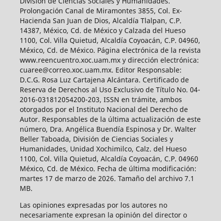
División de Ciencias Sociales y Humanidades.
Prolongación Canal de Miramontes 3855, Col. Ex-
Hacienda San Juan de Dios, Alcaldía Tlalpan, C.P.
14387, México, Cd. de México y Calzada del Hueso
1100, Col. Villa Quietud, Alcaldía Coyoacán, C.P. 04960,
México, Cd. de México. Página electrónica de la revista
www.reencuentro.xoc.uam.mx y dirección electrónica:
cuaree@correo.xoc.uam.mx. Editor Responsable:
D.C.G. Rosa Luz Cartajena Alcántara. Certificado de
Reserva de Derechos al Uso Exclusivo de Título No. 04-
2016-031812054200-203, ISSN en trámite, ambos
otorgados por el Instituto Nacional del Derecho de
Autor. Responsables de la última actualización de este
número, Dra. Angélica Buendía Espinosa y Dr. Walter
Beller Taboada, División de Ciencias Sociales y
Humanidades, Unidad Xochimilco, Calz. del Hueso
1100, Col. Villa Quietud, Alcaldía Coyoacán, C.P. 04960
México, Cd. de México. Fecha de última modificación:
martes 17 de marzo de 2026. Tamaño del archivo 7.1
MB.
Las opiniones expresadas por los autores no
necesariamente expresan la opinión del director o