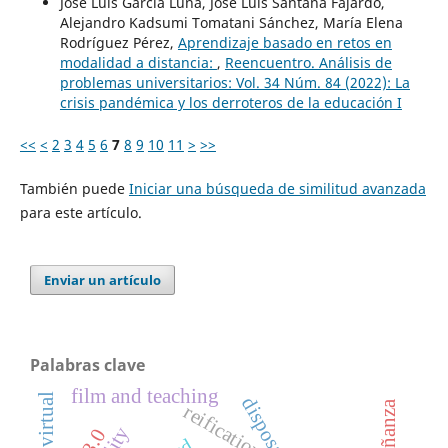
José Luis García Luna, José Luis Santana Fajardo,
Alejandro Kadsumi Tomatani Sánchez, María Elena
Rodríguez Pérez,
Aprendizaje basado en retos en
modalidad a distancia:
,
Reencuentro. Análisis de
problemas universitarios: Vol. 34 Núm. 84 (2022): La
crisis pandémica y los derroteros de la educación I
<<
<
2
3
4
5
6
7
8
9
10
11
>
>>
También puede
Iniciar una búsqueda de similitud avanzada
para este artículo.
Enviar un artículo
Palabras clave
film and teaching
disposal
reification