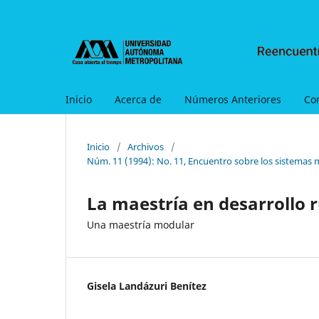
Inicio
Acerca de
Números Anteriores
Co
Inicio
/
Archivos
/
Núm. 11 (1994): No. 11, Encuentro sobre los sistemas 
La maestría en desarrollo 
Una maestría modular
Gisela Landázuri Benítez