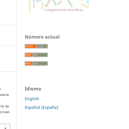
weber
fetish
ple
sense
marx
competencias científicas
Número actual
Idioma
n
estría
English
rtir de
Español (España)
p/reen