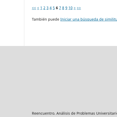
<<
<
1
2
3
4
5
6
7
8
9
10
>
>>
También puede
Iniciar una búsqueda de simili
Reencuentro. Análisis de Problemas Universitari