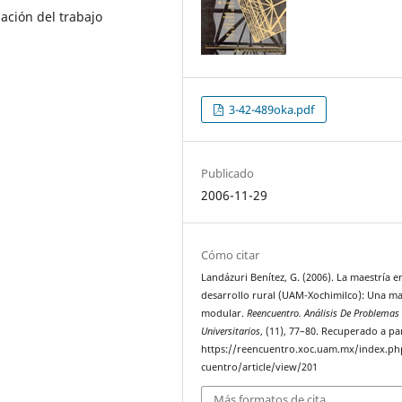
ación del trabajo
3-42-489oka.pdf
Publicado
2006-11-29
Cómo citar
Landázuri Benítez, G. (2006). La maestría e
desarrollo rural (UAM-Xochimilco): Una ma
modular.
Reencuentro. Análisis De Problemas
Universitarios
, (11), 77–80. Recuperado a pa
https://reencuentro.xoc.uam.mx/index.ph
cuentro/article/view/201
Más formatos de cita