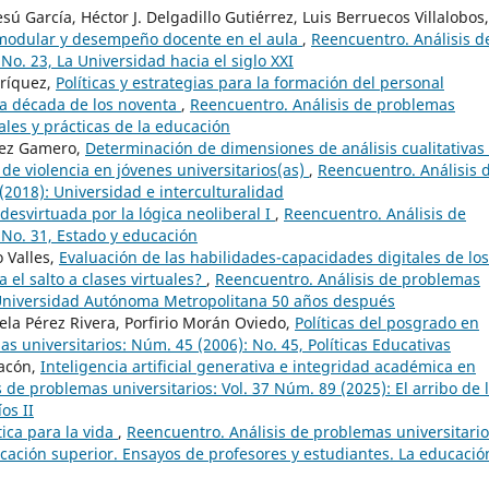
sú García, Héctor J. Delgadillo Gutiérrez, Luis Berruecos Villalobos,
 modular y desempeño docente en el aula
,
Reencuentro. Análisis d
No. 23, La Universidad hacia el siglo XXI
nríquez,
Políticas y estrategias para la formación del personal
la década de los noventa
,
Reencuentro. Análisis de problemas
ales y prácticas de la educación
́mez Gamero,
Determinación de dimensiones de análisis cualitativas
 de violencia en jóvenes universitarios(as)
,
Reencuentro. Análisis 
(2018): Universidad e interculturalidad
desvirtuada por la lógica neoliberal I
,
Reencuentro. Análisis de
 No. 31, Estado y educación
 Valles,
Evaluación de las habilidades-capacidades digitales de los
 el salto a clases virtuales?
,
Reencuentro. Análisis de problemas
a Universidad Autónoma Metropolitana 50 años después
ela Pérez Rivera, Porfirio Morán Oviedo,
Políticas del posgrado en
s universitarios: Núm. 45 (2006): No. 45, Políticas Educativas
hacón,
Inteligencia artificial generativa e integridad académica en
 de problemas universitarios: Vol. 37 Núm. 89 (2025): El arribo de l
os II
tica para la vida
,
Reencuentro. Análisis de problemas universitario
ación superior. Ensayos de profesores y estudiantes. La educació