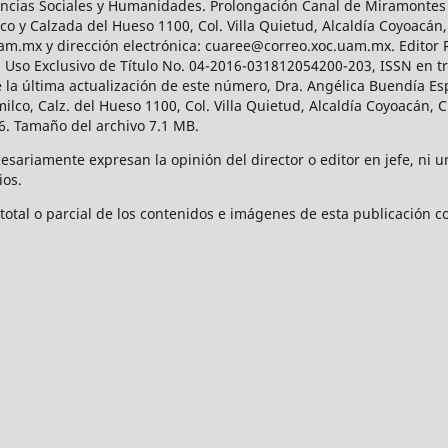
Ciencias Sociales y Humanidades. Prolongación Canal de Miramontes
ico y Calzada del Hueso 1100, Col. Villa Quietud, Alcaldía Coyoacán,
uam.mx y dirección electrónica: cuaree@correo.xoc.uam.mx. Editor
l Uso Exclusivo de Título No. 04-2016-031812054200-203, ISSN en tr
 última actualización de este número, Dra. Angélica Buendía Esp
o, Calz. del Hueso 1100, Col. Villa Quietud, Alcaldía Coyoacán, C
. Tamaño del archivo 7.1 MB.
ariamente expresan la opinión del director o editor en jefe, ni una
ios.
tal o parcial de los contenidos e imágenes de esta publicación con