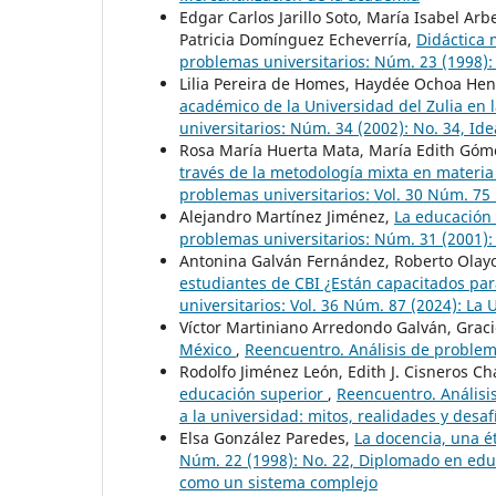
Edgar Carlos Jarillo Soto, María Isabel Arbe
Patricia Domínguez Echeverría,
Didáctica
problemas universitarios: Núm. 23 (1998): 
Lilia Pereira de Homes, Haydée Ochoa He
académico de la Universidad del Zulia en 
universitarios: Núm. 34 (2002): No. 34, Ide
Rosa María Huerta Mata, María Edith Go
través de la metodología mixta en materia
problemas universitarios: Vol. 30 Núm. 75 
Alejandro Martínez Jiménez,
La educación 
problemas universitarios: Núm. 31 (2001):
Antonina Galván Fernández, Roberto Olayo
estudiantes de CBI ¿Están capacitados para
universitarios: Vol. 36 Núm. 87 (2024): L
Víctor Martiniano Arredondo Galván, Graci
México
,
Reencuentro. Análisis de problema
Rodolfo Jiménez León, Edith J. Cisneros C
educación superior
,
Reencuentro. Análisis
a la universidad: mitos, realidades y desafí
Elsa González Paredes,
La docencia, una é
Núm. 22 (1998): No. 22, Diplomado en educ
como un sistema complejo