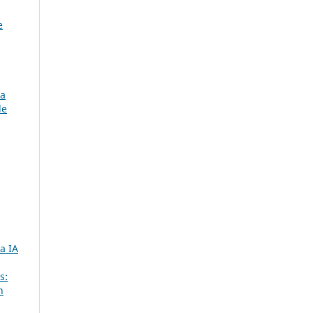
e
 a
de
a IA
s:
n