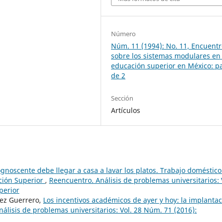
Número
Núm. 11 (1994): No. 11, Encuent
sobre los sistemas modulares en 
educación superior en México: pa
de 2
Sección
Artículos
gnoscente debe llegar a casa a lavar los platos. Trabajo doméstico
ación Superior
,
Reencuentro. Análisis de problemas universitarios: 
perior
lez Guerrero,
Los incentivos académicos de ayer y hoy: la implanta
álisis de problemas universitarios: Vol. 28 Núm. 71 (2016):