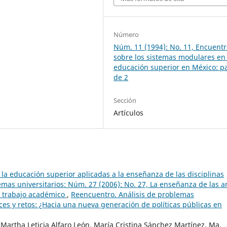
Número
Núm. 11 (1994): No. 11, Encuent
sobre los sistemas modulares en 
educación superior en México: pa
de 2
Sección
Artículos
la educación superior aplicadas a la enseñanza de las disciplinas
mas universitarios: Núm. 27 (2006): No. 27, La enseñanza de las a
 y trabajo académico
,
Reencuentro. Análisis de problemas
nces y retos: ¿Hacia una nueva generación de políticas públicas en
, Martha Leticia Alfaro León, María Cristina Sánchez Martínez, Ma.