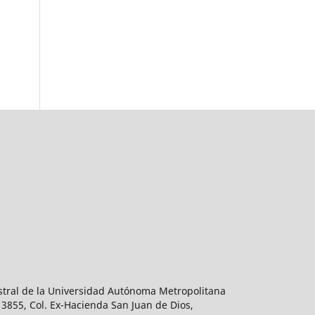
estral de la Universidad Autónoma Metropolitana
 3855, Col. Ex-Hacienda San Juan de Dios,