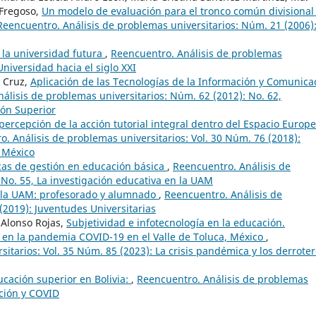
 Fregoso,
Un modelo de evaluación para el tronco común divisional
Reencuentro. Análisis de problemas universitarios: Núm. 21 (2006)
e la universidad futura
,
Reencuentro. Análisis de problemas
Universidad hacia el siglo XXI
s Cruz,
Aplicación de las Tecnologías de la Información y Comunica
álisis de problemas universitarios: Núm. 62 (2012): No. 62,
ión Superior
percepción de la acción tutorial integral dentro del Espacio Europ
. Análisis de problemas universitarios: Vol. 30 Núm. 76 (2018):
n México
cas de gestión en educación básica
,
Reencuentro. Análisis de
 No. 55, La investigación educativa en la UAM
n la UAM: profesorado y alumnado
,
Reencuentro. Análisis de
(2019): Juventudes Universitarias
 Alonso Rojas,
Subjetividad e infotecnología en la educación.
s en la pandemia COVID-19 en el Valle de Toluca, México
,
itarios: Vol. 35 Núm. 85 (2023): La crisis pandémica y los derrote
cación superior en Bolivia:
,
Reencuentro. Análisis de problemas
ación y COVID