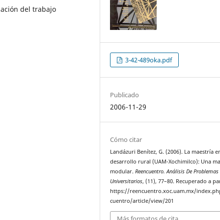
ación del trabajo
3-42-489oka.pdf
Publicado
2006-11-29
Cómo citar
Landázuri Benítez, G. (2006). La maestría e
desarrollo rural (UAM-Xochimilco): Una ma
modular.
Reencuentro. Análisis De Problemas
Universitarios
, (11), 77–80. Recuperado a pa
https://reencuentro.xoc.uam.mx/index.ph
cuentro/article/view/201
Más formatos de cita