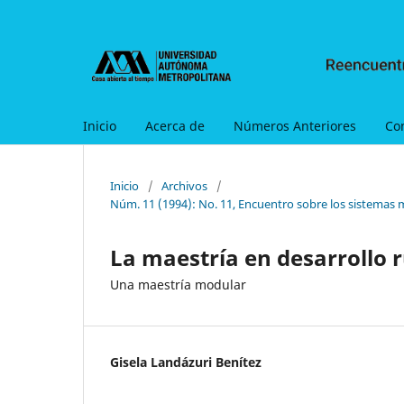
Inicio
Acerca de
Números Anteriores
Co
Inicio
/
Archivos
/
Núm. 11 (1994): No. 11, Encuentro sobre los sistemas 
La maestría en desarrollo 
Una maestría modular
Gisela Landázuri Benítez