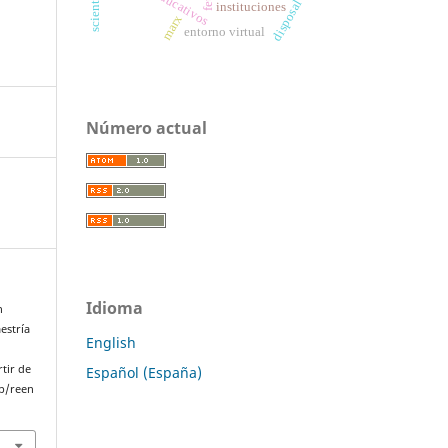
disposal
instituciones
marx
entorno virtual
Número actual
Idioma
n
estría
English
rtir de
Español (España)
p/reen