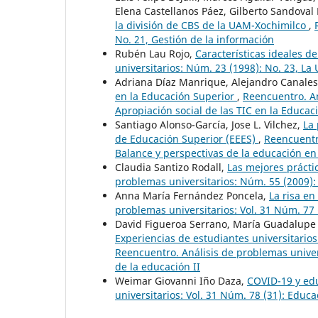
Elena Castellanos Páez, Gilberto Sandoval
la división de CBS de la UAM-Xochimilco
,
No. 21, Gestión de la información
Rubén Lau Rojo,
Características ideales d
universitarios: Núm. 23 (1998): No. 23, La 
Adriana Díaz Manrique, Alejandro Canale
en la Educación Superior
,
Reencuentro. An
Apropiación social de las TIC en la Educac
Santiago Alonso-García, Jose L. Vilchez,
La 
de Educación Superior (EEES)
,
Reencuentro
Balance y perspectivas de la educación e
Claudia Santizo Rodall,
Las mejores prácti
problemas universitarios: Núm. 55 (2009):
Anna María Fernández Poncela,
La risa e
problemas universitarios: Vol. 31 Núm. 77 
David Figueroa Serrano, María Guadalupe
Experiencias de estudiantes universitario
Reencuentro. Análisis de problemas univers
de la educación II
Weimar Giovanni Iño Daza,
COVID-19 y edu
universitarios: Vol. 31 Núm. 78 (31): Educ