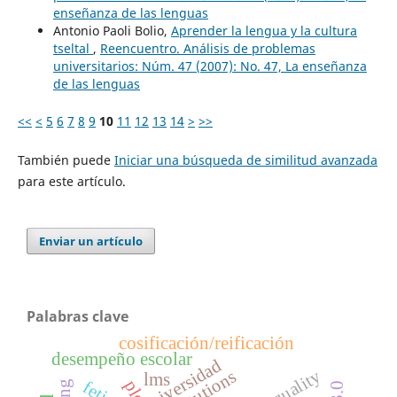
enseñanza de las lenguas
Antonio Paoli Bolio,
Aprender la lengua y la cultura
tseltal
,
Reencuentro. Análisis de problemas
universitarios: Núm. 47 (2007): No. 47, La enseñanza
de las lenguas
<<
<
5
6
7
8
9
10
11
12
13
14
>
>>
También puede
Iniciar una búsqueda de similitud avanzada
para este artículo.
Enviar un artículo
Palabras clave
cosificación/reificación
desempeño escolar
universidad
institutions
lms
ple