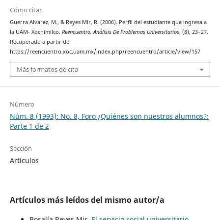
Cómo citar
Guerra Alvarez, M., & Reyes Mir, R. (2006). Perfil del estudiante que ingresa a
la UAM- Xochimilco.
Reencuentro. Análisis De Problemas Universitarios
, (8), 23–27.
Recuperado a partir de
https://reencuentro.xoc.uam.mx/index.php/reencuentro/article/view/157
Más formatos de cita
Número
Núm. 8 (1993): No. 8, Foro ¿Quiénes son nuestros alumnos?:
Parte 1 de 2
Sección
Artículos
Artículos más leídos del mismo autor/a
Rosalía Reyes Mir,
El servicio social universitario
,