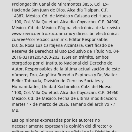
Prolongación Canal de Miramontes 3855, Col. Ex-
Hacienda San Juan de Dios, Alcaldía Tlalpan, C.P.
14387, México, Cd. de México y Calzada del Hueso
1100, Col. Villa Quietud, Alcaldía Coyoacán, C.P. 04960,
México, Cd. de México. Página electrónica de la revista
www.reencuentro.xoc.uam.mx y dirección electrónica:
cuaree@correo.xoc.uam.mx. Editor Responsable:
D.C.G. Rosa Luz Cartajena Alcántara. Certificado de
Reserva de Derechos al Uso Exclusivo de Título No. 04-
2016-031812054200-203, ISSN en trámite, ambos
otorgados por el Instituto Nacional del Derecho de
Autor. Responsables de la última actualización de este
número, Dra. Angélica Buendía Espinosa y Dr. Walter
Beller Taboada, División de Ciencias Sociales y
Humanidades, Unidad Xochimilco, Calz. del Hueso
1100, Col. Villa Quietud, Alcaldía Coyoacán, C.P. 04960
México, Cd. de México. Fecha de última modificación:
martes 17 de marzo de 2026. Tamaño del archivo 7.1
MB.
Las opiniones expresadas por los autores no
necesariamente expresan la opinión del director o
editor en jefe, ni una postura oficial de la División de