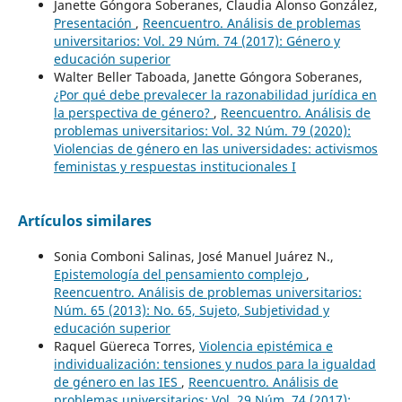
Janette Góngora Soberanes, Claudia Alonso González,
Presentación
,
Reencuentro. Análisis de problemas
universitarios: Vol. 29 Núm. 74 (2017): Género y
educación superior
Walter Beller Taboada, Janette Góngora Soberanes,
¿Por qué debe prevalecer la razonabilidad jurídica en
la perspectiva de género?
,
Reencuentro. Análisis de
problemas universitarios: Vol. 32 Núm. 79 (2020):
Violencias de género en las universidades: activismos
feministas y respuestas institucionales I
Artículos similares
Sonia Comboni Salinas, José Manuel Juárez N.,
Epistemología del pensamiento complejo
,
Reencuentro. Análisis de problemas universitarios:
Núm. 65 (2013): No. 65, Sujeto, Subjetividad y
educación superior
Raquel Güereca Torres,
Violencia epistémica e
individualización: tensiones y nudos para la igualdad
de género en las IES
,
Reencuentro. Análisis de
problemas universitarios: Vol. 29 Núm. 74 (2017):