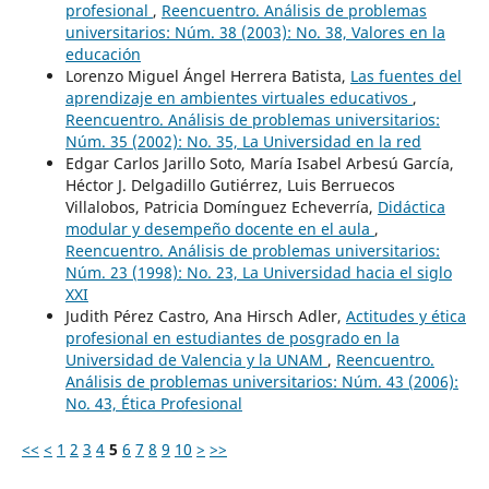
profesional
,
Reencuentro. Análisis de problemas
universitarios: Núm. 38 (2003): No. 38, Valores en la
educación
Lorenzo Miguel Ángel Herrera Batista,
Las fuentes del
aprendizaje en ambientes virtuales educativos
,
Reencuentro. Análisis de problemas universitarios:
Núm. 35 (2002): No. 35, La Universidad en la red
Edgar Carlos Jarillo Soto, María Isabel Arbesú García,
Héctor J. Delgadillo Gutiérrez, Luis Berruecos
Villalobos, Patricia Domínguez Echeverría,
Didáctica
modular y desempeño docente en el aula
,
Reencuentro. Análisis de problemas universitarios:
Núm. 23 (1998): No. 23, La Universidad hacia el siglo
XXI
Judith Pérez Castro, Ana Hirsch Adler,
Actitudes y ética
profesional en estudiantes de posgrado en la
Universidad de Valencia y la UNAM
,
Reencuentro.
Análisis de problemas universitarios: Núm. 43 (2006):
No. 43, Ética Profesional
<<
<
1
2
3
4
5
6
7
8
9
10
>
>>