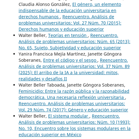
Claudia Alonso González,
El género, un elemento
indispensable de la educación universitaria en
derechos humanos
,
Reencuentro. Análisis de
problemas universitarios: Vol. 27 Núm. 70 (2015):
Derechos humanos y educación superior
Walter Beller,
Teorías en tensión
,
Reencuentro.
Análisis de problemas universitarios: Núm. 65 (2013):
No. 65, Sujeto, Subjetividad y educación superior
Yanira Francisca Mejía Martínez, Janette Góngora
Soberanes,
Entre el código y el sesgo
,
Reencuentro.
Análisis de problemas universitarios: Vol. 37 Núm. 89
(2025): El arribo de la IA a la universidad: mitos,
realidades y desafíos II
Walter Beller Taboada, Janette Góngora Soberanes,
Feminicidio: Entre la razón pública y la razonabilidad
democrática. Una necesaria reflexión universitaria
,
Reencuentro. Análisis de problemas universitarios:
Vol. 29 Núm. 74 (2017): Género y educación superior
Walter Beller,
El sistema modular
,
Reencuentro.
Análisis de problemas universitarios: Núm. 10 (1993):
No. 10, Encuentro sobre los sistemas modulares en la
educación superior en México