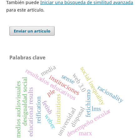
También puede
Iniciar una búsqueda de similitud avanzada
para este artículo.
Enviar un artículo
Palabras clave
media
social inequality
resultados educativos
web 3.0
sense
instituciones
desigualdad social
medios audiovisuales
racionality
ple
educational results
fetichismo
institutions
reification
fetish
lms
disposal
universidad
desempeño escolar
weber
marx