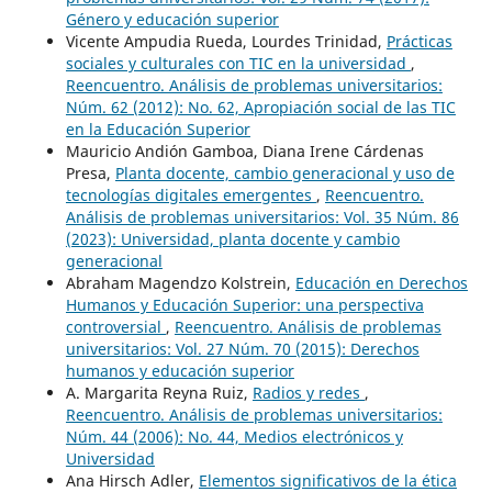
Género y educación superior
Vicente Ampudia Rueda, Lourdes Trinidad,
Prácticas
sociales y culturales con TIC en la universidad
,
Reencuentro. Análisis de problemas universitarios:
Núm. 62 (2012): No. 62, Apropiación social de las TIC
en la Educación Superior
Mauricio Andión Gamboa, Diana Irene Cárdenas
Presa,
Planta docente, cambio generacional y uso de
tecnologías digitales emergentes
,
Reencuentro.
Análisis de problemas universitarios: Vol. 35 Núm. 86
(2023): Universidad, planta docente y cambio
generacional
Abraham Magendzo Kolstrein,
Educación en Derechos
Humanos y Educación Superior: una perspectiva
controversial
,
Reencuentro. Análisis de problemas
universitarios: Vol. 27 Núm. 70 (2015): Derechos
humanos y educación superior
A. Margarita Reyna Ruiz,
Radios y redes
,
Reencuentro. Análisis de problemas universitarios:
Núm. 44 (2006): No. 44, Medios electrónicos y
Universidad
Ana Hirsch Adler,
Elementos significativos de la ética