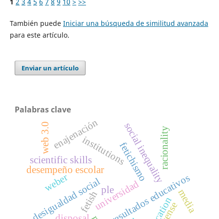
1
2
3
4
5
6
7
8
9
10
>
>>
También puede
Iniciar una búsqueda de similitud avanzada
para este artículo.
Enviar un artículo
Palabras clave
enajenación
social inequality
web 3.0
racionality
institutions
fetichismo
scientific skills
desempeño escolar
weber
resultados educativos
desigualdad social
universidad
ple
media
fetish
reification
sense
disposal