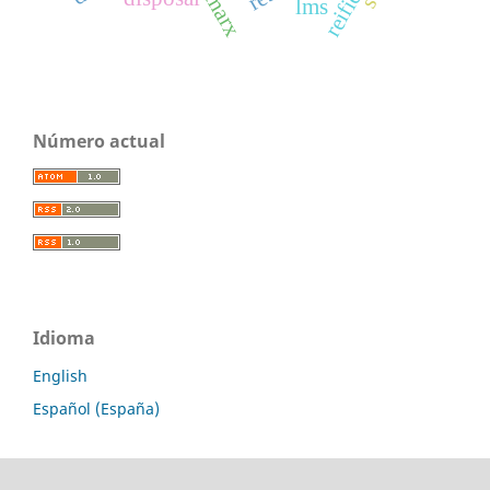
marx
lms
Número actual
Idioma
English
Español (España)