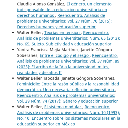
Claudia Alonso González,
El género, un elemento
indispensable de la educación universitaria en
derechos humanos
,
Reencuentro. Análisis de
problemas universitarios: Vol. 27 Núm. 70 (2015):
Derechos humanos y educación superior
Walter Beller,
Teorías en tensión
,
Reencuentro.
Análisis de problemas universitarios: Núm. 65 (2013):
No. 65, Sujeto, Subjetividad y educación superior
Yanira Francisca Mejía Martínez, Janette Góngora
Soberanes,
Entre el código y el sesgo
,
Reencuentro.
Análisis de problemas universitarios: Vol. 37 Núm. 89
(2025): El arribo de la IA a la universidad: mitos,
realidades y desafíos II
Walter Beller Taboada, Janette Góngora Soberanes,
Feminicidio: Entre la razón pública y la razonabilidad
democrática. Una necesaria reflexión universitaria
,
Reencuentro. Análisis de problemas universitarios:
Vol. 29 Núm. 74 (2017): Género y educación superior
Walter Beller,
El sistema modular
,
Reencuentro.
Análisis de problemas universitarios: Núm. 10 (1993):
No. 10, Encuentro sobre los sistemas modulares en la
educación superior en México