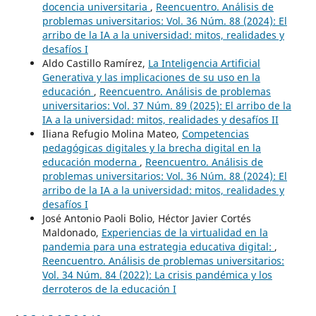
docencia universitaria
,
Reencuentro. Análisis de
problemas universitarios: Vol. 36 Núm. 88 (2024): El
arribo de la IA a la universidad: mitos, realidades y
desafíos I
Aldo Castillo Ramírez,
La Inteligencia Artificial
Generativa y las implicaciones de su uso en la
educación
,
Reencuentro. Análisis de problemas
universitarios: Vol. 37 Núm. 89 (2025): El arribo de la
IA a la universidad: mitos, realidades y desafíos II
Iliana Refugio Molina Mateo,
Competencias
pedagógicas digitales y la brecha digital en la
educación moderna
,
Reencuentro. Análisis de
problemas universitarios: Vol. 36 Núm. 88 (2024): El
arribo de la IA a la universidad: mitos, realidades y
desafíos I
José Antonio Paoli Bolio, Héctor Javier Cortés
Maldonado,
Experiencias de la virtualidad en la
pandemia para una estrategia educativa digital:
,
Reencuentro. Análisis de problemas universitarios:
Vol. 34 Núm. 84 (2022): La crisis pandémica y los
derroteros de la educación I