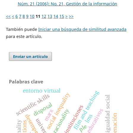
Núm. 21 (2006): No. 21, Gestión de la información
<<
<
6
7
8
9
10
11
12
13
14
15
>
>>
También puede
Iniciar una búsqueda de similitud avanzada
para este artículo.
Enviar un artículo
Palabras clave
entorno virtual
film and teaching
social inequality
scientific skills
desigualdad social
disposal
instituciones
resultados educativos
racionality
marx
lms
enajenación
universidad
ple