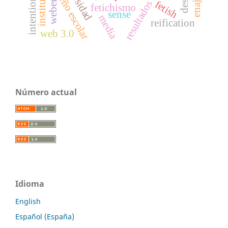
desempeño escolar
intentionality
institutions
fetish
weber
fetichismo
sense
media
reification
web 3.0
Número actual
Idioma
English
Español (España)