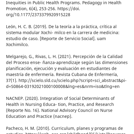
Inequities in Public Health Programs. Pedagogy in Health
Promotion, 6(4), 253-256. https://doi.
org/10.1177/2373379920915228
León, H. C. B. (2019). De la teoría a la práctica, crítica al
sistema modular Xochi- milco en la carrera de medicina:
estudio de caso. [Reporte de Servicio Social]. uam
Xochimilco.
Melgarejo, G., Rivas, L. H. (2021). Percepción de la Calidad
del Proceso ense- ñanza-aprendizaje según las dimensiones
planificación, ejecución y evaluación en estudiantes de
maestría de enfermería. Revista Cubana de Enfermería,
37(1). http://scielo.sld.cu/scielo.php?script=sci_abstract&pi-
d=S0864-03192021000100008&lng=es&nrm=iso&tlng=en
NACNEP. (2020). Integration of Social Determinants of
Health in Nursing Educa- tion, Practice, and Research
(Reporte No. 16). National Advisory Council on Nurse
Education and Practice (nacnep).
Pacheco, H. M. (2010). Curriculum, planes y programas de