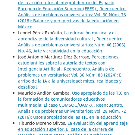
de la acción tutorial integral dentro del Espacio
Europeo de Educación Superior (EEES)
,
Reencuentro.
Análisis de problemas universitarios: Vol. 30 Núm. 76
(2018): Balance y perspectivas de la educación en
México
Leonel Pérez Expósito,
La educación musical y el
aprendizaje de la diversidad cultural
,
Reencuentro.
Análisis de problemas universitarios: Núm. 46 (2006):
No. 46, Arte y creatividad en la educación
José Antonio Martínez Díez Barroso,
Percepciones
estudiantiles sobre la autoría de textos con
Inteligencia Artificial
,
Reencuentro. Análisis de
problemas universitarios: Vol. 36 Núm. 88 (2024): El
arribo de la IA a la universidad: mitos, realidades y
desafíos I
Mauricio Andión Gamboa,
Uso apropiado de las TIC en
la formación de comunicadores educativos
multimedia: El caso COMSOC/UAM-X
,
Reencuentro.
Análisis de problemas universitarios: Vol. 28 Núm. 72
(2016): Usos apropiados de las TIC en la educación
Tiburcio Moreno Olivos,
La evaluación del aprendizaje
en educación superior. El caso de la carrera de