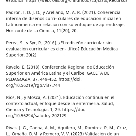
estudios. https://web. oas.org/childhood/ES/Lists/Recursos
Padrón, I. D. J. D., y Arellano, M. A. R. (2021). Coherencia
interna de diseños curri- culares de educación inicial en
Latinoamérica en relación con su enfoque de aprendizaje.
Horizonte de La Ciencia, 11(20), 20.
Perea, S., y Syr, R. (2016). ¿El rediseño curricular sin
evaluación curricular es cien- tífico? Educación Médica
Superior, 30(2).
Ravelo, E. (2018). Conferencia Regional de Educación
Superior en América Latina y el Caribe. GACETA DE
PEDAGOGÍA, 37, 449-452. https://doi.
org/10.56219/rgp.vi37.744
Ríos, N., y Mosca, A. (2021). Educación continua en el
contexto actual, enfoque desde la enfermería. Salud,
Ciencia y Tecnología, 1, 29. https://doi.
org/10.56294/saludcyt202129
Rivas, J. G., Gaona, A. M., Aguilera, M., Ramírez, R. M., Cruz,
L., Omaña, D.M. y Romero, V. V. (2023) Validación de un