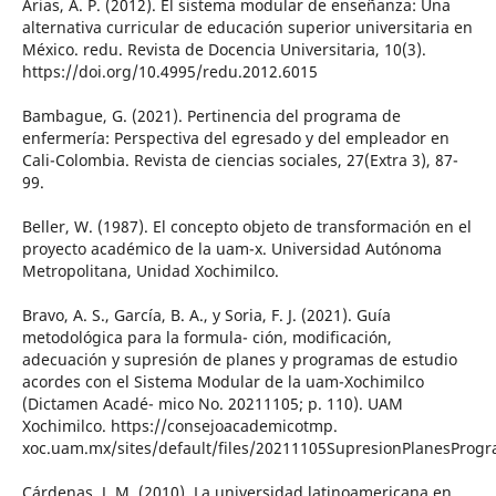
Arias, A. P. (2012). El sistema modular de enseñanza: Una
alternativa curricular de educación superior universitaria en
México. redu. Revista de Docencia Universitaria, 10(3).
https://doi.org/10.4995/redu.2012.6015
Bambague, G. (2021). Pertinencia del programa de
enfermería: Perspectiva del egresado y del empleador en
Cali-Colombia. Revista de ciencias sociales, 27(Extra 3), 87-
99.
Beller, W. (1987). El concepto objeto de transformación en el
proyecto académico de la uam-x. Universidad Autónoma
Metropolitana, Unidad Xochimilco.
Bravo, A. S., García, B. A., y Soria, F. J. (2021). Guía
metodológica para la formula- ción, modificación,
adecuación y supresión de planes y programas de estudio
acordes con el Sistema Modular de la uam-Xochimilco
(Dictamen Acadé- mico No. 20211105; p. 110). UAM
Xochimilco. https://consejoacademicotmp.
xoc.uam.mx/sites/default/files/20211105SupresionPlanesProg
Cárdenas, J. M. (2010). La universidad latinoamericana en