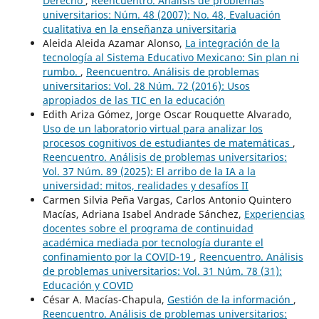
Derecho
,
Reencuentro. Análisis de problemas
universitarios: Núm. 48 (2007): No. 48, Evaluación
cualitativa en la enseñanza universitaria
Aleida Aleida Azamar Alonso,
La integración de la
tecnología al Sistema Educativo Mexicano: Sin plan ni
rumbo.
,
Reencuentro. Análisis de problemas
universitarios: Vol. 28 Núm. 72 (2016): Usos
apropiados de las TIC en la educación
Edith Ariza Gómez, Jorge Oscar Rouquette Alvarado,
Uso de un laboratorio virtual para analizar los
procesos cognitivos de estudiantes de matemáticas
,
Reencuentro. Análisis de problemas universitarios:
Vol. 37 Núm. 89 (2025): El arribo de la IA a la
universidad: mitos, realidades y desafíos II
Carmen Silvia Peña Vargas, Carlos Antonio Quintero
Macías, Adriana Isabel Andrade Sánchez,
Experiencias
docentes sobre el programa de continuidad
académica mediada por tecnología durante el
confinamiento por la COVID-19
,
Reencuentro. Análisis
de problemas universitarios: Vol. 31 Núm. 78 (31):
Educación y COVID
César A. Macías-Chapula,
Gestión de la información
,
Reencuentro. Análisis de problemas universitarios: