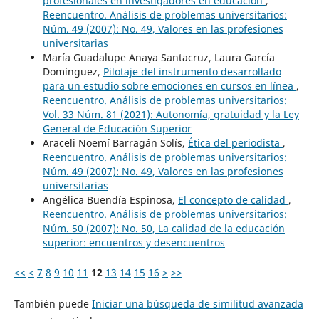
profesionales en investigadores en educación
,
Reencuentro. Análisis de problemas universitarios:
Núm. 49 (2007): No. 49, Valores en las profesiones
universitarias
María Guadalupe Anaya Santacruz, Laura García
Domínguez,
Pilotaje del instrumento desarrollado
para un estudio sobre emociones en cursos en línea
,
Reencuentro. Análisis de problemas universitarios:
Vol. 33 Núm. 81 (2021): Autonomía, gratuidad y la Ley
General de Educación Superior
Araceli Noemí Barragán Solís,
Ética del periodista
,
Reencuentro. Análisis de problemas universitarios:
Núm. 49 (2007): No. 49, Valores en las profesiones
universitarias
Angélica Buendía Espinosa,
El concepto de calidad
,
Reencuentro. Análisis de problemas universitarios:
Núm. 50 (2007): No. 50, La calidad de la educación
superior: encuentros y desencuentros
<<
<
7
8
9
10
11
12
13
14
15
16
>
>>
También puede
Iniciar una búsqueda de similitud avanzada