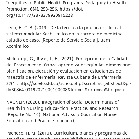
Inequities in Public Health Programs. Pedagogy in Health
Promotion, 6(4), 253-256. https://doi.
org/10.1177/2373379920915228
León, H. C. B. (2019). De la teoría a la práctica, crítica al
sistema modular Xochi- milco en la carrera de medicina:
estudio de caso. [Reporte de Servicio Social]. uam
Xochimilco.
Melgarejo, G., Rivas, L. H. (2021). Percepción de la Calidad
del Proceso ense- ñanza-aprendizaje según las dimensiones
planificación, ejecución y evaluación en estudiantes de
maestría de enfermería. Revista Cubana de Enfermería,
37(1). http://scielo.sld.cu/scielo.php?script=sci_abstract&pi-
d=S0864-03192021000100008&lng=es&nrm=iso&tlng=en
NACNEP. (2020). Integration of Social Determinants of
Health in Nursing Educa- tion, Practice, and Research
(Reporte No. 16). National Advisory Council on Nurse
Education and Practice (nacnep).
Pacheco, H. M. (2010). Curriculum, planes y programas de