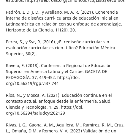
estudios. https://web. oas.org/childhood/ES/Lists/Recursos
Padrón, I. D. J. D., y Arellano, M. A. R. (2021). Coherencia
interna de diseños curri- culares de educación inicial en
Latinoamérica en relación con su enfoque de aprendizaje.
Horizonte de La Ciencia, 11(20), 20.
Perea, S., y Syr, R. (2016). ¿El rediseño curricular sin
evaluación curricular es cien- tífico? Educación Médica
Superior, 30(2).
Ravelo, E. (2018). Conferencia Regional de Educación
Superior en América Latina y el Caribe. GACETA DE
PEDAGOGÍA, 37, 449-452. https://doi.
org/10.56219/rgp.vi37.744
Ríos, N., y Mosca, A. (2021). Educación continua en el
contexto actual, enfoque desde la enfermería. Salud,
Ciencia y Tecnología, 1, 29. https://doi.
org/10.56294/saludcyt202129
Rivas, J. G., Gaona, A. M., Aguilera, M., Ramírez, R. M., Cruz,
L., Omaña, D.M. y Romero, V. V. (2023) Validación de un