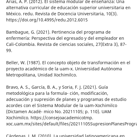
Arias, A. P. (2012). El sistema modular de enseñanza: Una
alternativa curricular de educación superior universitaria en
México. redu. Revista de Docencia Universitaria, 10(3).
https://doi.org/10.4995/redu.2012.6015
Bambague, G. (2021). Pertinencia del programa de
enfermería: Perspectiva del egresado y del empleador en
Cali-Colombia. Revista de ciencias sociales, 27(Extra 3), 87-
99.
Beller, W. (1987). El concepto objeto de transformación en el
proyecto académico de la uam-x. Universidad Autónoma
Metropolitana, Unidad Xochimilco.
Bravo, A. S., García, B. A., y Soria, F. J. (2021). Guía
metodológica para la formula- ción, modificación,
adecuación y supresión de planes y programas de estudio
acordes con el Sistema Modular de la uam-Xochimilco
(Dictamen Acadé- mico No. 20211105; p. 110). UAM
Xochimilco. https://consejoacademicotmp.
xoc.uam.mx/sites/default/files/20211105SupresionPlanesProg
Cárdenas, J. M. (2010). La universidad latinoamericana en