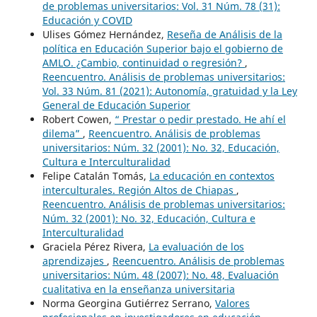
de problemas universitarios: Vol. 31 Núm. 78 (31):
Educación y COVID
Ulises Gómez Hernández,
Reseña de Análisis de la
política en Educación Superior bajo el gobierno de
AMLO. ¿Cambio, continuidad o regresión?
,
Reencuentro. Análisis de problemas universitarios:
Vol. 33 Núm. 81 (2021): Autonomía, gratuidad y la Ley
General de Educación Superior
Robert Cowen,
“ Prestar o pedir prestado. He ahí el
dilema”
,
Reencuentro. Análisis de problemas
universitarios: Núm. 32 (2001): No. 32, Educación,
Cultura e Interculturalidad
Felipe Catalán Tomás,
La educación en contextos
interculturales. Región Altos de Chiapas
,
Reencuentro. Análisis de problemas universitarios:
Núm. 32 (2001): No. 32, Educación, Cultura e
Interculturalidad
Graciela Pérez Rivera,
La evaluación de los
aprendizajes
,
Reencuentro. Análisis de problemas
universitarios: Núm. 48 (2007): No. 48, Evaluación
cualitativa en la enseñanza universitaria
Norma Georgina Gutiérrez Serrano,
Valores