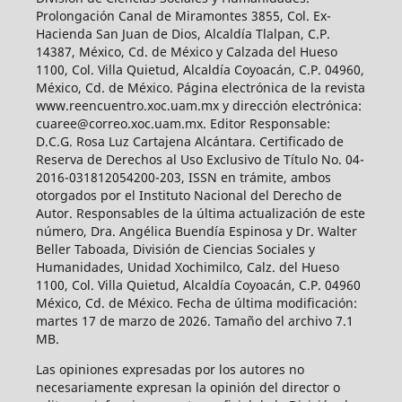
Prolongación Canal de Miramontes 3855, Col. Ex-
Hacienda San Juan de Dios, Alcaldía Tlalpan, C.P.
14387, México, Cd. de México y Calzada del Hueso
1100, Col. Villa Quietud, Alcaldía Coyoacán, C.P. 04960,
México, Cd. de México. Página electrónica de la revista
www.reencuentro.xoc.uam.mx y dirección electrónica:
cuaree@correo.xoc.uam.mx. Editor Responsable:
D.C.G. Rosa Luz Cartajena Alcántara. Certificado de
Reserva de Derechos al Uso Exclusivo de Título No. 04-
2016-031812054200-203, ISSN en trámite, ambos
otorgados por el Instituto Nacional del Derecho de
Autor. Responsables de la última actualización de este
número, Dra. Angélica Buendía Espinosa y Dr. Walter
Beller Taboada, División de Ciencias Sociales y
Humanidades, Unidad Xochimilco, Calz. del Hueso
1100, Col. Villa Quietud, Alcaldía Coyoacán, C.P. 04960
México, Cd. de México. Fecha de última modificación:
martes 17 de marzo de 2026. Tamaño del archivo 7.1
MB.
Las opiniones expresadas por los autores no
necesariamente expresan la opinión del director o