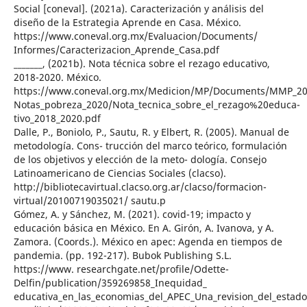
Social [coneval]. (2021a). Caracterización y análisis del
diseño de la Estrategia Aprende en Casa. México.
https://www.coneval.org.mx/Evaluacion/Documents/
Informes/Caracterizacion_Aprende_Casa.pdf
_______, (2021b). Nota técnica sobre el rezago educativo,
2018-2020. México.
https://www.coneval.org.mx/Medicion/MP/Documents/MMP_20
Notas_pobreza_2020/Nota_tecnica_sobre_el_rezago%20educa-
tivo_2018_2020.pdf
Dalle, P., Boniolo, P., Sautu, R. y Elbert, R. (2005). Manual de
metodología. Cons- trucción del marco teórico, formulación
de los objetivos y elección de la meto- dología. Consejo
Latinoamericano de Ciencias Sociales (clacso).
http://bibliotecavirtual.clacso.org.ar/clacso/formacion-
virtual/20100719035021/ sautu.p
Gómez, A. y Sánchez, M. (2021). covid-19; impacto y
educación básica en México. En A. Girón, A. Ivanova, y A.
Zamora. (Coords.). México en apec: Agenda en tiempos de
pandemia. (pp. 192-217). Bubok Publishing S.L.
https://www. researchgate.net/profile/Odette-
Delfin/publication/359269858_Inequidad_
educativa_en_las_economias_del_APEC_Una_revision_del_estado