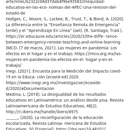
arte/links/62322c04d37dab4f96e93583/Inequidad-
educativa-en-las-eco- nomias-del-APEC-Una-revision-del-
estado-de
Hodges, C., Moore, S., Lockee, B., Trust, T., & Bond, A. (2020).
La diferencia entre la “Enseñanza Remota de Emergencia”
(erde) y el “Aprendizaje En Línea” (ael). (R. Santiago, Trad.).
https://er.educause.edu/articles/2020/3/the-diffe- rence-
between-emergency-remote-teaching-and-online-learning
IMCO. (7 de marzo, 2021). Las mujeres en pandemia: Los
efectos en el hogar y en el trabajo. https://imco.org.mx/las-
mujeres-en-pandemia-los-efectos-en-el- hogar-y-en-el-
trabajo/
inegi. (2021). Encuesta para la Medición del Impacto covid-
19 en la Educa- ción (ecovid-ed) 2020.
https://www.inegi.org.mx/investigacion/ecovide-
d/2020/#Documentacion
Medina, L. (2018). La desigualdad de los resultados
educativos en Latinoamérica: un análisis desde pisa. Revista
Latinoamericana de Estudios Educativos, 48(2).
http://ri.ibero.mx/handle/ibero/4975
_______, (2020). La reconfiguración de la educación
escolarizada. Revista Latinoa- mericana de Estudios
Educativos, 50 (Especial). https://doi.org/10.48102/