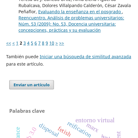
Rubalcava, Dolores Villalpando Calderón, César Zavala
Peñaflor,
Evaluando la enseñanza en el posgrado
,
Reencuentro. Análisis de problemas universitarios:
Núm. 53 (2009): No. 53, Docencia universitaria:
concepciones, prácticas y su evaluación
<<
<
1
2
3
4
5
6
7
8
9
10
>
>>
También puede
Iniciar una búsqueda de similitud avanzada
para este artículo.
Enviar un artículo
Palabras clave
entorno virtual
reification
marx
disposal
fetish
web 3.0