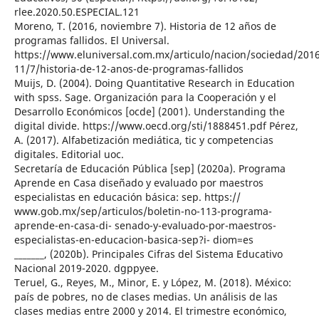
rlee.2020.50.ESPECIAL.121
Moreno, T. (2016, noviembre 7). Historia de 12 años de
programas fallidos. El Universal.
https://www.eluniversal.com.mx/articulo/nacion/sociedad/201
11/7/historia-de-12-anos-de-programas-fallidos
Muijs, D. (2004). Doing Quantitative Research in Education
with spss. Sage. Organización para la Cooperación y el
Desarrollo Económicos [ocde] (2001). Understanding the
digital divide. https://www.oecd.org/sti/1888451.pdf Pérez,
A. (2017). Alfabetización mediática, tic y competencias
digitales. Editorial uoc.
Secretaría de Educación Pública [sep] (2020a). Programa
Aprende en Casa diseñado y evaluado por maestros
especialistas en educación básica: sep. https://
www.gob.mx/sep/articulos/boletin-no-113-programa-
aprende-en-casa-di- senado-y-evaluado-por-maestros-
especialistas-en-educacion-basica-sep?i- diom=es
_______, (2020b). Principales Cifras del Sistema Educativo
Nacional 2019-2020. dgppyee.
Teruel, G., Reyes, M., Minor, E. y López, M. (2018). México:
país de pobres, no de clases medias. Un análisis de las
clases medias entre 2000 y 2014. El trimestre económico,