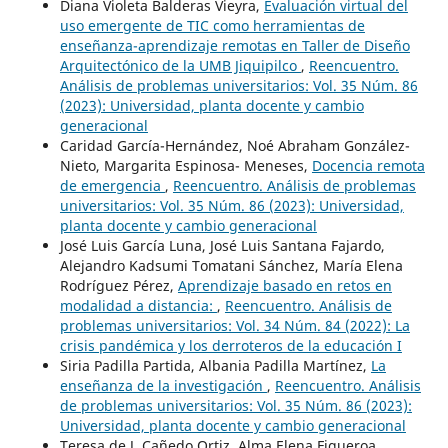
Diana Violeta Balderas Vieyra,
Evaluación virtual del
uso emergente de TIC como herramientas de
enseñanza-aprendizaje remotas en Taller de Diseño
Arquitectónico de la UMB Jiquipilco
,
Reencuentro.
Análisis de problemas universitarios: Vol. 35 Núm. 86
(2023): Universidad, planta docente y cambio
generacional
Caridad García-Hernández, Noé Abraham González-
Nieto, Margarita Espinosa- Meneses,
Docencia remota
de emergencia
,
Reencuentro. Análisis de problemas
universitarios: Vol. 35 Núm. 86 (2023): Universidad,
planta docente y cambio generacional
José Luis García Luna, José Luis Santana Fajardo,
Alejandro Kadsumi Tomatani Sánchez, María Elena
Rodríguez Pérez,
Aprendizaje basado en retos en
modalidad a distancia:
,
Reencuentro. Análisis de
problemas universitarios: Vol. 34 Núm. 84 (2022): La
crisis pandémica y los derroteros de la educación I
Siria Padilla Partida, Albania Padilla Martínez,
La
enseñanza de la investigación
,
Reencuentro. Análisis
de problemas universitarios: Vol. 35 Núm. 86 (2023):
Universidad, planta docente y cambio generacional
Teresa de J. Cañedo Ortiz, Alma Elena Figueroa