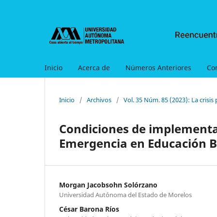
Inicio
Acerca de
Números Anteriores
Co
Inicio
/
Archivos
/
Vol. 35 Núm. 85 (2023): La crisis
Condiciones de implementa
Emergencia en Educación B
Morgan Jacobsohn Solórzano
Universidad Autónoma del Estado de Morelos
César Barona Ríos