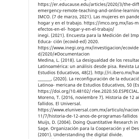
https://er.educause.edu/articles/2020/3/the-dif
emergency-remote-teaching-and-online-learnin
IMCO. (7 de marzo, 2021). Las mujeres en pande
hogar y en el trabajo. https://imco.org.mx/las-
efectos-en-el- hogar-y-en-el-trabajo/
inegi. (2021). Encuesta para la Medición del Imp
Educa- ción (ecovid-ed) 2020.
https://www.inegi.org.mx/investigacion/ecovide
d/2020/#Documentacion
Medina, L. (2018). La desigualdad de los result
Latinoamérica: un análisis desde pisa. Revista 
Estudios Educativos, 48(2). http://ri.ibero.mx/h
_______, (2020). La reconfiguración de la educaci
Latinoa- mericana de Estudios Educativos, 50 (Es
https://doi.org/10.48102/ rlee.2020.50.ESPECIAL
Moreno, T. (2016, noviembre 7). Historia de 12
fallidos. El Universal.
https://www.eluniversal.com.mx/articulo/nacio
11/7/historia-de-12-anos-de-programas-fallidos
Muijs, D. (2004). Doing Quantitative Research in
Sage. Organización para la Cooperación y el Des
(2001). Understanding the digital divide.