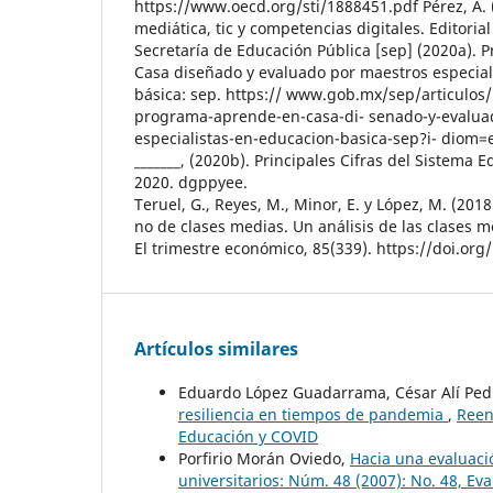
https://www.oecd.org/sti/1888451.pdf Pérez, A. 
mediática, tic y competencias digitales. Editorial
Secretaría de Educación Pública [sep] (2020a).
Casa diseñado y evaluado por maestros especial
básica: sep. https:// www.gob.mx/sep/articulos/
programa-aprende-en-casa-di- senado-y-evalua
especialistas-en-educacion-basica-sep?i- diom=
_______, (2020b). Principales Cifras del Sistema 
2020. dgppyee.
Teruel, G., Reyes, M., Minor, E. y López, M. (201
no de clases medias. Un análisis de las clases m
El trimestre económico, 85(339). https://doi.org
Artículos similares
Eduardo López Guadarrama, César Alí Ped
resiliencia en tiempos de pandemia
,
Reen
Educación y COVID
Porfirio Morán Oviedo,
Hacia una evaluació
universitarios: Núm. 48 (2007): No. 48, Eva