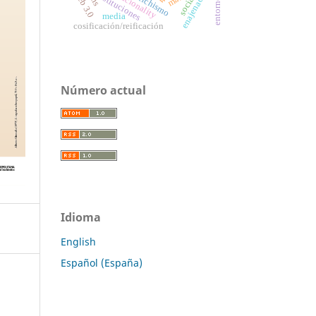
enajenación
web 3.0
instituciones
fetichismo
racionality
media
cosificación/reificación
Número actual
Idioma
English
Español (España)