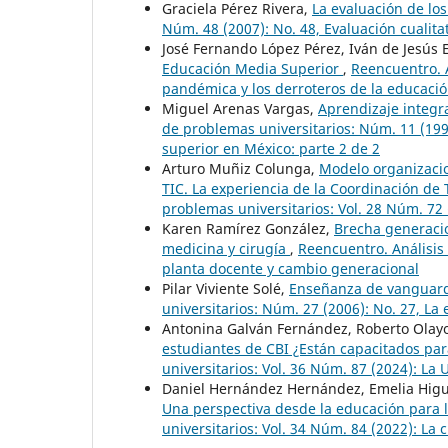
Graciela Pérez Rivera,
La evaluación de lo
Núm. 48 (2007): No. 48, Evaluación cualita
José Fernando López Pérez, Iván de Jesús 
Educación Media Superior
,
Reencuentro. A
pandémica y los derroteros de la educació
Miguel Arenas Vargas,
Aprendizaje integr
de problemas universitarios: Núm. 11 (199
superior en México: parte 2 de 2
Arturo Muñiz Colunga,
Modelo organizaci
TIC. La experiencia de la Coordinación d
problemas universitarios: Vol. 28 Núm. 72
Karen Ramírez González,
Brecha generacio
medicina y cirugía
,
Reencuentro. Análisis 
planta docente y cambio generacional
Pilar Viviente Solé,
Enseñanza de vanguardi
universitarios: Núm. 27 (2006): No. 27, La
Antonina Galván Fernández, Roberto Olayo
estudiantes de CBI ¿Están capacitados para
universitarios: Vol. 36 Núm. 87 (2024): L
Daniel Hernández Hernández, Emelia Hig
Una perspectiva desde la educación para 
universitarios: Vol. 34 Núm. 84 (2022): La 