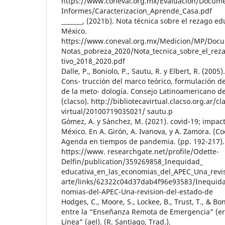
https://www.coneval.org.mx/Evaluacion/Docum
Informes/Caracterizacion_Aprende_Casa.pdf
_______, (2021b). Nota técnica sobre el rezago ed
México.
https://www.coneval.org.mx/Medicion/MP/Doc
Notas_pobreza_2020/Nota_tecnica_sobre_el_re
tivo_2018_2020.pdf
Dalle, P., Boniolo, P., Sautu, R. y Elbert, R. (20
Cons- trucción del marco teórico, formulación de 
de la meto- dología. Consejo Latinoamericano de
(clacso). http://bibliotecavirtual.clacso.org.ar/c
virtual/20100719035021/ sautu.p
Gómez, A. y Sánchez, M. (2021). covid-19; impac
México. En A. Girón, A. Ivanova, y A. Zamora. (Co
Agenda en tiempos de pandemia. (pp. 192-217). 
https://www. researchgate.net/profile/Odette-
Delfin/publication/359269858_Inequidad_
educativa_en_las_economias_del_APEC_Una_revis
arte/links/62322c04d37dab4f96e93583/Inequida
nomias-del-APEC-Una-revision-del-estado-de
Hodges, C., Moore, S., Lockee, B., Trust, T., & Bo
entre la “Enseñanza Remota de Emergencia” (erd
Línea” (ael). (R. Santiago, Trad.).