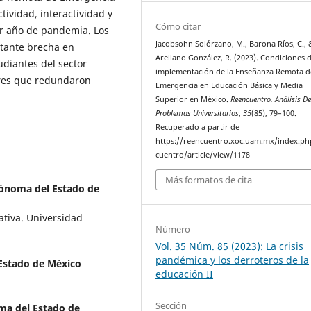
tividad, interactividad y
Cómo citar
r año de pandemia. Los
Jacobsohn Solórzano, M., Barona Ríos, C., 
rtante brecha en
Arellano González, R. (2023). Condiciones 
udiantes del sector
implementación de la Enseñanza Remota d
tores que redundaron
Emergencia en Educación Básica y Media
Superior en México.
Reencuentro. Análisis D
Problemas Universitarios
,
35
(85), 79–100.
Recuperado a partir de
https://reencuentro.xoc.uam.mx/index.ph
cuentro/article/view/1178
Más formatos de cita
ónoma del Estado de
ativa. Universidad
Número
Vol. 35 Núm. 85 (2023): La crisis
pandémica y los derroteros de la
Estado de México
educación II
Sección
ma del Estado de