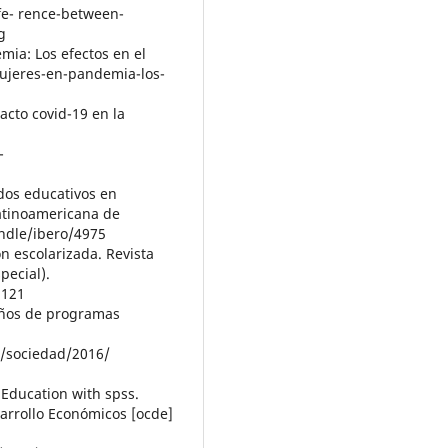
fe- rence-between-
g
mia: Los efectos en el
mujeres-en-pandemia-los-
acto covid-19 en la
-
ados educativos en
Latinoamericana de
andle/ibero/4975
ón escolarizada. Revista
pecial).
.121
 años de programas
n/sociedad/2016/
 Education with spss.
arrollo Económicos [ocde]