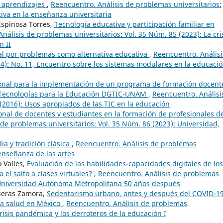
s aprendizajes
,
Reencuentro. Análisis de problemas universitarios:
tiva en la enseñanza universitaria
Espinosa Torres,
Tecnología educativa y participación familiar en
nálisis de problemas universitarios: Vol. 35 Núm. 85 (2023): La cri
n II
al por problemas como alternativa educativa
,
Reencuentro. Análisi
4): No. 11, Encuentro sobre los sistemas modulares en la educaci
onal para la implementación de un programa de formación docent
e Tecnologías para la Educación DGTIC-UNAM
,
Reencuentro. Análisi
 (2016): Usos apropiados de las TIC en la educación
nal de docentes y estudiantes en la formación de profesionales d
de problemas universitarios: Vol. 35 Núm. 86 (2023): Universidad,
a y tradición clásica
,
Reencuentro. Análisis de problemas
 enseñanza de las artes
 Valles,
Evaluación de las habilidades-capacidades digitales de los
 el salto a clases virtuales?
,
Reencuentro. Análisis de problemas
a Universidad Autónoma Metropolitana 50 años después
ueras Zamora,
Sedentarismo urbano, antes y después del COVID-19
la salud en México
,
Reencuentro. Análisis de problemas
crisis pandémica y los derroteros de la educación I