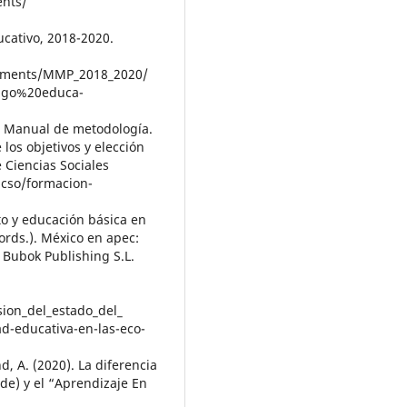
ents/
ucativo, 2018-2020.
uments/MMP_2018_2020/
zago%20educa-
05). Manual de metodología.
los objetivos y elección
 Ciencias Sociales
lacso/formacion-
to y educación básica en
ords.). México en apec:
Bubok Publishing S.L.
ion_del_estado_del_
d-educativa-en-las-eco-
nd, A. (2020). La diferencia
e) y el “Aprendizaje En