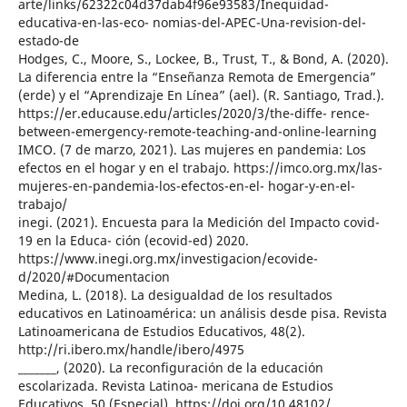
arte/links/62322c04d37dab4f96e93583/Inequidad-
educativa-en-las-eco- nomias-del-APEC-Una-revision-del-
estado-de
Hodges, C., Moore, S., Lockee, B., Trust, T., & Bond, A. (2020).
La diferencia entre la “Enseñanza Remota de Emergencia”
(erde) y el “Aprendizaje En Línea” (ael). (R. Santiago, Trad.).
https://er.educause.edu/articles/2020/3/the-diffe- rence-
between-emergency-remote-teaching-and-online-learning
IMCO. (7 de marzo, 2021). Las mujeres en pandemia: Los
efectos en el hogar y en el trabajo. https://imco.org.mx/las-
mujeres-en-pandemia-los-efectos-en-el- hogar-y-en-el-
trabajo/
inegi. (2021). Encuesta para la Medición del Impacto covid-
19 en la Educa- ción (ecovid-ed) 2020.
https://www.inegi.org.mx/investigacion/ecovide-
d/2020/#Documentacion
Medina, L. (2018). La desigualdad de los resultados
educativos en Latinoamérica: un análisis desde pisa. Revista
Latinoamericana de Estudios Educativos, 48(2).
http://ri.ibero.mx/handle/ibero/4975
_______, (2020). La reconfiguración de la educación
escolarizada. Revista Latinoa- mericana de Estudios
Educativos, 50 (Especial). https://doi.org/10.48102/