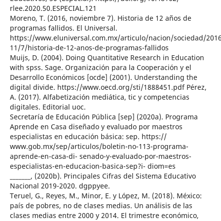
rlee.2020.50.ESPECIAL.121
Moreno, T. (2016, noviembre 7). Historia de 12 años de
programas fallidos. El Universal.
https://www.eluniversal.com.mx/articulo/nacion/sociedad/201
11/7/historia-de-12-anos-de-programas-fallidos
Muijs, D. (2004). Doing Quantitative Research in Education
with spss. Sage. Organización para la Cooperación y el
Desarrollo Económicos [ocde] (2001). Understanding the
digital divide. https://www.oecd.org/sti/1888451.pdf Pérez,
A. (2017). Alfabetización mediática, tic y competencias
digitales. Editorial uoc.
Secretaría de Educación Pública [sep] (2020a). Programa
Aprende en Casa diseñado y evaluado por maestros
especialistas en educación básica: sep. https://
www.gob.mx/sep/articulos/boletin-no-113-programa-
aprende-en-casa-di- senado-y-evaluado-por-maestros-
especialistas-en-educacion-basica-sep?i- diom=es
_______, (2020b). Principales Cifras del Sistema Educativo
Nacional 2019-2020. dgppyee.
Teruel, G., Reyes, M., Minor, E. y López, M. (2018). México:
país de pobres, no de clases medias. Un análisis de las
clases medias entre 2000 y 2014. El trimestre económico,