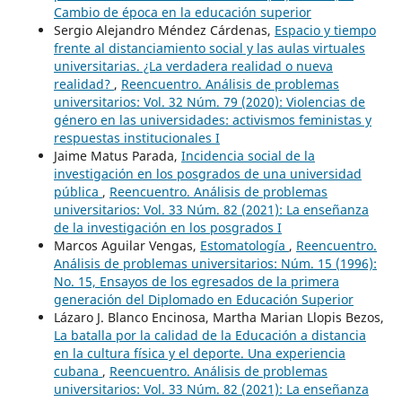
Cambio de época en la educación superior
Sergio Alejandro Méndez Cárdenas,
Espacio y tiempo
frente al distanciamiento social y las aulas virtuales
universitarias. ¿La verdadera realidad o nueva
realidad?
,
Reencuentro. Análisis de problemas
universitarios: Vol. 32 Núm. 79 (2020): Violencias de
género en las universidades: activismos feministas y
respuestas institucionales I
Jaime Matus Parada,
Incidencia social de la
investigación en los posgrados de una universidad
pública
,
Reencuentro. Análisis de problemas
universitarios: Vol. 33 Núm. 82 (2021): La enseñanza
de la investigación en los posgrados I
Marcos Aguilar Vengas,
Estomatología
,
Reencuentro.
Análisis de problemas universitarios: Núm. 15 (1996):
No. 15, Ensayos de los egresados de la primera
generación del Diplomado en Educación Superior
Lázaro J. Blanco Encinosa, Martha Marian Llopis Bezos,
La batalla por la calidad de la Educación a distancia
en la cultura física y el deporte. Una experiencia
cubana
,
Reencuentro. Análisis de problemas
universitarios: Vol. 33 Núm. 82 (2021): La enseñanza