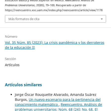
Educación Básica y Media Superior en México.
Reencuentro. Análisis De
Problemas Universitarios
,
35
(85), 79–100. Recuperado a partir de
https://reencuentro.xoc.uam.mx/index.php/reencuentro/article/view/1178
Más formatos de cita
Número
Vol. 35 Núm. 85 (2023): La crisis pandémica y los derroteros
de la educación II
Sección
Artículos
Artículos similares
Jorge Óscar Rouquette Alvarado, Amanda Suárez
Burgos,
Un nuevo escenario para la pertinencia del
conocimiento matemático
,
Reencuentro. Análisis de
problemas universitarios: Núm. 68 (24): No. 68, El