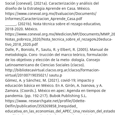
Social [coneval]. (2021a). Caracterización y análisis del
diseño de la Estrategia Aprende en Casa. México.
https://www.coneval.org.mx/Evaluacion/Documents/
Informes/Caracterizacion_Aprende_Casa.pdf
_______, (2021b). Nota técnica sobre el rezago educativo,
2018-2020. México.
https://www.coneval.org.mx/Medicion/MP/Documents/MMP_20
Notas_pobreza_2020/Nota_tecnica_sobre_el_rezago%20educa-
tivo_2018_2020.pdf
Dalle, P., Boniolo, P., Sautu, R. y Elbert, R. (2005). Manual de
metodología. Cons- trucción del marco teórico, formulación
de los objetivos y elección de la meto- dología. Consejo
Latinoamericano de Ciencias Sociales (clacso).
http://bibliotecavirtual.clacso.org.ar/clacso/formacion-
virtual/20100719035021/ sautu.p
Gómez, A. y Sánchez, M. (2021). covid-19; impacto y
educación básica en México. En A. Girón, A. Ivanova, y A.
Zamora. (Coords.). México en apec: Agenda en tiempos de
pandemia. (pp. 192-217). Bubok Publishing S.L.
https://www. researchgate.net/profile/Odette-
Delfin/publication/359269858_Inequidad_
educativa_en_las_economias_del_APEC_Una_revision_del_estado