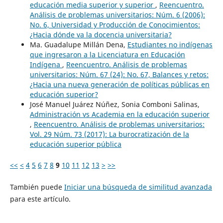
educación media superior y superior
,
Reencuentro.
Análisis de problemas universitarios: Núm. 6 (2006):
No. 6, Universidad y Producción de Conocimientos:
¿Hacia dónde va la docencia universitaria?
Ma. Guadalupe Millán Dena,
Estudiantes no indígenas
que ingresaron a la Licenciatura en Educación
Indígena
,
Reencuentro. Análisis de problemas
universitarios: Núm. 67 (24): No. 67, Balances y retos:
¿Hacia una nueva generación de políticas públicas en
educación superior?
José Manuel Juárez Núñez, Sonia Comboni Salinas,
Administración vs Academia en la educación superior
,
Reencuentro. Análisis de problemas universitarios:
Vol. 29 Núm. 73 (2017): La burocratización de la
educación superior pública
<<
<
4
5
6
7
8
9
10
11
12
13
>
>>
También puede
Iniciar una búsqueda de similitud avanzada
para este artículo.