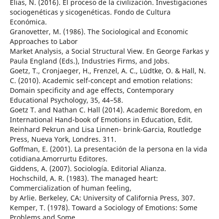
Elias, N. (2016). El proceso de la civilización. Investigaciones
sociogenéticas y sicogenéticas. Fondo de Cultura
Económica.
Granovetter, M. (1986). The Sociological and Economic
Approaches to Labor
Market Analysis, a Social Structural View. En George Farkas y
Paula England (Eds.), Industries Firms, and Jobs.
Goetz, T., Cronjaeger, H., Frenzel, A. C., Lüdtke, O. & Hall, N.
C. (2010). Academic self-concept and emotion relations:
Domain specificity and age effects, Contemporary
Educational Psychology, 35, 44–58.
Goetz T. and Nathan C. Hall (2014). Academic Boredom, en
International Hand-book of Emotions in Education, Edit.
Reinhard Pekrun and Lisa Linnen- brink-Garcia, Routledge
Press, Nueva York, Londres. 311.
Goffman, E. (2001). La presentación de la persona en la vida
cotidiana.Amorrurtu Editores.
Giddens, A. (2007). Sociología. Editorial Alianza.
Hochschild, A. R. (1983). The managed heart:
Commercialization of human feeling,
by Arlie. Berkeley, CA: University of California Press, 307.
Kemper, T. (1978). Toward a Sociology of Emotions: Some
Problems and Some