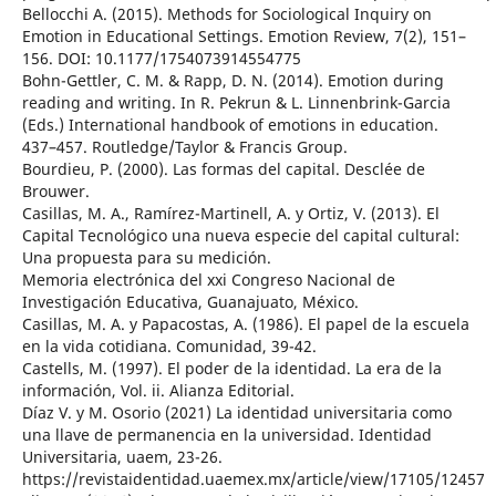
Bellocchi A. (2015). Methods for Sociological Inquiry on
Emotion in Educational Settings. Emotion Review, 7(2), 151–
156. DOI: 10.1177/1754073914554775
Bohn-Gettler, C. M. & Rapp, D. N. (2014). Emotion during
reading and writing. In R. Pekrun & L. Linnenbrink-Garcia
(Eds.) International handbook of emotions in education.
437–457. Routledge/Taylor & Francis Group.
Bourdieu, P. (2000). Las formas del capital. Desclée de
Brouwer.
Casillas, M. A., Ramírez-Martinell, A. y Ortiz, V. (2013). El
Capital Tecnológico una nueva especie del capital cultural:
Una propuesta para su medición.
Memoria electrónica del xxi Congreso Nacional de
Investigación Educativa, Guanajuato, México.
Casillas, M. A. y Papacostas, A. (1986). El papel de la escuela
en la vida cotidiana. Comunidad, 39-42.
Castells, M. (1997). El poder de la identidad. La era de la
información, Vol. ii. Alianza Editorial.
Díaz V. y M. Osorio (2021) La identidad universitaria como
una llave de permanencia en la universidad. Identidad
Universitaria, uaem, 23-26.
https://revistaidentidad.uaemex.mx/article/view/17105/12457