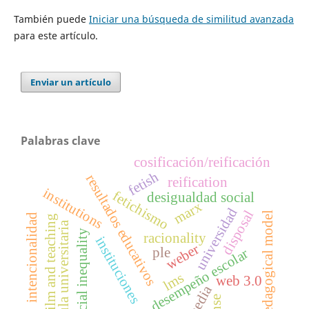
También puede
Iniciar una búsqueda de similitud avanzada
para este artículo.
Enviar un artículo
Palabras clave
cosificación/reificación
fetish
resultados educativos
reification
institutions
fetichismo
desigualdad social
marx
universidad
disposal
pedagogical model
intencionalidad
film and teaching
aula universitaria
social inequality
racionality
instituciones
weber
ple
desempeño escolar
lms
web 3.0
media
sense