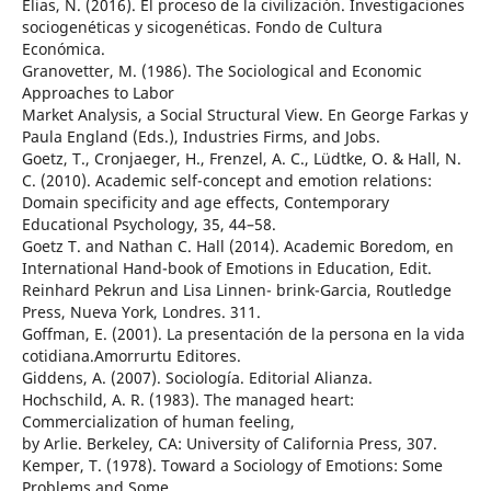
Elias, N. (2016). El proceso de la civilización. Investigaciones
sociogenéticas y sicogenéticas. Fondo de Cultura
Económica.
Granovetter, M. (1986). The Sociological and Economic
Approaches to Labor
Market Analysis, a Social Structural View. En George Farkas y
Paula England (Eds.), Industries Firms, and Jobs.
Goetz, T., Cronjaeger, H., Frenzel, A. C., Lüdtke, O. & Hall, N.
C. (2010). Academic self-concept and emotion relations:
Domain specificity and age effects, Contemporary
Educational Psychology, 35, 44–58.
Goetz T. and Nathan C. Hall (2014). Academic Boredom, en
International Hand-book of Emotions in Education, Edit.
Reinhard Pekrun and Lisa Linnen- brink-Garcia, Routledge
Press, Nueva York, Londres. 311.
Goffman, E. (2001). La presentación de la persona en la vida
cotidiana.Amorrurtu Editores.
Giddens, A. (2007). Sociología. Editorial Alianza.
Hochschild, A. R. (1983). The managed heart:
Commercialization of human feeling,
by Arlie. Berkeley, CA: University of California Press, 307.
Kemper, T. (1978). Toward a Sociology of Emotions: Some
Problems and Some