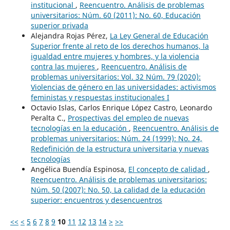
institucional
,
Reencuentro. Análisis de problemas
universitarios: Núm. 60 (2011): No. 60, Educación
superior privada
Alejandra Rojas Pérez,
La Ley General de Educación
Superior frente al reto de los derechos humanos, la
igualdad entre mujeres y hombres, y la violencia
contra las mujeres
,
Reencuentro. Análisis de
problemas universitarios: Vol. 32 Núm. 79 (2020):
Violencias de género en las universidades: activismos
feministas y respuestas institucionales I
Octavio Islas, Carlos Enrique López Castro, Leonardo
Peralta C.,
Prospectivas del empleo de nuevas
tecnologías en la educación
,
Reencuentro. Análisis de
problemas universitarios: Núm. 24 (1999): No. 24,
Redefinición de la estructura universitaria y nuevas
tecnologías
Angélica Buendía Espinosa,
El concepto de calidad
,
Reencuentro. Análisis de problemas universitarios:
Núm. 50 (2007): No. 50, La calidad de la educación
superior: encuentros y desencuentros
<<
<
5
6
7
8
9
10
11
12
13
14
>
>>