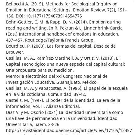
Bellocchi A. (2015). Methods for Sociological Inquiry on
Emotion in Educational Settings. Emotion Review, 7(2), 151–
156. DOI: 10.1177/1754073914554775
Bohn-Gettler, C. M. & Rapp, D. N. (2014). Emotion during
reading and writing. In R. Pekrun & L. Linnenbrink-Garcia
(Eds.) International handbook of emotions in education.
437–457. Routledge/Taylor & Francis Group.
Bourdieu, P. (2000). Las formas del capital. Desclée de
Brouwer.
Casillas, M. A., Ramírez-Martinell, A. y Ortiz, V. (2013). El
Capital Tecnológico una nueva especie del capital cultural:
Una propuesta para su medición.
Memoria electrónica del xxi Congreso Nacional de
Investigación Educativa, Guanajuato, México.
Casillas, M. A. y Papacostas, A. (1986). El papel de la escuela
en la vida cotidiana. Comunidad, 39-42.
Castells, M. (1997). El poder de la identidad. La era de la
información, Vol. ii. Alianza Editorial.
Díaz V. y M. Osorio (2021) La identidad universitaria como
una llave de permanencia en la universidad. Identidad
Universitaria, uaem, 23-26.
https://revistaidentidad.uaemex.mx/article/view/17105/12457