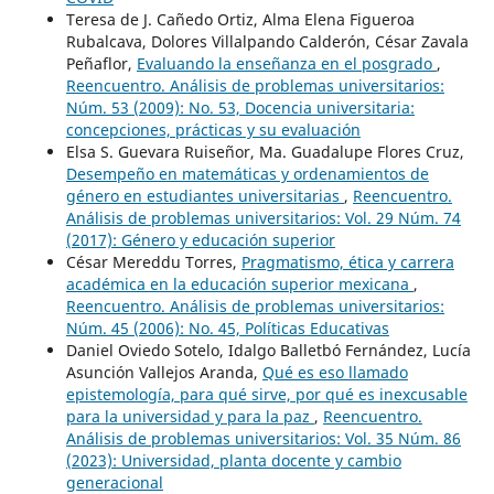
Teresa de J. Cañedo Ortiz, Alma Elena Figueroa
Rubalcava, Dolores Villalpando Calderón, César Zavala
Peñaflor,
Evaluando la enseñanza en el posgrado
,
Reencuentro. Análisis de problemas universitarios:
Núm. 53 (2009): No. 53, Docencia universitaria:
concepciones, prácticas y su evaluación
Elsa S. Guevara Ruiseñor, Ma. Guadalupe Flores Cruz,
Desempeño en matemáticas y ordenamientos de
género en estudiantes universitarias
,
Reencuentro.
Análisis de problemas universitarios: Vol. 29 Núm. 74
(2017): Género y educación superior
César Mereddu Torres,
Pragmatismo, ética y carrera
académica en la educación superior mexicana
,
Reencuentro. Análisis de problemas universitarios:
Núm. 45 (2006): No. 45, Políticas Educativas
Daniel Oviedo Sotelo, Idalgo Balletbó Fernández, Lucía
Asunción Vallejos Aranda,
Qué es eso llamado
epistemología, para qué sirve, por qué es inexcusable
para la universidad y para la paz
,
Reencuentro.
Análisis de problemas universitarios: Vol. 35 Núm. 86
(2023): Universidad, planta docente y cambio
generacional