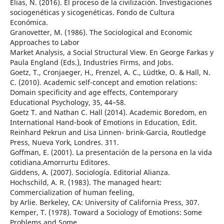
Elias, N. (2016). El proceso de la civilización. Investigaciones
sociogenéticas y sicogenéticas. Fondo de Cultura
Económica.
Granovetter, M. (1986). The Sociological and Economic
Approaches to Labor
Market Analysis, a Social Structural View. En George Farkas y
Paula England (Eds.), Industries Firms, and Jobs.
Goetz, T., Cronjaeger, H., Frenzel, A. C., Lüdtke, O. & Hall, N.
C. (2010). Academic self-concept and emotion relations:
Domain specificity and age effects, Contemporary
Educational Psychology, 35, 44–58.
Goetz T. and Nathan C. Hall (2014). Academic Boredom, en
International Hand-book of Emotions in Education, Edit.
Reinhard Pekrun and Lisa Linnen- brink-Garcia, Routledge
Press, Nueva York, Londres. 311.
Goffman, E. (2001). La presentación de la persona en la vida
cotidiana.Amorrurtu Editores.
Giddens, A. (2007). Sociología. Editorial Alianza.
Hochschild, A. R. (1983). The managed heart:
Commercialization of human feeling,
by Arlie. Berkeley, CA: University of California Press, 307.
Kemper, T. (1978). Toward a Sociology of Emotions: Some
Problems and Some