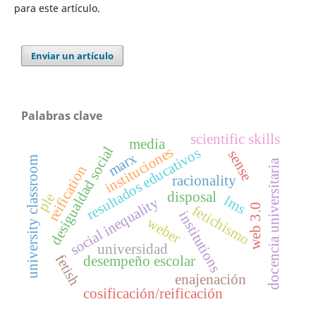
para este artículo.
Enviar un artículo
Palabras clave
scientific skills
media
instituciones
desigualdad social
resultados educativos
sense
marx
university classroom
docencia universitaria
reification
racionality
disposal
ple
lms
social inequality
web 3.0
fetichismo
institutions
weber
universidad
fetish
desempeño escolar
enajenación
cosificación/reificación