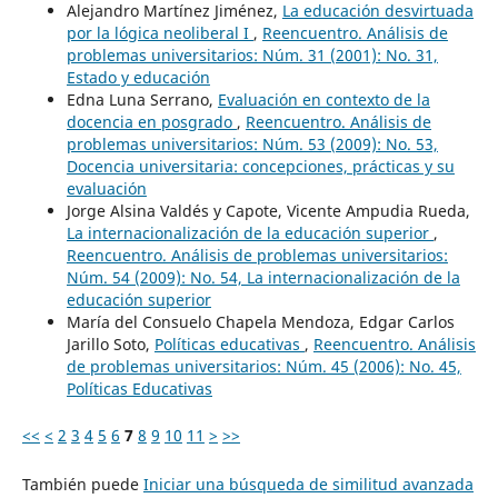
Alejandro Martínez Jiménez,
La educación desvirtuada
por la lógica neoliberal I
,
Reencuentro. Análisis de
problemas universitarios: Núm. 31 (2001): No. 31,
Estado y educación
Edna Luna Serrano,
Evaluación en contexto de la
docencia en posgrado
,
Reencuentro. Análisis de
problemas universitarios: Núm. 53 (2009): No. 53,
Docencia universitaria: concepciones, prácticas y su
evaluación
Jorge Alsina Valdés y Capote, Vicente Ampudia Rueda,
La internacionalización de la educación superior
,
Reencuentro. Análisis de problemas universitarios:
Núm. 54 (2009): No. 54, La internacionalización de la
educación superior
María del Consuelo Chapela Mendoza, Edgar Carlos
Jarillo Soto,
Políticas educativas
,
Reencuentro. Análisis
de problemas universitarios: Núm. 45 (2006): No. 45,
Políticas Educativas
<<
<
2
3
4
5
6
7
8
9
10
11
>
>>
También puede
Iniciar una búsqueda de similitud avanzada