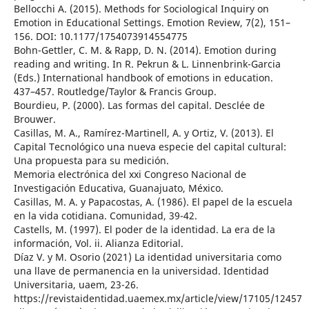
Bellocchi A. (2015). Methods for Sociological Inquiry on
Emotion in Educational Settings. Emotion Review, 7(2), 151–
156. DOI: 10.1177/1754073914554775
Bohn-Gettler, C. M. & Rapp, D. N. (2014). Emotion during
reading and writing. In R. Pekrun & L. Linnenbrink-Garcia
(Eds.) International handbook of emotions in education.
437–457. Routledge/Taylor & Francis Group.
Bourdieu, P. (2000). Las formas del capital. Desclée de
Brouwer.
Casillas, M. A., Ramírez-Martinell, A. y Ortiz, V. (2013). El
Capital Tecnológico una nueva especie del capital cultural:
Una propuesta para su medición.
Memoria electrónica del xxi Congreso Nacional de
Investigación Educativa, Guanajuato, México.
Casillas, M. A. y Papacostas, A. (1986). El papel de la escuela
en la vida cotidiana. Comunidad, 39-42.
Castells, M. (1997). El poder de la identidad. La era de la
información, Vol. ii. Alianza Editorial.
Díaz V. y M. Osorio (2021) La identidad universitaria como
una llave de permanencia en la universidad. Identidad
Universitaria, uaem, 23-26.
https://revistaidentidad.uaemex.mx/article/view/17105/12457