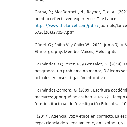
Gorna, R.; MacDermott, N.; Rayner, C. et al. (202
need to reflect lived experience. The Lancet.
https://www.thelancet.com/pdfs/
journals/lance
6736(20)32705-7.pdf
Günel, G.; Saiba V. y Chika W. (2020, junio 9). A
Ethno- graphy. Member Voices, Fieldsights.
Hernández, O.; Pérez, R. y González, G. (2014). L
posgrados, un problema no menor. Diálogos sob
actuales en inves- tigación educativa.
Hernández-Zamora, G. (2009). Escritura académi
maestros: ¿por qué no acaban la tesis?, Tiempo 
Interinstitucional de Investigación Educativa, 10
, (2017). Agencia, voz y ethos en conflicto. La e
expe- riencia de silenciamiento, en Espino D. y 