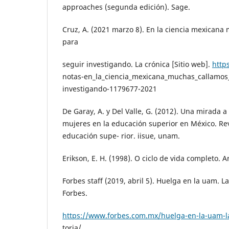
approaches (segunda edición). Sage.
Cruz, A. (2021 marzo 8). En la ciencia mexican
para
seguir investigando. La crónica [Sitio web].
http
notas-en_la_ciencia_mexicana_muchas_callamos
investigando-1179677-2021
De Garay, A. y Del Valle, G. (2012). Una mirada a
mujeres en la educación superior en México. Re
educación supe- rior. iisue, unam.
Erikson, E. H. (1998). O ciclo de vida completo. 
Forbes staff (2019, abril 5). Huelga en la uam. L
Forbes.
https://www.forbes.com.mx/huelga-en-la-uam-la
toria/