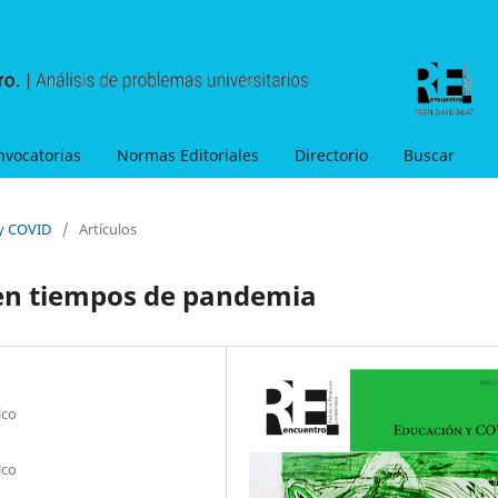
nvocatorias
Normas Editoriales
Directorio
Buscar
 y COVID
/
Artículos
a en tiempos de pandemia
lco
lco