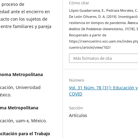
Cómo citar
el proceso de
López Guadarrama, E., Pedraza Morales, C.
iedad ante el encierro en
De León Olivares, D. A. (2019). Investigació
acto con los sujetos de
resiliencia en tiempos de pandemia.
Reencu
 entre familiares y pareja
Análisis De Problemas Universitarios
,
31
(78), 
Recuperado a partir de
https://reencuentro.xoc.uam.mx/index.ph
cuentro/article/view/1021
Más formatos de cita
noma Metropolitana
Número
cación, Universidad
Vol. 31 Núm. 78 (31): Educación y
COVID
́xico.
ma Metropolitana
Sección
Artículos
ación, uam-x, México.
citación para el Trabajo