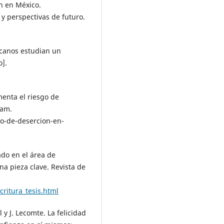
ón en México.
 y perspectivas de futuro.
xicanos estudian un
o].
menta el riesgo de
nam.
o-de-desercion-en-
ado en el área de
na pieza clave. Revista de
ritura_tesis.html
 y J. Lecomte. La felicidad