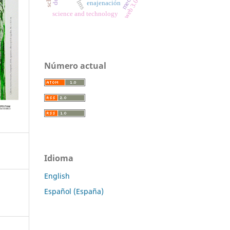
media
web 3.0
lms
enajenación
science and technology
Número actual
Idioma
English
Español (España)