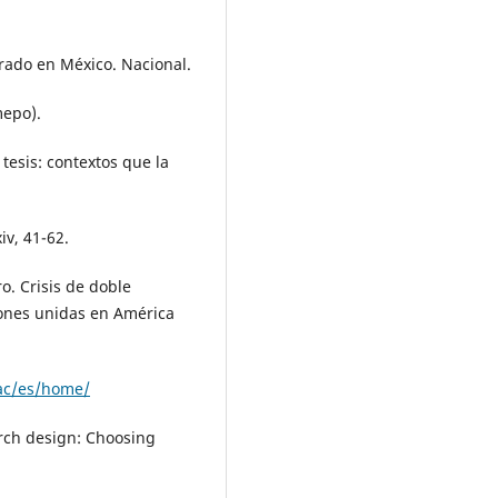
grado en México. Nacional.
mepo).
 tesis: contextos que la
iv, 41-62.
o. Crisis de doble
iones unidas en América
lac/es/home/
earch design: Choosing