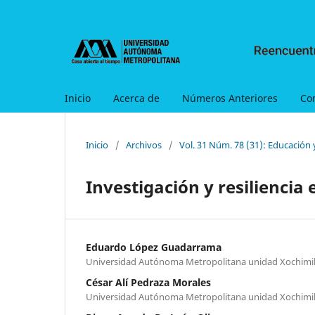
Inicio
Acerca de
Números Anteriores
Co
Inicio
/
Archivos
/
Vol. 31 Núm. 78 (31): Educación
Investigación y resilienci
Eduardo López Guadarrama
Universidad Autónoma Metropolitana unidad Xochimi
César Alí Pedraza Morales
Universidad Autónoma Metropolitana unidad Xochimi