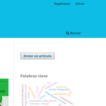
Registrarse
Entrar
Buscar
Enviar un artículo
Palabras clave
reification
ple
universidad
school performance
desigualdad social
disposal
fetichismo
fetish
social inequality
marx
desempeño escolar
sense
racionality
weber
institutions
resultados educativos
entorno virtual