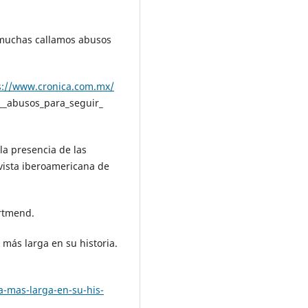
a muchas callamos abusos
s://www.cronica.com.mx/
__abusos_para_seguir_
 la presencia de las
vista iberoamericana de
Artmend.
a más larga en su historia.
-mas-larga-en-su-his-