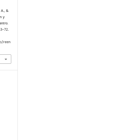
 A., &
n y
entro.
53–72.
p/reen