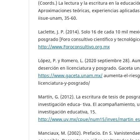
(Coords.) La lectura y la escritura en la educaci
Aproximaciones teóricas, experiencias aplicadas
iisue-unam, 35-60.
Laclette, J. P. (2014). Solo 16 de cada 10 mil me
posgrado [Foro consultivo científico y tecnológic
http://www.Foroconsultivo.org.mx
López, P. y Romero, L. (2020 septiembre 28). Au
deserción en licenciatura y posgrado. Gaceta u
https://www.gaceta.unam.mx/
aumenta-el-riesg
licenciatura-y-posgrado/
Martín, G. (2012). La escritura de tesis de posgr
investigación educa- tiva. El acompañamiento, u
investigación educativa, 15.
http://www.uv.mx/cpue/num15/inves/martin_esc
Manciaux, M. (2002). Prefacio. En S. Vanistendael