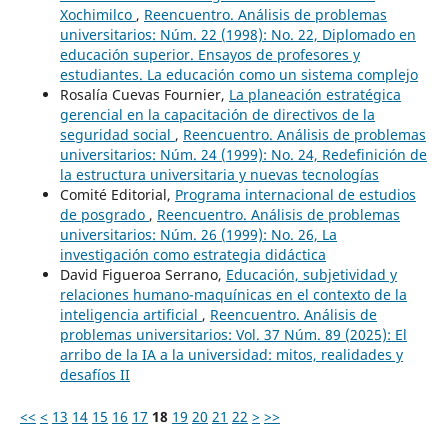
Xochimilco
,
Reencuentro. Análisis de problemas
universitarios: Núm. 22 (1998): No. 22, Diplomado en
educación superior. Ensayos de profesores y
estudiantes. La educación como un sistema complejo
Rosalía Cuevas Fournier,
La planeación estratégica
gerencial en la capacitación de directivos de la
seguridad social
,
Reencuentro. Análisis de problemas
universitarios: Núm. 24 (1999): No. 24, Redefinición de
la estructura universitaria y nuevas tecnologías
Comité Editorial,
Programa internacional de estudios
de posgrado
,
Reencuentro. Análisis de problemas
universitarios: Núm. 26 (1999): No. 26, La
investigación como estrategia didáctica
David Figueroa Serrano,
Educación, subjetividad y
relaciones humano-maquínicas en el contexto de la
inteligencia artificial
,
Reencuentro. Análisis de
problemas universitarios: Vol. 37 Núm. 89 (2025): El
arribo de la IA a la universidad: mitos, realidades y
desafíos II
<<
<
13
14
15
16
17
18
19
20
21
22
>
>>