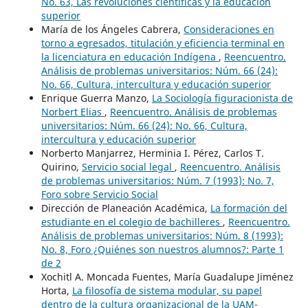
No. 63, Las revoluciones científicas y la educación
superior
María de los Ángeles Cabrera,
Consideraciones en
torno a egresados, titulación y eficiencia terminal en
la licenciatura en educación Indígena
,
Reencuentro.
Análisis de problemas universitarios: Núm. 66 (24):
No. 66, Cultura, intercultura y educación superior
Enrique Guerra Manzo,
La Sociología figuracionista de
Norbert Elias
,
Reencuentro. Análisis de problemas
universitarios: Núm. 66 (24): No. 66, Cultura,
intercultura y educación superior
Norberto Manjarrez, Herminia I. Pérez, Carlos T.
Quirino,
Servicio social legal
,
Reencuentro. Análisis
de problemas universitarios: Núm. 7 (1993): No. 7,
Foro sobre Servicio Social
Dirección de Planeación Académica,
La formación del
estudiante en el colegio de bachilleres
,
Reencuentro.
Análisis de problemas universitarios: Núm. 8 (1993):
No. 8, Foro ¿Quiénes son nuestros alumnos?: Parte 1
de 2
Xochitl A. Moncada Fuentes, María Guadalupe Jiménez
Horta,
La filosofía de sistema modular, su papel
dentro de la cultura organizacional de la UAM-