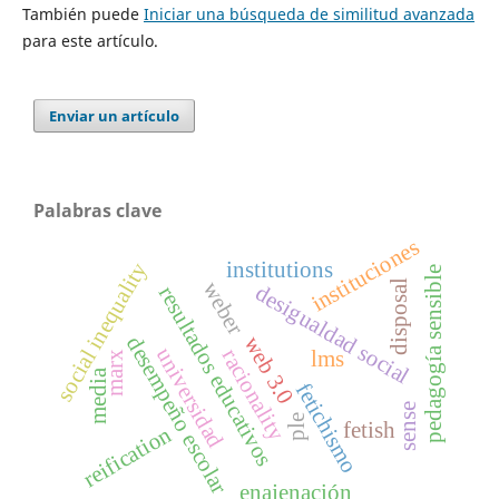
También puede
Iniciar una búsqueda de similitud avanzada
para este artículo.
Enviar un artículo
Palabras clave
instituciones
institutions
social inequality
pedagogía sensible
disposal
weber
desigualdad social
resultados educativos
web 3.0
desempeño escolar
universidad
racionality
lms
marx
media
fetichismo
sense
ple
fetish
reification
enajenación