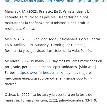
http://www.uv.mx/cpue/num15/inves/martin_escritura_tesis.h
Manciaux, M. (2002). Prefacio. En S. Vanistendael y J.
Lecomte. La felicidad es posible. Despertar en niños
maltratados la confianza en sí mismos: Cons- truir la
resiliencia. Gedisa.
Melillo, A. (2006). Realidad social, psicoanálisis y resiliencia.
En A. Melillo, E. N. Suárez y D. Rodríguez (Comps.),
Resiliencia y subjetividad. Los ciclos de la vida. Paidós.
Mendoza, V. (2019 mayo 30). Hay más mujeres mexicanas en
posgrado, pero tienen menos oportunidades. [Sitio web].
Forbes.
https://www.forbes.com.mx/
hay-mas-mujeres-
mexicanas-en-posgrado-pero-tienen-menos-oportuni-
dades/
Ochoa, L. (2009). La lectura y la escritura en la tesis de
maestría. Forma y Función, 22(2), julio-diciembre, 93-119.