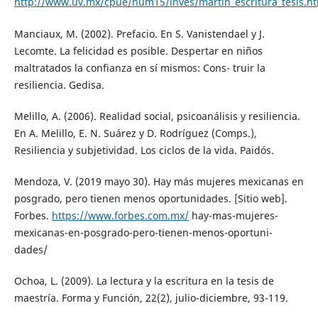
http://www.uv.mx/cpue/num15/inves/martin_escritura_tesis.h
Manciaux, M. (2002). Prefacio. En S. Vanistendael y J.
Lecomte. La felicidad es posible. Despertar en niños
maltratados la confianza en sí mismos: Cons- truir la
resiliencia. Gedisa.
Melillo, A. (2006). Realidad social, psicoanálisis y resiliencia.
En A. Melillo, E. N. Suárez y D. Rodríguez (Comps.),
Resiliencia y subjetividad. Los ciclos de la vida. Paidós.
Mendoza, V. (2019 mayo 30). Hay más mujeres mexicanas en
posgrado, pero tienen menos oportunidades. [Sitio web].
Forbes.
https://www.forbes.com.mx/
hay-mas-mujeres-
mexicanas-en-posgrado-pero-tienen-menos-oportuni-
dades/
Ochoa, L. (2009). La lectura y la escritura en la tesis de
maestría. Forma y Función, 22(2), julio-diciembre, 93-119.