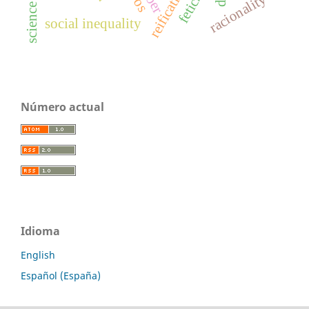
reification
racionality
social inequality
Número actual
Idioma
English
Español (España)