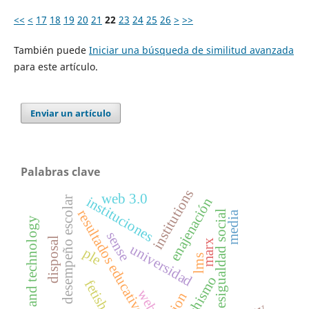
<<
<
17
18
19
20
21
22
23
24
25
26
>
>>
También puede
Iniciar una búsqueda de similitud avanzada
para este artículo.
Enviar un artículo
Palabras clave
institutions
web 3.0
instituciones
desempeño escolar
enajenación
resultados educativos
desigualdad social
media
science and technology
sense
disposal
marx
universidad
ple
lms
fetichismo
fetish
weber