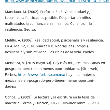
http://www.uv.mx/cpue/num15/inves/martin_escritura_tesis.h
Manciaux, M. (2002). Prefacio. En S. Vanistendael y J.
Lecomte. La felicidad es posible. Despertar en niños
maltratados la confianza en sí mismos: Cons- truir la
resiliencia. Gedisa.
Melillo, A. (2006). Realidad social, psicoanálisis y resiliencia.
En A. Melillo, E. N. Suárez y D. Rodríguez (Comps.),
Resiliencia y subjetividad. Los ciclos de la vida. Paidós.
Mendoza, V. (2019 mayo 30). Hay más mujeres mexicanas en
posgrado, pero tienen menos oportunidades. [Sitio web].
Forbes.
https://www.forbes.com.mx/
hay-mas-mujeres-
mexicanas-en-posgrado-pero-tienen-menos-oportuni-
dades/
Ochoa, L. (2009). La lectura y la escritura en la tesis de
maestría. Forma y Función, 22(2), julio-diciembre, 93-119.