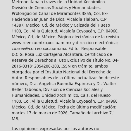
Metropolitana a través de la Unidad Xochimilco,
División de Ciencias Sociales y Humanidades.
Prolongación Canal de Miramontes 3855, Col. Ex-
Hacienda San Juan de Dios, Alcaldía Tlalpan, C.P.
14387, México, Cd. de México y Calzada del Hueso
1100, Col. Villa Quietud, Alcaldía Coyoacán, C.P. 04960,
México, Cd. de México. Página electrónica de la revista
www.reencuentro.xoc.uam.mx y dirección electrónica:
cuaree@correo.xoc.uam.mx. Editor Responsable:
D.C.G. Rosa Luz Cartajena Alcántara. Certificado de
Reserva de Derechos al Uso Exclusivo de Título No. 04-
2016-031812054200-203, ISSN en trámite, ambos
otorgados por el Instituto Nacional del Derecho de
Autor. Responsables de la última actualización de este
número, Dra. Angélica Buendía Espinosa y Dr. Walter
Beller Taboada, División de Ciencias Sociales y
Humanidades, Unidad Xochimilco, Calz. del Hueso
1100, Col. Villa Quietud, Alcaldía Coyoacán, C.P. 04960
México, Cd. de México. Fecha de última modificación:
martes 17 de marzo de 2026. Tamaño del archivo 7.1
MB.
Las opiniones expresadas por los autores no