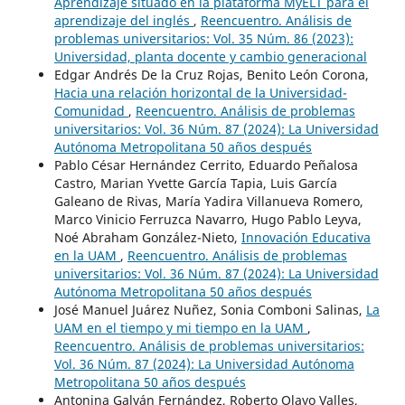
Aprendizaje situado en la plataforma MyELT para el
aprendizaje del inglés
,
Reencuentro. Análisis de
problemas universitarios: Vol. 35 Núm. 86 (2023):
Universidad, planta docente y cambio generacional
Edgar Andrés De la Cruz Rojas, Benito León Corona,
Hacia una relación horizontal de la Universidad-
Comunidad
,
Reencuentro. Análisis de problemas
universitarios: Vol. 36 Núm. 87 (2024): La Universidad
Autónoma Metropolitana 50 años después
Pablo César Hernández Cerrito, Eduardo Peñalosa
Castro, Marian Yvette García Tapia, Luis García
Galeano de Rivas, María Yadira Villanueva Romero,
Marco Vinicio Ferruzca Navarro, Hugo Pablo Leyva,
Noé Abraham González-Nieto,
Innovación Educativa
en la UAM
,
Reencuentro. Análisis de problemas
universitarios: Vol. 36 Núm. 87 (2024): La Universidad
Autónoma Metropolitana 50 años después
José Manuel Juárez Nuñez, Sonia Comboni Salinas,
La
UAM en el tiempo y mi tiempo en la UAM
,
Reencuentro. Análisis de problemas universitarios:
Vol. 36 Núm. 87 (2024): La Universidad Autónoma
Metropolitana 50 años después
Antonina Galván Fernández, Roberto Olayo Valles,