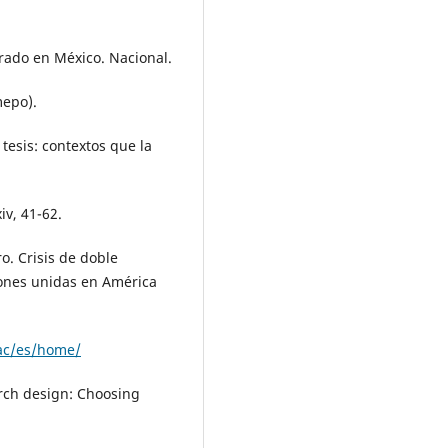
grado en México. Nacional.
mepo).
 tesis: contextos que la
iv, 41-62.
o. Crisis de doble
iones unidas en América
lac/es/home/
earch design: Choosing