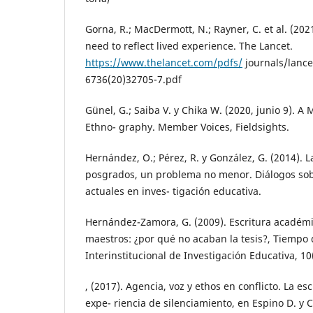
Gorna, R.; MacDermott, N.; Rayner, C. et al. (202
need to reflect lived experience. The Lancet.
https://www.thelancet.com/pdfs/
journals/lance
6736(20)32705-7.pdf
Günel, G.; Saiba V. y Chika W. (2020, junio 9). A
Ethno- graphy. Member Voices, Fieldsights.
Hernández, O.; Pérez, R. y González, G. (2014). L
posgrados, un problema no menor. Diálogos sob
actuales en inves- tigación educativa.
Hernández-Zamora, G. (2009). Escritura académi
maestros: ¿por qué no acaban la tesis?, Tiempo 
Interinstitucional de Investigación Educativa, 10
, (2017). Agencia, voz y ethos en conflicto. La e
expe- riencia de silenciamiento, en Espino D. y 