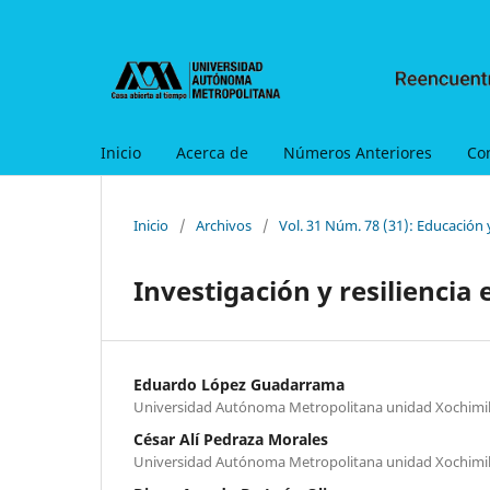
Inicio
Acerca de
Números Anteriores
Co
Inicio
/
Archivos
/
Vol. 31 Núm. 78 (31): Educación
Investigación y resilienci
Eduardo López Guadarrama
Universidad Autónoma Metropolitana unidad Xochimi
César Alí Pedraza Morales
Universidad Autónoma Metropolitana unidad Xochimi