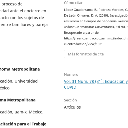
Cómo citar
el proceso de
López Guadarrama, E., Pedraza Morales, C.
iedad ante el encierro en
De León Olivares, D. A. (2019). Investigació
acto con los sujetos de
resiliencia en tiempos de pandemia.
Reencu
 entre familiares y pareja
Análisis De Problemas Universitarios
,
31
(78), 
Recuperado a partir de
https://reencuentro.xoc.uam.mx/index.ph
cuentro/article/view/1021
Más formatos de cita
noma Metropolitana
Número
cación, Universidad
Vol. 31 Núm. 78 (31): Educación y
COVID
́xico.
ma Metropolitana
Sección
Artículos
ación, uam-x, México.
citación para el Trabajo