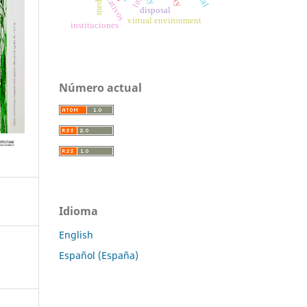
media
lms
disposal
virtual environment
instituciones
Número actual
Idioma
English
Español (España)