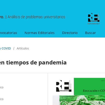
nvocatorias
Normas Editoriales
Directorio
Buscar
 y COVID
/
Artículos
a en tiempos de pandemia
lco
lco