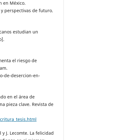
ón en México.
 y perspectivas de futuro.
xicanos estudian un
o].
menta el riesgo de
nam.
o-de-desercion-en-
ado en el área de
na pieza clave. Revista de
ritura_tesis.html
 y J. Lecomte. La felicidad