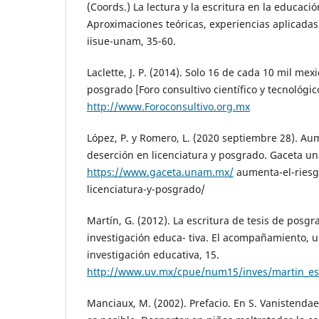
(Coords.) La lectura y la escritura en la educaci
Aproximaciones teóricas, experiencias aplicadas
iisue-unam, 35-60.
Laclette, J. P. (2014). Solo 16 de cada 10 mil me
posgrado [Foro consultivo científico y tecnológic
http://www.Foroconsultivo.org.mx
López, P. y Romero, L. (2020 septiembre 28). Au
deserción en licenciatura y posgrado. Gaceta u
https://www.gaceta.unam.mx/
aumenta-el-riesg
licenciatura-y-posgrado/
Martín, G. (2012). La escritura de tesis de posgr
investigación educa- tiva. El acompañamiento, u
investigación educativa, 15.
http://www.uv.mx/cpue/num15/inves/martin_esc
Manciaux, M. (2002). Prefacio. En S. Vanistendael