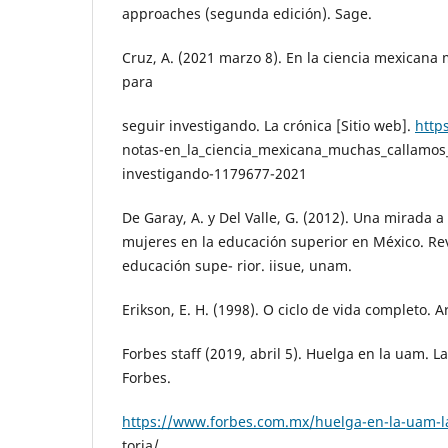
approaches (segunda edición). Sage.
Cruz, A. (2021 marzo 8). En la ciencia mexican
para
seguir investigando. La crónica [Sitio web].
http
notas-en_la_ciencia_mexicana_muchas_callamos
investigando-1179677-2021
De Garay, A. y Del Valle, G. (2012). Una mirada a
mujeres en la educación superior en México. Re
educación supe- rior. iisue, unam.
Erikson, E. H. (1998). O ciclo de vida completo. 
Forbes staff (2019, abril 5). Huelga en la uam. L
Forbes.
https://www.forbes.com.mx/huelga-en-la-uam-la
toria/