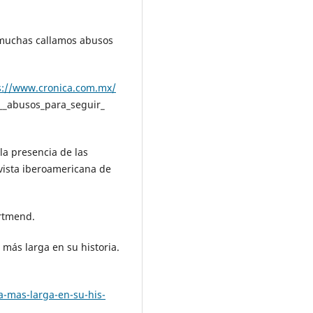
a muchas callamos abusos
s://www.cronica.com.mx/
__abusos_para_seguir_
 la presencia de las
vista iberoamericana de
Artmend.
a más larga en su historia.
-mas-larga-en-su-his-