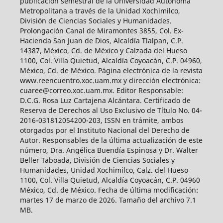
publicación semestral de la Universidad Autónoma
Metropolitana a través de la Unidad Xochimilco,
División de Ciencias Sociales y Humanidades.
Prolongación Canal de Miramontes 3855, Col. Ex-
Hacienda San Juan de Dios, Alcaldía Tlalpan, C.P.
14387, México, Cd. de México y Calzada del Hueso
1100, Col. Villa Quietud, Alcaldía Coyoacán, C.P. 04960,
México, Cd. de México. Página electrónica de la revista
www.reencuentro.xoc.uam.mx y dirección electrónica:
cuaree@correo.xoc.uam.mx. Editor Responsable:
D.C.G. Rosa Luz Cartajena Alcántara. Certificado de
Reserva de Derechos al Uso Exclusivo de Título No. 04-
2016-031812054200-203, ISSN en trámite, ambos
otorgados por el Instituto Nacional del Derecho de
Autor. Responsables de la última actualización de este
número, Dra. Angélica Buendía Espinosa y Dr. Walter
Beller Taboada, División de Ciencias Sociales y
Humanidades, Unidad Xochimilco, Calz. del Hueso
1100, Col. Villa Quietud, Alcaldía Coyoacán, C.P. 04960
México, Cd. de México. Fecha de última modificación:
martes 17 de marzo de 2026. Tamaño del archivo 7.1
MB.