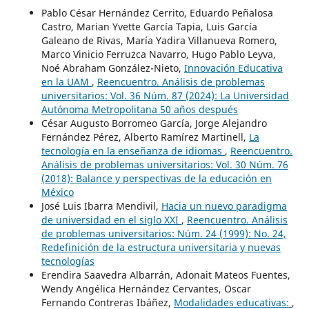
Pablo César Hernández Cerrito, Eduardo Peñalosa
Castro, Marian Yvette García Tapia, Luis García
Galeano de Rivas, María Yadira Villanueva Romero,
Marco Vinicio Ferruzca Navarro, Hugo Pablo Leyva,
Noé Abraham González-Nieto,
Innovación Educativa
en la UAM
,
Reencuentro. Análisis de problemas
universitarios: Vol. 36 Núm. 87 (2024): La Universidad
Autónoma Metropolitana 50 años después
César Augusto Borromeo García, Jorge Alejandro
Fernández Pérez, Alberto Ramírez Martinell,
La
tecnología en la enseñanza de idiomas
,
Reencuentro.
Análisis de problemas universitarios: Vol. 30 Núm. 76
(2018): Balance y perspectivas de la educación en
México
José Luis Ibarra Mendivil,
Hacia un nuevo paradigma
de universidad en el siglo XXI
,
Reencuentro. Análisis
de problemas universitarios: Núm. 24 (1999): No. 24,
Redefinición de la estructura universitaria y nuevas
tecnologías
Erendira Saavedra Albarrán, Adonait Mateos Fuentes,
Wendy Angélica Hernández Cervantes, Oscar
Fernando Contreras Ibáñez,
Modalidades educativas:
,