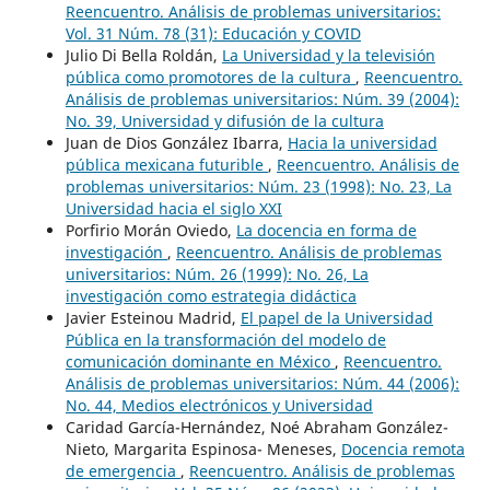
Reencuentro. Análisis de problemas universitarios:
Vol. 31 Núm. 78 (31): Educación y COVID
Julio Di Bella Roldán,
La Universidad y la televisión
pública como promotores de la cultura
,
Reencuentro.
Análisis de problemas universitarios: Núm. 39 (2004):
No. 39, Universidad y difusión de la cultura
Juan de Dios González Ibarra,
Hacia la universidad
pública mexicana futurible
,
Reencuentro. Análisis de
problemas universitarios: Núm. 23 (1998): No. 23, La
Universidad hacia el siglo XXI
Porfirio Morán Oviedo,
La docencia en forma de
investigación
,
Reencuentro. Análisis de problemas
universitarios: Núm. 26 (1999): No. 26, La
investigación como estrategia didáctica
Javier Esteinou Madrid,
El papel de la Universidad
Pública en la transformación del modelo de
comunicación dominante en México
,
Reencuentro.
Análisis de problemas universitarios: Núm. 44 (2006):
No. 44, Medios electrónicos y Universidad
Caridad García-Hernández, Noé Abraham González-
Nieto, Margarita Espinosa- Meneses,
Docencia remota
de emergencia
,
Reencuentro. Análisis de problemas