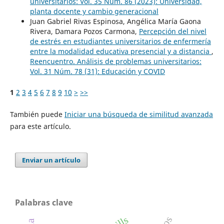
universitarios: Vol. 35 Núm. 86 (2023): Universidad,
planta docente y cambio generacional
Juan Gabriel Rivas Espinosa, Angélica María Gaona
Rivera, Damara Pozos Carmona,
Percepción del nivel
de estrés en estudiantes universitarios de enfermería
entre la modalidad educativa presencial y a distancia
,
Reencuentro. Análisis de problemas universitarios:
Vol. 31 Núm. 78 (31): Educación y COVID
1
2
3
4
5
6
7
8
9
10
>
>>
También puede
Iniciar una búsqueda de similitud avanzada
para este artículo.
Enviar un artículo
Palabras clave