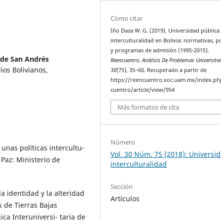
Cómo citar
Iño Daza W. G. (2019). Universidad pública
interculturalidad en Bolivia: normativas, pol
y programas de admisión (1995-2015).
de San Andrés
Reencuentro. Análisis De Problemas Universita
ios Bolivianos,
30
(75), 35–60. Recuperado a partir de
https://reencuentro.xoc.uam.mx/index.ph
cuentro/article/view/954
Más formatos de cita
Número
unas políticas intercultu-
Vol. 30 Núm. 75 (2018): Universi
a Paz: Ministerio de
interculturalidad
Sección
 la identidad y la alteridad
Artículos
s de Tierras Bajas
nica Interuniversi- taria de