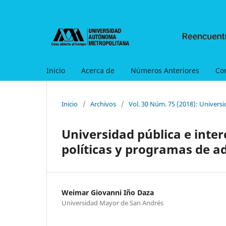
Inicio
Acerca de
Números Anteriores
Co
Inicio
/
Archivos
/
Vol. 30 Núm. 75 (2018): Universi
Universidad pública e inte
políticas y programas de a
Weimar Giovanni Iño Daza
Universidad Mayor de San Andrés