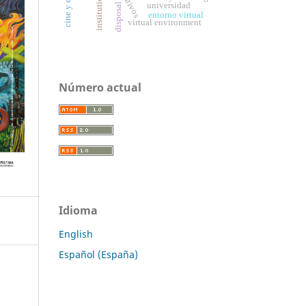
institutions
universidad
disposal
entorno virtual
virtual environment
Número actual
Idioma
English
Español (España)