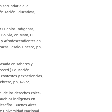
́n secundaria a la
́n Acción Educativas,
ra Pueblos Indígenas,
Bolivia, en Mato, D.
s y Afrodescendientes en
aracas: iesalc- unesco, pp.
 basada en saberes y
coord.) Educación
 contextos y experiencias.
ebrero, pp. 47-72.
al de los derechos colec-
 pueblos indígenas en
desafíos. Buenos Aires:
o: Universidad Nacional