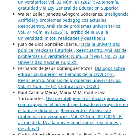
universitarios: Vol. 33 Núm. 81 (2021): Autonomía,
gratuidad y la Ley General de Educación Superior
Walter Beller, Janette Góngora Soberanes,
Inteligencia
Artificial y problemas pedagógicos actuales
,
Reencuentro. Análisis de problemas universitarios:
Vol. 37 Núm. 89 (2025): El arribo de la IA a la
universidad: mitos, realidades y desafíos II
Juan de Dios González Ibarra,
Hacia la universidad
pública mexicana futurible
,
Reencuentro. Análisis de
problemas universitarios: Núm. 23 (1998): No. 23, La
Universidad hacia el siglo XXI
Fernando de Jesús Domínguez Pozos,
Diálogos sobre
educación superior en tiempos de la COVID-19
,
Reencuentro. Análisis de problemas universitarios:
Vol. 31 Núm. 78 (31): Educación y COVID
Raúl Castillo-Meraz, María M.M. Contreras-
Turrubiartes,
Uso de inteligencia artificial generativa
como apoyo en el aprendizaje basado en proyectos en
estática y dinámica
,
Reencuentro. Análisis de
problemas universitarios: Vol. 37 Núm. 89 (2025): El
arribo de la IA a la universidad: mitos, realidades y
desafíos II
Carlos Alberto Barreras Beltrán, Emilia Castillo Ochoa,