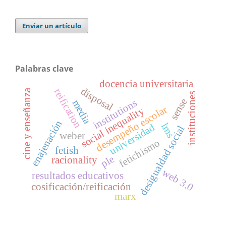
Enviar un artículo
Palabras clave
docencia universitaria
disposal
reification
cine y enseñanza
instituciones
sense
institutions
media
desempeño escolar
social inequality
enajenación
lms
universidad
desigualdad social
weber
fetichismo
fetish
ple
racionality
web 3.0
resultados educativos
cosificación/reificación
marx