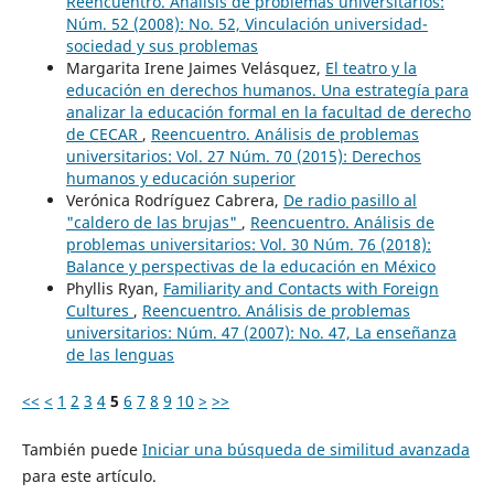
Reencuentro. Análisis de problemas universitarios:
Núm. 52 (2008): No. 52, Vinculación universidad-
sociedad y sus problemas
Margarita Irene Jaimes Velásquez,
El teatro y la
educación en derechos humanos. Una estrategía para
analizar la educación formal en la facultad de derecho
de CECAR
,
Reencuentro. Análisis de problemas
universitarios: Vol. 27 Núm. 70 (2015): Derechos
humanos y educación superior
Verónica Rodríguez Cabrera,
De radio pasillo al
"caldero de las brujas"
,
Reencuentro. Análisis de
problemas universitarios: Vol. 30 Núm. 76 (2018):
Balance y perspectivas de la educación en México
Phyllis Ryan,
Familiarity and Contacts with Foreign
Cultures
,
Reencuentro. Análisis de problemas
universitarios: Núm. 47 (2007): No. 47, La enseñanza
de las lenguas
<<
<
1
2
3
4
5
6
7
8
9
10
>
>>
También puede
Iniciar una búsqueda de similitud avanzada
para este artículo.