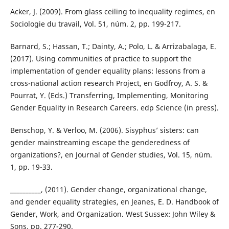
Acker, J. (2009). From glass ceiling to inequality regimes, en
Sociologie du travail, Vol. 51, núm. 2, pp. 199-217.
Barnard, S.; Hassan, T.; Dainty, A.; Polo, L. & Arrizabalaga, E.
(2017). Using communities of practice to support the
implementation of gender equality plans: lessons from a
cross-national action research Project, en Godfroy, A. S. &
Pourrat, Y. (Eds.) Transferring, Implementing, Monitoring
Gender Equality in Research Careers. edp Science (in press).
Benschop, Y. & Verloo, M. (2006). Sisyphus’ sisters: can
gender mainstreaming escape the genderedness of
organizations?, en Journal of Gender studies, Vol. 15, núm.
1, pp. 19-33.
__________, (2011). Gender change, organizational change,
and gender equality strategies, en Jeanes, E. D. Handbook of
Gender, Work, and Organization. West Sussex: John Wiley &
Sons, pp. 277-290.