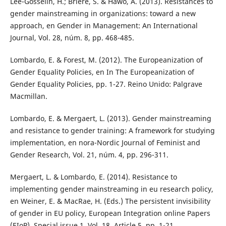
Lee-Gosselin, H.; Briere, S. & Hawo, A. (2013). Resistances to
gender mainstreaming in organizations: toward a new
approach, en Gender in Management: An International
Journal, Vol. 28, núm. 8, pp. 468-485.
Lombardo, E. & Forest, M. (2012). The Europeanization of
Gender Equality Policies, en In The Europeanization of
Gender Equality Policies, pp. 1-27. Reino Unido: Palgrave
Macmillan.
Lombardo, E. & Mergaert, L. (2013). Gender mainstreaming
and resistance to gender training: A framework for studying
implementation, en nora-Nordic Journal of Feminist and
Gender Research, Vol. 21, núm. 4, pp. 296-311.
Mergaert, L. & Lombardo, E. (2014). Resistance to
implementing gender mainstreaming in eu research policy,
en Weiner, E. & MacRae, H. (Eds.) The persistent invisibility
of gender in EU policy, European Integration online Papers
(EIoP), Special issue 1, Vol. 18, Article 5, pp. 1-21.