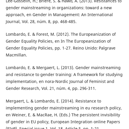
Lee-Gosselin, H.; Briere, S. & Hawo, A. (2013). Resistances to
gender mainstreaming in organizations: toward a new
approach, en Gender in Management: An International
Journal, Vol. 28, núm. 8, pp. 468-485.
Lombardo, E. & Forest, M. (2012). The Europeanization of
Gender Equality Policies, en In The Europeanization of
Gender Equality Policies, pp. 1-27. Reino Unido: Palgrave
Macmillan.
Lombardo, E. & Mergaert, L. (2013). Gender mainstreaming
and resistance to gender training: A framework for studying
implementation, en nora-Nordic Journal of Feminist and
Gender Research, Vol. 21, núm. 4, pp. 296-311.
Mergaert, L. & Lombardo, E. (2014). Resistance to
implementing gender mainstreaming in eu research policy,
en Weiner, E. & MacRae, H. (Eds.) The persistent invisibility
of gender in EU policy, European Integration online Papers
(EIoP), Special issue 1, Vol. 18, Article 5, pp. 1-21.