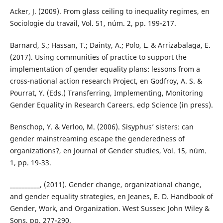
Acker, J. (2009). From glass ceiling to inequality regimes, en
Sociologie du travail, Vol. 51, núm. 2, pp. 199-217.
Barnard, S.; Hassan, T.; Dainty, A.; Polo, L. & Arrizabalaga, E.
(2017). Using communities of practice to support the
implementation of gender equality plans: lessons from a
cross-national action research Project, en Godfroy, A. S. &
Pourrat, Y. (Eds.) Transferring, Implementing, Monitoring
Gender Equality in Research Careers. edp Science (in press).
Benschop, Y. & Verloo, M. (2006). Sisyphus’ sisters: can
gender mainstreaming escape the genderedness of
organizations?, en Journal of Gender studies, Vol. 15, núm.
1, pp. 19-33.
__________, (2011). Gender change, organizational change,
and gender equality strategies, en Jeanes, E. D. Handbook of
Gender, Work, and Organization. West Sussex: John Wiley &
Sons, pp. 277-290.