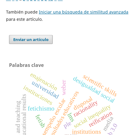
También puede
Iniciar una búsqueda de similitud avanzada
para este artículo.
Enviar un artículo
Palabras clave
enajenación
scientific skills
desigualdad social
universidad
weber
instituciones
resultados educativos
educational results
disposal
desempeño escolar
racionality
film and teaching
social inequality
fetichismo
reification
lms
fetish
media
ple
web 3.0
institutions