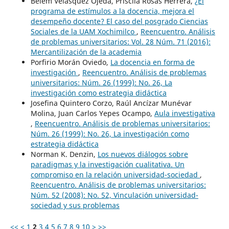
Belem Velásquez Ojeda, Priscila Rosas Herrera,
¿El
programa de estímulos a la docencia, mejora el
desempeño docente? El caso del posgrado Ciencias
Sociales de la UAM Xochimilco
,
Reencuentro. Análisis
de problemas universitarios: Vol. 28 Núm. 71 (2016):
Mercantilización de la academia
Porfirio Morán Oviedo,
La docencia en forma de
investigación
,
Reencuentro. Análisis de problemas
universitarios: Núm. 26 (1999): No. 26, La
investigación como estrategia didáctica
Josefina Quintero Corzo, Raúl Ancízar Munévar
Molina, Juan Carlos Yepes Ocampo,
Aula investigativa
,
Reencuentro. Análisis de problemas universitarios:
Núm. 26 (1999): No. 26, La investigación como
estrategia didáctica
Norman K. Denzin,
Los nuevos diálogos sobre
paradigmas y la investigación cualitativa. Un
compromiso en la relación universidad-sociedad
,
Reencuentro. Análisis de problemas universitarios:
Núm. 52 (2008): No. 52, Vinculación universidad-
sociedad y sus problemas
<<
<
1
2
3
4
5
6
7
8
9
10
>
>>