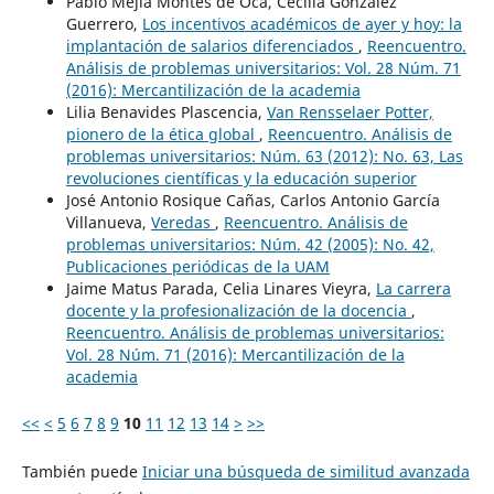
Pablo Mejia Montes de Oca, Cecilia González
Guerrero,
Los incentivos académicos de ayer y hoy: la
implantación de salarios diferenciados
,
Reencuentro.
Análisis de problemas universitarios: Vol. 28 Núm. 71
(2016): Mercantilización de la academia
Lilia Benavides Plascencia,
Van Rensselaer Potter,
pionero de la ética global
,
Reencuentro. Análisis de
problemas universitarios: Núm. 63 (2012): No. 63, Las
revoluciones científicas y la educación superior
José Antonio Rosique Cañas, Carlos Antonio García
Villanueva,
Veredas
,
Reencuentro. Análisis de
problemas universitarios: Núm. 42 (2005): No. 42,
Publicaciones periódicas de la UAM
Jaime Matus Parada, Celia Linares Vieyra,
La carrera
docente y la profesionalización de la docencia
,
Reencuentro. Análisis de problemas universitarios:
Vol. 28 Núm. 71 (2016): Mercantilización de la
academia
<<
<
5
6
7
8
9
10
11
12
13
14
>
>>
También puede
Iniciar una búsqueda de similitud avanzada