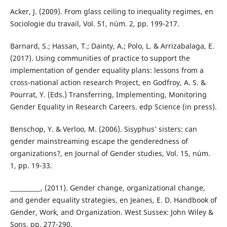
Acker, J. (2009). From glass ceiling to inequality regimes, en
Sociologie du travail, Vol. 51, núm. 2, pp. 199-217.
Barnard, S.; Hassan, T.; Dainty, A.; Polo, L. & Arrizabalaga, E.
(2017). Using communities of practice to support the
implementation of gender equality plans: lessons from a
cross-national action research Project, en Godfroy, A. S. &
Pourrat, Y. (Eds.) Transferring, Implementing, Monitoring
Gender Equality in Research Careers. edp Science (in press).
Benschop, Y. & Verloo, M. (2006). Sisyphus’ sisters: can
gender mainstreaming escape the genderedness of
organizations?, en Journal of Gender studies, Vol. 15, núm.
1, pp. 19-33.
__________, (2011). Gender change, organizational change,
and gender equality strategies, en Jeanes, E. D. Handbook of
Gender, Work, and Organization. West Sussex: John Wiley &
Sons, pp. 277-290.