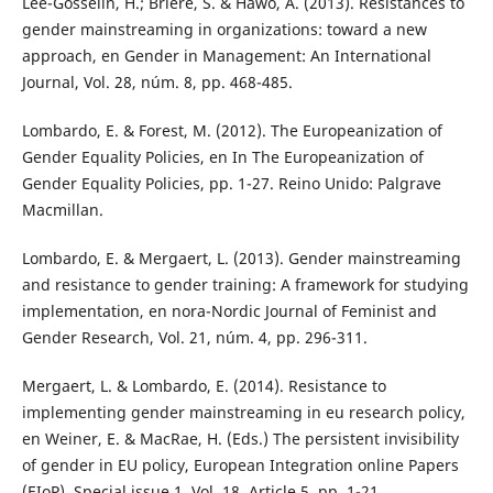
Lee-Gosselin, H.; Briere, S. & Hawo, A. (2013). Resistances to
gender mainstreaming in organizations: toward a new
approach, en Gender in Management: An International
Journal, Vol. 28, núm. 8, pp. 468-485.
Lombardo, E. & Forest, M. (2012). The Europeanization of
Gender Equality Policies, en In The Europeanization of
Gender Equality Policies, pp. 1-27. Reino Unido: Palgrave
Macmillan.
Lombardo, E. & Mergaert, L. (2013). Gender mainstreaming
and resistance to gender training: A framework for studying
implementation, en nora-Nordic Journal of Feminist and
Gender Research, Vol. 21, núm. 4, pp. 296-311.
Mergaert, L. & Lombardo, E. (2014). Resistance to
implementing gender mainstreaming in eu research policy,
en Weiner, E. & MacRae, H. (Eds.) The persistent invisibility
of gender in EU policy, European Integration online Papers
(EIoP), Special issue 1, Vol. 18, Article 5, pp. 1-21.