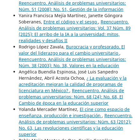
Reencuentro. Análisis de problemas universitarios:
Núm. 51 (2008): No. 51, Gestión de la información
Yanira Francisca Mejía Martínez, Janette Góngora
Soberanes,
Entre el código y el sesgo
,
Reencuentro.
Análisis de problemas universitarios: Vol. 37 Núm. 89
(2025): El arribo de la IA a la universidad: mitos,
realidades y desafíos II
Rodrigo López Zavala,
Burocracia y profesorado. El
valor del liderazgo para el cambio universitario
,
Reencuentro. Análisis de problemas universitarios:
Núm. 38 (2003): No. 38, Valores en la educación
Angélica Buendía Espinosa, José Luis Sanpedro
Hernández, Abril Acosta Ochoa,
¿ La evaluación y la
acreditación mejoran la calidad de programas de
licenciatura en México?
,
Reencuentro. Análisis de
problemas universitarios: Núm. 68 (24): No. 68, El
Cambio de época en la educación superior
Yolanda Mercader Martínez,
El cine como espacio de
enseñanza, producción e investigación
,
Reencuentro.
Análisis de problemas universitarios: Núm. 63 (2012):
No. 63, Las revoluciones científicas y la educación
superior