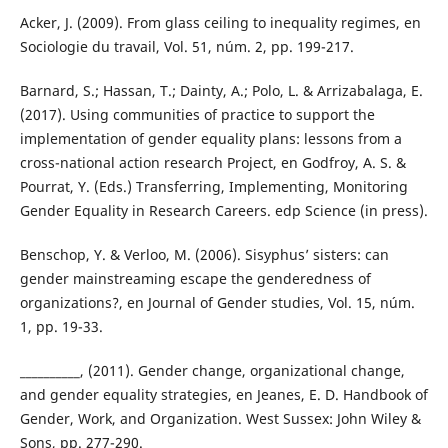
Acker, J. (2009). From glass ceiling to inequality regimes, en
Sociologie du travail, Vol. 51, núm. 2, pp. 199-217.
Barnard, S.; Hassan, T.; Dainty, A.; Polo, L. & Arrizabalaga, E.
(2017). Using communities of practice to support the
implementation of gender equality plans: lessons from a
cross-national action research Project, en Godfroy, A. S. &
Pourrat, Y. (Eds.) Transferring, Implementing, Monitoring
Gender Equality in Research Careers. edp Science (in press).
Benschop, Y. & Verloo, M. (2006). Sisyphus’ sisters: can
gender mainstreaming escape the genderedness of
organizations?, en Journal of Gender studies, Vol. 15, núm.
1, pp. 19-33.
__________, (2011). Gender change, organizational change,
and gender equality strategies, en Jeanes, E. D. Handbook of
Gender, Work, and Organization. West Sussex: John Wiley &
Sons, pp. 277-290.