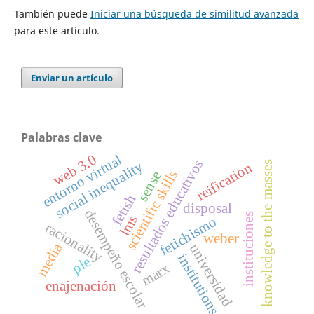
También puede
Iniciar una búsqueda de similitud avanzada
para este artículo.
Enviar un artículo
Palabras clave
web 3.0
entorno virtual
resultados educativos
social inequality
knowledge to the masses
reification
scientific skills
sense
fetish
disposal
desempeño escolar
instituciones
lms
fetichismo
racionality
weber
media
universidad
institutions
ple
marx
enajenación