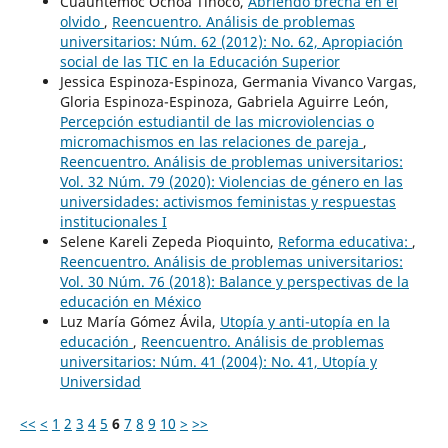
Cuauhtémoc Ochoa Tinoco,
Abriendo brecha en el
olvido
,
Reencuentro. Análisis de problemas
universitarios: Núm. 62 (2012): No. 62, Apropiación
social de las TIC en la Educación Superior
Jessica Espinoza-Espinoza, Germania Vivanco Vargas,
Gloria Espinoza-Espinoza, Gabriela Aguirre León,
Percepción estudiantil de las microviolencias o
micromachismos en las relaciones de pareja
,
Reencuentro. Análisis de problemas universitarios:
Vol. 32 Núm. 79 (2020): Violencias de género en las
universidades: activismos feministas y respuestas
institucionales I
Selene Kareli Zepeda Pioquinto,
Reforma educativa:
,
Reencuentro. Análisis de problemas universitarios:
Vol. 30 Núm. 76 (2018): Balance y perspectivas de la
educación en México
Luz María Gómez Ávila,
Utopía y anti-utopía en la
educación
,
Reencuentro. Análisis de problemas
universitarios: Núm. 41 (2004): No. 41, Utopía y
Universidad
<<
<
1
2
3
4
5
6
7
8
9
10
>
>>