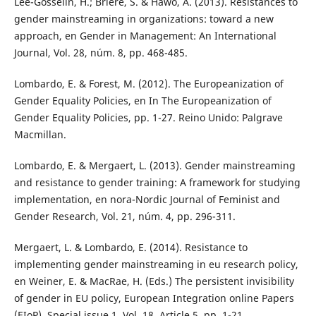
Lee-Gosselin, H.; Briere, S. & Hawo, A. (2013). Resistances to
gender mainstreaming in organizations: toward a new
approach, en Gender in Management: An International
Journal, Vol. 28, núm. 8, pp. 468-485.
Lombardo, E. & Forest, M. (2012). The Europeanization of
Gender Equality Policies, en In The Europeanization of
Gender Equality Policies, pp. 1-27. Reino Unido: Palgrave
Macmillan.
Lombardo, E. & Mergaert, L. (2013). Gender mainstreaming
and resistance to gender training: A framework for studying
implementation, en nora-Nordic Journal of Feminist and
Gender Research, Vol. 21, núm. 4, pp. 296-311.
Mergaert, L. & Lombardo, E. (2014). Resistance to
implementing gender mainstreaming in eu research policy,
en Weiner, E. & MacRae, H. (Eds.) The persistent invisibility
of gender in EU policy, European Integration online Papers
(EIoP), Special issue 1, Vol. 18, Article 5, pp. 1-21.