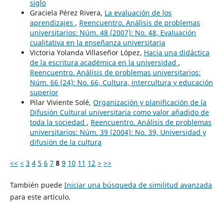
siglo
Graciela Pérez Rivera,
La evaluación de los
aprendizajes
,
Reencuentro. Análisis de problemas
universitarios: Núm. 48 (2007): No. 48, Evaluación
cualitativa en la enseñanza universitaria
Victoria Yolanda Villaseñor López,
Hacia una didáctica
de la escritura académica en la universidad
,
Reencuentro. Análisis de problemas universitarios:
Núm. 66 (24): No. 66, Cultura, intercultura y educación
superior
Pilar Viviente Solé,
Organización y planificación de la
Difusión Cultural universitaria como valor añadido de
toda la sociedad
,
Reencuentro. Análisis de problemas
universitarios: Núm. 39 (2004): No. 39, Universidad y
difusión de la cultura
<<
<
3
4
5
6
7
8
9
10
11
12
>
>>
También puede
Iniciar una búsqueda de similitud avanzada
para este artículo.