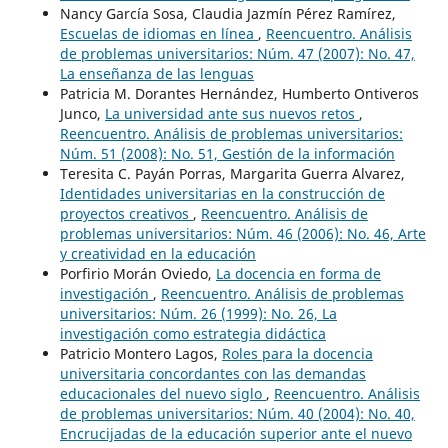
Nancy García Sosa, Claudia Jazmín Pérez Ramírez,
Escuelas de idiomas en línea
,
Reencuentro. Análisis
de problemas universitarios: Núm. 47 (2007): No. 47,
La enseñanza de las lenguas
Patricia M. Dorantes Hernández, Humberto Ontiveros
Junco,
La universidad ante sus nuevos retos
,
Reencuentro. Análisis de problemas universitarios:
Núm. 51 (2008): No. 51, Gestión de la información
Teresita C. Payán Porras, Margarita Guerra Alvarez,
Identidades universitarias en la construcción de
proyectos creativos
,
Reencuentro. Análisis de
problemas universitarios: Núm. 46 (2006): No. 46, Arte
y creatividad en la educación
Porfirio Morán Oviedo,
La docencia en forma de
investigación
,
Reencuentro. Análisis de problemas
universitarios: Núm. 26 (1999): No. 26, La
investigación como estrategia didáctica
Patricio Montero Lagos,
Roles para la docencia
universitaria concordantes con las demandas
educacionales del nuevo siglo
,
Reencuentro. Análisis
de problemas universitarios: Núm. 40 (2004): No. 40,
Encrucijadas de la educación superior ante el nuevo