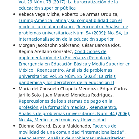
Vol. 29 Núm. 73 (2017): La burocratización de la
educación superior pública
Rebeca Vega Miche, Roberto De Armas Urquiza,
Tuning-América Latina y su compatibilidad con el
modelo curricular cubano
,
Reencuentro. Análisis de
problemas universitarios: Núm. 54 (2009): No. 54, La
internacionalización de la educación superior
Morgan Jacobsohn Solórzano, César Barona Ríos,
Regina Arellano González,
Condiciones de
implementación de la Enseñanza Remota de
Emergencia en Educación Básica y Media Superior en
México
,
Reencuentro. Análisis de problemas
universitarios: Vol. 35 Núm. 85 (2023): La crisis
pandémica y los derroteros de la educación II
María del Consuelo Chapela Mendoza, Edgar Carlos
Jarillo Soto, Juan Manuel Mendoza Rodríguez,
Repercusiones de los sistemas de pago en la
profesión y la formación médica
,
Reencuentro.
Análisis de problemas universitarios: Núm. 44 (2006):
No. 44, Medios electrónicos y Universidad
Etienne Gérard, Estela Maldonado,
Factores de
movilidad de una comunidad “internacionalizada”
,
Reencuentro. Análisis de problemas universitarios: