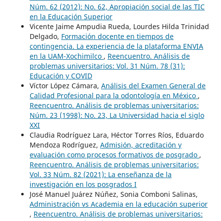
Núm. 62 (2012): No. 62, Apropiación social de las TIC
en la Educación Superior
Vicente Jaime Ampudia Rueda, Lourdes Hilda Trinidad
Delgado,
Formación docente en tiempos de
contingencia. La experiencia de la plataforma ENVIA
en la UAM-Xochimilco
,
Reencuentro. Análisis de
problemas universitarios: Vol. 31 Núm. 78 (31):
Educación y COVID
Víctor López Cámara,
Análisis del Examen General de
Calidad Profesional para la odontología en México
,
Reencuentro. Análisis de problemas universitarios:
Núm. 23 (1998): No. 23, La Universidad hacia el siglo
XXI
Claudia Rodríguez Lara, Héctor Torres Ríos, Eduardo
Mendoza Rodríguez,
Admisión, acreditación y
evaluación como procesos formativos de posgrado
,
Reencuentro. Análisis de problemas universitarios:
Vol. 33 Núm. 82 (2021): La enseñanza de la
investigación en los posgrados I
José Manuel Juárez Núñez, Sonia Comboni Salinas,
Administración vs Academia en la educación superior
,
Reencuentro. Análisis de problemas universitarios: