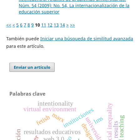
Núm. 54 (2009): No. 54, La internacionalización de la
educación superior
<<
<
5
6
7
8
9
10
11
12
13
14
>
>>
También puede
Iniciar una búsqueda de similitud avanzada
para este artículo.
Enviar un artículo
Palabras clave
intentionality
social inequality
virtual environment
instituciones
marx
fetish
lms
film and teaching
universidad
resultados educativos
web 3.0