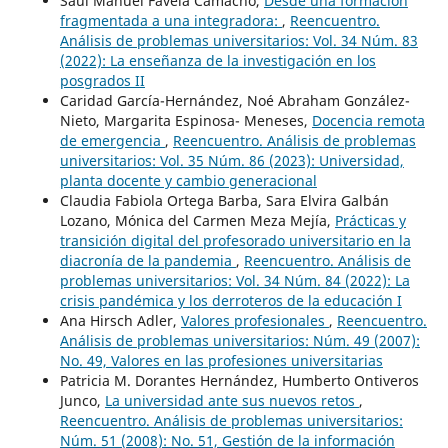
Saúl Manuel Favela Camacho,
Desde una formación
fragmentada a una integradora:
,
Reencuentro.
Análisis de problemas universitarios: Vol. 34 Núm. 83
(2022): La enseñanza de la investigación en los
posgrados II
Caridad García-Hernández, Noé Abraham González-
Nieto, Margarita Espinosa- Meneses,
Docencia remota
de emergencia
,
Reencuentro. Análisis de problemas
universitarios: Vol. 35 Núm. 86 (2023): Universidad,
planta docente y cambio generacional
Claudia Fabiola Ortega Barba, Sara Elvira Galbán
Lozano, Mónica del Carmen Meza Mejía,
Prácticas y
transición digital del profesorado universitario en la
diacronía de la pandemia
,
Reencuentro. Análisis de
problemas universitarios: Vol. 34 Núm. 84 (2022): La
crisis pandémica y los derroteros de la educación I
Ana Hirsch Adler,
Valores profesionales
,
Reencuentro.
Análisis de problemas universitarios: Núm. 49 (2007):
No. 49, Valores en las profesiones universitarias
Patricia M. Dorantes Hernández, Humberto Ontiveros
Junco,
La universidad ante sus nuevos retos
,
Reencuentro. Análisis de problemas universitarios:
Núm. 51 (2008): No. 51, Gestión de la información