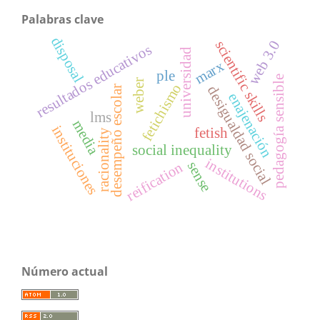
Palabras clave
disposal
scientific skills
web 3.0
resultados educativos
universidad
marx
ple
pedagogía sensible
weber
fetichismo
desigualdad social
desempeño escolar
enajenación
lms
media
instituciones
fetish
racionality
social inequality
institutions
sense
reification
Número actual