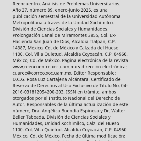
Reencuentro. Análisis de Problemas Universitarios.
Año 37, número 89, enero-junio 2025, es una
publicación semestral de la Universidad Autónoma
Metropolitana a través de la Unidad Xochimilco,
División de Ciencias Sociales y Humanidades.
Prolongación Canal de Miramontes 3855, Col. Ex-
Hacienda San Juan de Dios, Alcaldía Tlalpan, C.P.
14387, México, Cd. de México y Calzada del Hueso
1100, Col. Villa Quietud, Alcaldía Coyoacán, C.P. 04960,
México, Cd. de México. Página electrónica de la revista
www.reencuentro.xoc.uam.mx y dirección electrónica:
cuaree@correo.xoc.uam.mx. Editor Responsable:
D.C.G. Rosa Luz Cartajena Alcántara. Certificado de
Reserva de Derechos al Uso Exclusivo de Título No. 04-
2016-031812054200-203, ISSN en trámite, ambos
otorgados por el Instituto Nacional del Derecho de
Autor. Responsables de la última actualización de este
número, Dra. Angélica Buendía Espinosa y Dr. Walter
Beller Taboada, División de Ciencias Sociales y
Humanidades, Unidad Xochimilco, Calz. del Hueso
1100, Col. Villa Quietud, Alcaldía Coyoacán, C.P. 04960
México, Cd. de México. Fecha de última modificación: