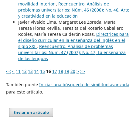
movilidad interior
,
Reencuentro. Análisis de
problemas universitarios: Núm. 46 (2006): No. 46, Arte
y creatividad en la educación
Javier Vivaldo Lima, Margaret Lee Zoreda, María
Teresa Flores Revilla, Teresita del Rosario Caballero
Robles, María Teresa Calderón Rosas,
Directrices para
el diseño curricular en la enseñanza del inglés en el
siglo XXI
,
Reencuentro. Análisis de problemas
universitarios: Núm. 47 (2007): No. 47, La enseñanza
de las lenguas
<<
<
11
12
13
14
15
16
17
18
19
20
>
>>
También puede
Iniciar una búsqueda de similitud avanzada
para este artículo.
Enviar un artículo