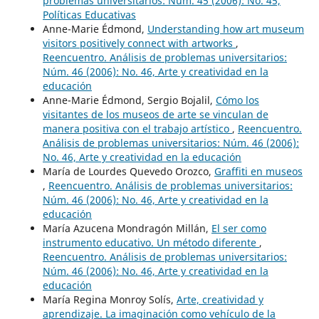
problemas universitarios: Núm. 45 (2006): No. 45,
Políticas Educativas
Anne-Marie Édmond,
Understanding how art museum
visitors positively connect with artworks
,
Reencuentro. Análisis de problemas universitarios:
Núm. 46 (2006): No. 46, Arte y creatividad en la
educación
Anne-Marie Édmond, Sergio Bojalil,
Cómo los
visitantes de los museos de arte se vinculan de
manera positiva con el trabajo artístico
,
Reencuentro.
Análisis de problemas universitarios: Núm. 46 (2006):
No. 46, Arte y creatividad en la educación
María de Lourdes Quevedo Orozco,
Graffiti en museos
,
Reencuentro. Análisis de problemas universitarios:
Núm. 46 (2006): No. 46, Arte y creatividad en la
educación
María Azucena Mondragón Millán,
El ser como
instrumento educativo. Un método diferente
,
Reencuentro. Análisis de problemas universitarios:
Núm. 46 (2006): No. 46, Arte y creatividad en la
educación
María Regina Monroy Solís,
Arte, creatividad y
aprendizaje. La imaginación como vehículo de la