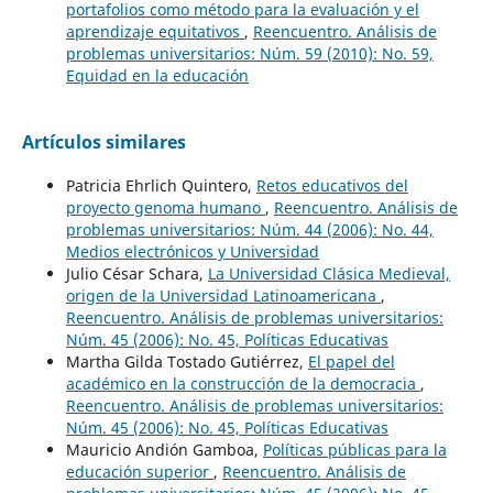
portafolios como método para la evaluación y el
aprendizaje equitativos
,
Reencuentro. Análisis de
problemas universitarios: Núm. 59 (2010): No. 59,
Equidad en la educación
Artículos similares
Patricia Ehrlich Quintero,
Retos educativos del
proyecto genoma humano
,
Reencuentro. Análisis de
problemas universitarios: Núm. 44 (2006): No. 44,
Medios electrónicos y Universidad
Julio César Schara,
La Universidad Clásica Medieval,
origen de la Universidad Latinoamericana
,
Reencuentro. Análisis de problemas universitarios:
Núm. 45 (2006): No. 45, Políticas Educativas
Martha Gilda Tostado Gutiérrez,
El papel del
académico en la construcción de la democracia
,
Reencuentro. Análisis de problemas universitarios:
Núm. 45 (2006): No. 45, Políticas Educativas
Mauricio Andión Gamboa,
Políticas públicas para la
educación superior
,
Reencuentro. Análisis de