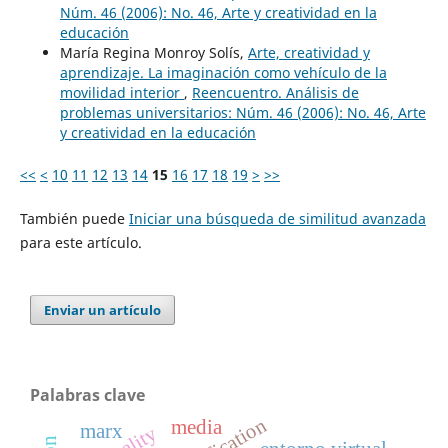
Núm. 46 (2006): No. 46, Arte y creatividad en la
educación
María Regina Monroy Solís,
Arte, creatividad y
aprendizaje. La imaginación como vehículo de la
movilidad interior
,
Reencuentro. Análisis de
problemas universitarios: Núm. 46 (2006): No. 46, Arte
y creatividad en la educación
<<
<
10
11
12
13
14
15
16
17
18
19
>
>>
También puede
Iniciar una búsqueda de similitud avanzada
para este artículo.
Enviar un artículo
Palabras clave
reification
media
marx