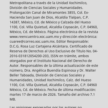
Metropolitana a través de la Unidad Xochimilco,
División de Ciencias Sociales y Humanidades.
Prolongación Canal de Miramontes 3855, Col. Ex-
Hacienda San Juan de Dios, Alcaldía Tlalpan, C.P.
14387, México, Cd. de México y Calzada del Hueso
1100, Col. Villa Quietud, Alcaldía Coyoacán, C.P. 04960,
México, Cd. de México. Página electrónica de la revista
www.reencuentro.xoc.uam.mx y dirección electrónica:
cuaree@correo.xoc.uam.mx. Editor Responsable:
D.C.G. Rosa Luz Cartajena Alcántara. Certificado de
Reserva de Derechos al Uso Exclusivo de Título No. 04-
2016-031812054200-203, ISSN en trámite, ambos
otorgados por el Instituto Nacional del Derecho de
Autor. Responsables de la última actualización de este
número, Dra. Angélica Buendía Espinosa y Dr. Walter
Beller Taboada, División de Ciencias Sociales y
Humanidades, Unidad Xochimilco, Calz. del Hueso
1100, Col. Villa Quietud, Alcaldía Coyoacán, C.P. 04960
México, Cd. de México. Fecha de última modificación:
martes 17 de marzo de 2026. Tamaño del archivo 7.1
MB.
Las opiniones expresadas por los autores no