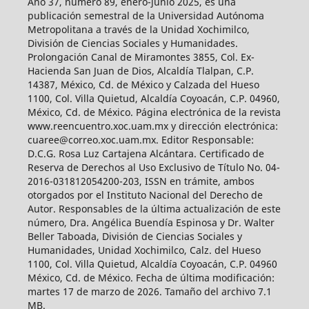
Año 37, número 89, enero-junio 2025, es una
publicación semestral de la Universidad Autónoma
Metropolitana a través de la Unidad Xochimilco,
División de Ciencias Sociales y Humanidades.
Prolongación Canal de Miramontes 3855, Col. Ex-
Hacienda San Juan de Dios, Alcaldía Tlalpan, C.P.
14387, México, Cd. de México y Calzada del Hueso
1100, Col. Villa Quietud, Alcaldía Coyoacán, C.P. 04960,
México, Cd. de México. Página electrónica de la revista
www.reencuentro.xoc.uam.mx y dirección electrónica:
cuaree@correo.xoc.uam.mx. Editor Responsable:
D.C.G. Rosa Luz Cartajena Alcántara. Certificado de
Reserva de Derechos al Uso Exclusivo de Título No. 04-
2016-031812054200-203, ISSN en trámite, ambos
otorgados por el Instituto Nacional del Derecho de
Autor. Responsables de la última actualización de este
número, Dra. Angélica Buendía Espinosa y Dr. Walter
Beller Taboada, División de Ciencias Sociales y
Humanidades, Unidad Xochimilco, Calz. del Hueso
1100, Col. Villa Quietud, Alcaldía Coyoacán, C.P. 04960
México, Cd. de México. Fecha de última modificación:
martes 17 de marzo de 2026. Tamaño del archivo 7.1
MB.