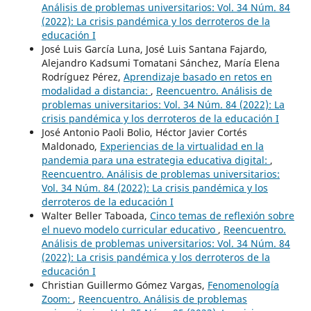
Análisis de problemas universitarios: Vol. 34 Núm. 84
(2022): La crisis pandémica y los derroteros de la
educación I
José Luis García Luna, José Luis Santana Fajardo,
Alejandro Kadsumi Tomatani Sánchez, María Elena
Rodríguez Pérez,
Aprendizaje basado en retos en
modalidad a distancia:
,
Reencuentro. Análisis de
problemas universitarios: Vol. 34 Núm. 84 (2022): La
crisis pandémica y los derroteros de la educación I
José Antonio Paoli Bolio, Héctor Javier Cortés
Maldonado,
Experiencias de la virtualidad en la
pandemia para una estrategia educativa digital:
,
Reencuentro. Análisis de problemas universitarios:
Vol. 34 Núm. 84 (2022): La crisis pandémica y los
derroteros de la educación I
Walter Beller Taboada,
Cinco temas de reflexión sobre
el nuevo modelo curricular educativo
,
Reencuentro.
Análisis de problemas universitarios: Vol. 34 Núm. 84
(2022): La crisis pandémica y los derroteros de la
educación I
Christian Guillermo Gómez Vargas,
Fenomenología
Zoom:
,
Reencuentro. Análisis de problemas