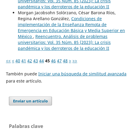
universitarios: Vol. 35 Núm. 85 (2023): La crisis
pandémica y los derroteros de la educación II
Morgan Jacobsohn Solórzano, César Barona Ríos,
Regina Arellano González,
Condiciones de
implementación de la Enseñanza Remota de
Emergencia en Educación Básica y Media Superior en
México
,
Reencuentro. Análisis de problemas
universitarios: Vol. 35 Núm. 85 (2023): La crisis
pandémica y los derroteros de la educación II
<<
<
40
41
42
43
44
45
46
47
48
>
>>
También puede
Iniciar una búsqueda de similitud avanzada
para este artículo.
Enviar un artículo
Palabras clave