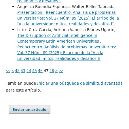
realidades y desafíos I
Angélica Buendía Espinosa, Walter Beller Taboada,
Presentación
,
Reencuentro. Análisis de problemas
universitarios: Vol. 37 Núm. 89 (2025): El arribo de la
IA a la universidad: mitos, realidades y desafíos II
Lirios Cruz García, Adriana Vanessa Blanes Ugarte,
The Disruption of Artificial Intelligence in
Contemporary Latin American Universities
,
Reencuentro. Análisis de problemas universitarios:
Vol. 37 Núm. 89 (2025): El arribo de la IA a la
universidad: mitos, realidades y desafíos II
<<
<
42
43
44
45
46
47
48
>
>>
También puede
Iniciar una búsqueda de similitud avanzada
para este artículo.
Enviar un artículo