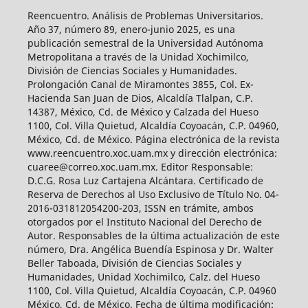
Reencuentro. Análisis de Problemas Universitarios.
Año 37, número 89, enero-junio 2025, es una
publicación semestral de la Universidad Autónoma
Metropolitana a través de la Unidad Xochimilco,
División de Ciencias Sociales y Humanidades.
Prolongación Canal de Miramontes 3855, Col. Ex-
Hacienda San Juan de Dios, Alcaldía Tlalpan, C.P.
14387, México, Cd. de México y Calzada del Hueso
1100, Col. Villa Quietud, Alcaldía Coyoacán, C.P. 04960,
México, Cd. de México. Página electrónica de la revista
www.reencuentro.xoc.uam.mx y dirección electrónica:
cuaree@correo.xoc.uam.mx. Editor Responsable:
D.C.G. Rosa Luz Cartajena Alcántara. Certificado de
Reserva de Derechos al Uso Exclusivo de Título No. 04-
2016-031812054200-203, ISSN en trámite, ambos
otorgados por el Instituto Nacional del Derecho de
Autor. Responsables de la última actualización de este
número, Dra. Angélica Buendía Espinosa y Dr. Walter
Beller Taboada, División de Ciencias Sociales y
Humanidades, Unidad Xochimilco, Calz. del Hueso
1100, Col. Villa Quietud, Alcaldía Coyoacán, C.P. 04960
México, Cd. de México. Fecha de última modificación: