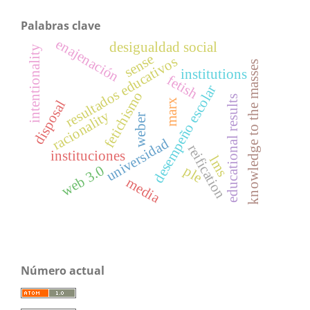
Palabras clave
enajenación
desigualdad social
intentionality
sense
resultados educativos
knowledge to the masses
institutions
fetish
desempeño escolar
fetichismo
educational results
marx
disposal
racionality
weber
universidad
reification
instituciones
lms
web 3.0
ple
media
Número actual