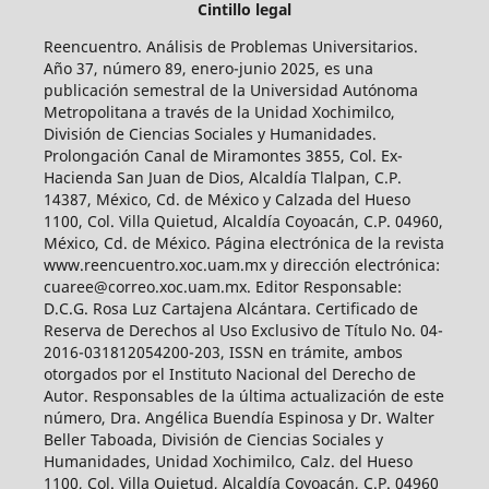
Cintillo legal
Reencuentro. Análisis de Problemas Universitarios.
Año 37, número 89, enero-junio 2025, es una
publicación semestral de la Universidad Autónoma
Metropolitana a través de la Unidad Xochimilco,
División de Ciencias Sociales y Humanidades.
Prolongación Canal de Miramontes 3855, Col. Ex-
Hacienda San Juan de Dios, Alcaldía Tlalpan, C.P.
14387, México, Cd. de México y Calzada del Hueso
1100, Col. Villa Quietud, Alcaldía Coyoacán, C.P. 04960,
México, Cd. de México. Página electrónica de la revista
www.reencuentro.xoc.uam.mx y dirección electrónica:
cuaree@correo.xoc.uam.mx. Editor Responsable:
D.C.G. Rosa Luz Cartajena Alcántara. Certificado de
Reserva de Derechos al Uso Exclusivo de Título No. 04-
2016-031812054200-203, ISSN en trámite, ambos
otorgados por el Instituto Nacional del Derecho de
Autor. Responsables de la última actualización de este
número, Dra. Angélica Buendía Espinosa y Dr. Walter
Beller Taboada, División de Ciencias Sociales y
Humanidades, Unidad Xochimilco, Calz. del Hueso
1100, Col. Villa Quietud, Alcaldía Coyoacán, C.P. 04960