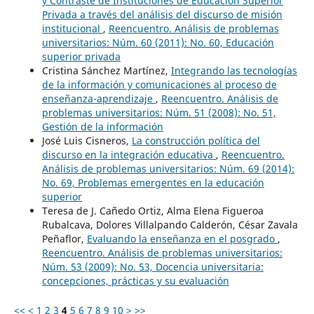
y Contraste de Instituciones de Educación Superior
Privada a través del análisis del discurso de misión
institucional
,
Reencuentro. Análisis de problemas
universitarios: Núm. 60 (2011): No. 60, Educación
superior privada
Cristina Sánchez Martínez,
Integrando las tecnologías
de la información y comunicaciones al proceso de
enseñanza-aprendizaje
,
Reencuentro. Análisis de
problemas universitarios: Núm. 51 (2008): No. 51,
Gestión de la información
José Luis Cisneros,
La construcción política del
discurso en la integración educativa
,
Reencuentro.
Análisis de problemas universitarios: Núm. 69 (2014):
No. 69, Problemas emergentes en la educación
superior
Teresa de J. Cañedo Ortiz, Alma Elena Figueroa
Rubalcava, Dolores Villalpando Calderón, César Zavala
Peñaflor,
Evaluando la enseñanza en el posgrado
,
Reencuentro. Análisis de problemas universitarios:
Núm. 53 (2009): No. 53, Docencia universitaria:
concepciones, prácticas y su evaluación
<<
<
1
2
3
4
5
6
7
8
9
10
>
>>