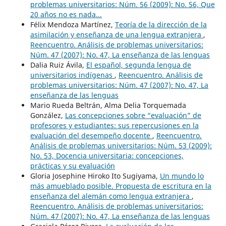
problemas universitarios: Núm. 56 (2009): No. 56, Que
20 años no es nada...
Félix Mendoza Martínez,
Teoría de la dirección de la
asimilación y enseñanza de una lengua extranjera
,
Reencuentro. Análisis de problemas universitarios:
Núm. 47 (2007): No. 47, La enseñanza de las lenguas
Dalia Ruiz Ávila,
El español, segunda lengua de
universitarios indígenas
,
Reencuentro. Análisis de
problemas universitarios: Núm. 47 (2007): No. 47, La
enseñanza de las lenguas
Mario Rueda Beltrán, Alma Delia Torquemada
González,
Las concepciones sobre “evaluación” de
profesores y estudiantes: sus repercusiones en la
evaluación del desempeño docente
,
Reencuentro.
Análisis de problemas universitarios: Núm. 53 (2009):
No. 53, Docencia universitaria: concepciones,
prácticas y su evaluación
Gloria Josephine Hiroko Ito Sugiyama,
Un mundo lo
más amueblado posible. Propuesta de escritura en la
enseñanza del alemán como lengua extranjera
,
Reencuentro. Análisis de problemas universitarios:
Núm. 47 (2007): No. 47, La enseñanza de las lenguas