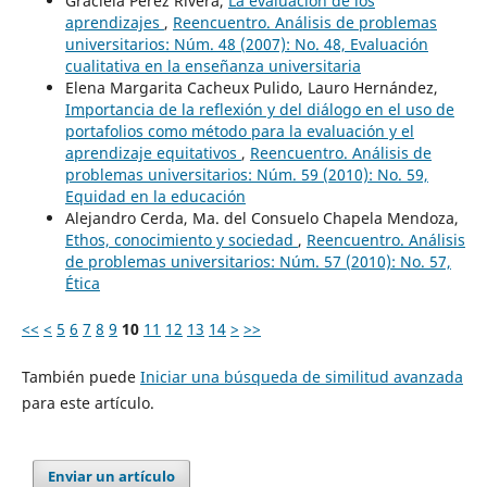
Graciela Pérez Rivera,
La evaluación de los
aprendizajes
,
Reencuentro. Análisis de problemas
universitarios: Núm. 48 (2007): No. 48, Evaluación
cualitativa en la enseñanza universitaria
Elena Margarita Cacheux Pulido, Lauro Hernández,
Importancia de la reflexión y del diálogo en el uso de
portafolios como método para la evaluación y el
aprendizaje equitativos
,
Reencuentro. Análisis de
problemas universitarios: Núm. 59 (2010): No. 59,
Equidad en la educación
Alejandro Cerda, Ma. del Consuelo Chapela Mendoza,
Ethos, conocimiento y sociedad
,
Reencuentro. Análisis
de problemas universitarios: Núm. 57 (2010): No. 57,
Ética
<<
<
5
6
7
8
9
10
11
12
13
14
>
>>
También puede
Iniciar una búsqueda de similitud avanzada
para este artículo.
Enviar un artículo