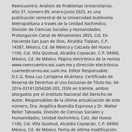
Reencuentro. Análisis de Problemas Universitarios.
Año 37, número 89, enero-junio 2025, es una
publicación semestral de la Universidad Autónoma
Metropolitana a través de la Unidad Xochimilco,
División de Ciencias Sociales y Humanidades.
Prolongación Canal de Miramontes 3855, Col. Ex-
Hacienda San Juan de Dios, Alcaldía Tlalpan, C.P.
14387, México, Cd. de México y Calzada del Hueso
1100, Col. Villa Quietud, Alcaldía Coyoacán, C.P. 04960,
México, Cd. de México. Página electrónica de la revista
www.reencuentro.xoc.uam.mx y dirección electrónica:
cuaree@correo.xoc.uam.mx. Editor Responsable:
D.C.G. Rosa Luz Cartajena Alcántara. Certificado de
Reserva de Derechos al Uso Exclusivo de Título No. 04-
2016-031812054200-203, ISSN en trámite, ambos
otorgados por el Instituto Nacional del Derecho de
Autor. Responsables de la última actualización de este
número, Dra. Angélica Buendía Espinosa y Dr. Walter
Beller Taboada, División de Ciencias Sociales y
Humanidades, Unidad Xochimilco, Calz. del Hueso
1100, Col. Villa Quietud, Alcaldía Coyoacán, C.P. 04960
México, Cd. de México. Fecha de última modificación: