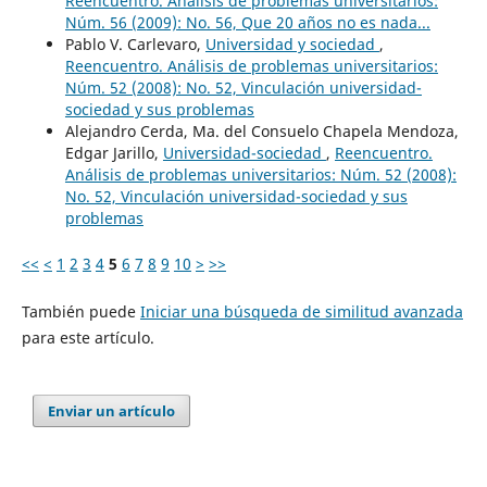
Reencuentro. Análisis de problemas universitarios:
Núm. 56 (2009): No. 56, Que 20 años no es nada...
Pablo V. Carlevaro,
Universidad y sociedad
,
Reencuentro. Análisis de problemas universitarios:
Núm. 52 (2008): No. 52, Vinculación universidad-
sociedad y sus problemas
Alejandro Cerda, Ma. del Consuelo Chapela Mendoza,
Edgar Jarillo,
Universidad-sociedad
,
Reencuentro.
Análisis de problemas universitarios: Núm. 52 (2008):
No. 52, Vinculación universidad-sociedad y sus
problemas
<<
<
1
2
3
4
5
6
7
8
9
10
>
>>
También puede
Iniciar una búsqueda de similitud avanzada
para este artículo.
Enviar un artículo