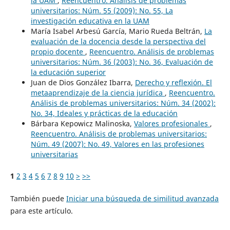
la UAM
,
Reencuentro. Análisis de problemas
universitarios: Núm. 55 (2009): No. 55, La
investigación educativa en la UAM
María Isabel Arbesú García, Mario Rueda Beltrán,
La
evaluación de la docencia desde la perspectiva del
propio docente
,
Reencuentro. Análisis de problemas
universitarios: Núm. 36 (2003): No. 36, Evaluación de
la educación superior
Juan de Dios González Ibarra,
Derecho y reflexión. El
metaaprendizaje de la ciencia jurídica
,
Reencuentro.
Análisis de problemas universitarios: Núm. 34 (2002):
No. 34, Ideales y prácticas de la educación
Bárbara Kepowicz Malinoska,
Valores profesionales
,
Reencuentro. Análisis de problemas universitarios:
Núm. 49 (2007): No. 49, Valores en las profesiones
universitarias
1
2
3
4
5
6
7
8
9
10
>
>>
También puede
Iniciar una búsqueda de similitud avanzada
para este artículo.