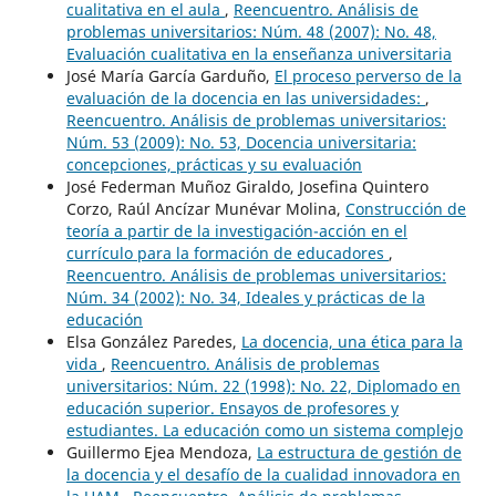
cualitativa en el aula
,
Reencuentro. Análisis de
problemas universitarios: Núm. 48 (2007): No. 48,
Evaluación cualitativa en la enseñanza universitaria
José María García Garduño,
El proceso perverso de la
evaluación de la docencia en las universidades:
,
Reencuentro. Análisis de problemas universitarios:
Núm. 53 (2009): No. 53, Docencia universitaria:
concepciones, prácticas y su evaluación
José Federman Muñoz Giraldo, Josefina Quintero
Corzo, Raúl Ancízar Munévar Molina,
Construcción de
teoría a partir de la investigación-acción en el
currículo para la formación de educadores
,
Reencuentro. Análisis de problemas universitarios:
Núm. 34 (2002): No. 34, Ideales y prácticas de la
educación
Elsa González Paredes,
La docencia, una ética para la
vida
,
Reencuentro. Análisis de problemas
universitarios: Núm. 22 (1998): No. 22, Diplomado en
educación superior. Ensayos de profesores y
estudiantes. La educación como un sistema complejo
Guillermo Ejea Mendoza,
La estructura de gestión de
la docencia y el desafío de la cualidad innovadora en