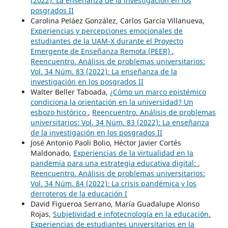
(2022): La enseñanza de la investigación en los
posgrados II
Carolina Peláez González, Carlos García Villanueva,
Experiencias y percepciones emocionales de
estudiantes de la UAM-X durante el Proyecto
Emergente de Enseñanza Remota (PEER)
,
Reencuentro. Análisis de problemas universitarios:
Vol. 34 Núm. 83 (2022): La enseñanza de la
investigación en los posgrados II
Walter Beller Taboada,
¿Cómo un marco epistémico
condiciona la orientación en la universidad? Un
esbozo histórico
,
Reencuentro. Análisis de problemas
universitarios: Vol. 34 Núm. 83 (2022): La enseñanza
de la investigación en los posgrados II
José Antonio Paoli Bolio, Héctor Javier Cortés
Maldonado,
Experiencias de la virtualidad en la
pandemia para una estrategia educativa digital:
,
Reencuentro. Análisis de problemas universitarios:
Vol. 34 Núm. 84 (2022): La crisis pandémica y los
derroteros de la educación I
David Figueroa Serrano, María Guadalupe Alonso
Rojas,
Subjetividad e infotecnología en la educación.
Experiencias de estudiantes universitarios en la