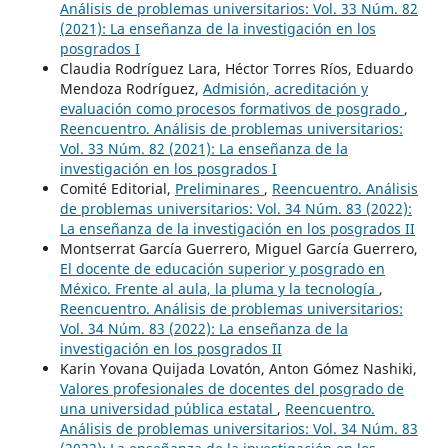
Análisis de problemas universitarios: Vol. 33 Núm. 82
(2021): La enseñanza de la investigación en los
posgrados I
Claudia Rodríguez Lara, Héctor Torres Ríos, Eduardo
Mendoza Rodríguez,
Admisión, acreditación y
evaluación como procesos formativos de posgrado
,
Reencuentro. Análisis de problemas universitarios:
Vol. 33 Núm. 82 (2021): La enseñanza de la
investigación en los posgrados I
Comité Editorial,
Preliminares
,
Reencuentro. Análisis
de problemas universitarios: Vol. 34 Núm. 83 (2022):
La enseñanza de la investigación en los posgrados II
Montserrat García Guerrero, Miguel García Guerrero,
El docente de educación superior y posgrado en
México. Frente al aula, la pluma y la tecnología
,
Reencuentro. Análisis de problemas universitarios:
Vol. 34 Núm. 83 (2022): La enseñanza de la
investigación en los posgrados II
Karin Yovana Quijada Lovatón, Anton Gómez Nashiki,
Valores profesionales de docentes del posgrado de
una universidad pública estatal
,
Reencuentro.
Análisis de problemas universitarios: Vol. 34 Núm. 83