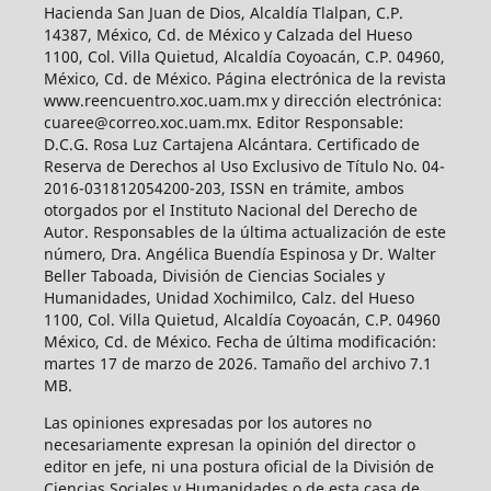
Hacienda San Juan de Dios, Alcaldía Tlalpan, C.P.
14387, México, Cd. de México y Calzada del Hueso
1100, Col. Villa Quietud, Alcaldía Coyoacán, C.P. 04960,
México, Cd. de México. Página electrónica de la revista
www.reencuentro.xoc.uam.mx y dirección electrónica:
cuaree@correo.xoc.uam.mx. Editor Responsable:
D.C.G. Rosa Luz Cartajena Alcántara. Certificado de
Reserva de Derechos al Uso Exclusivo de Título No. 04-
2016-031812054200-203, ISSN en trámite, ambos
otorgados por el Instituto Nacional del Derecho de
Autor. Responsables de la última actualización de este
número, Dra. Angélica Buendía Espinosa y Dr. Walter
Beller Taboada, División de Ciencias Sociales y
Humanidades, Unidad Xochimilco, Calz. del Hueso
1100, Col. Villa Quietud, Alcaldía Coyoacán, C.P. 04960
México, Cd. de México. Fecha de última modificación:
martes 17 de marzo de 2026. Tamaño del archivo 7.1
MB.
Las opiniones expresadas por los autores no
necesariamente expresan la opinión del director o
editor en jefe, ni una postura oficial de la División de
Ciencias Sociales y Humanidades o de esta casa de