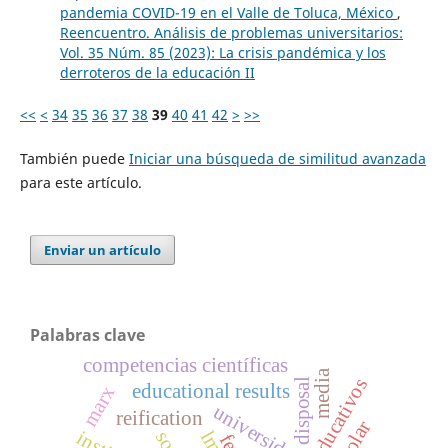
pandemia COVID-19 en el Valle de Toluca, México
,
Reencuentro. Análisis de problemas universitarios:
Vol. 35 Núm. 85 (2023): La crisis pandémica y los
derroteros de la educación II
<<
<
34
35
36
37
38
39
40
41
42
>
>>
También puede
Iniciar una búsqueda de similitud avanzada
para este artículo.
Enviar un artículo
Palabras clave
competencias científicas
media
disposal
educational results
marx
universidad
reification
lms