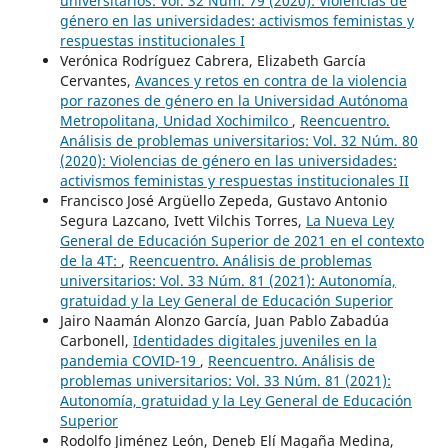
universitarios: Vol. 32 Núm. 79 (2020): Violencias de
género en las universidades: activismos feministas y
respuestas institucionales I
Verónica Rodríguez Cabrera, Elizabeth García
Cervantes,
Avances y retos en contra de la violencia
por razones de género en la Universidad Autónoma
Metropolitana, Unidad Xochimilco
,
Reencuentro.
Análisis de problemas universitarios: Vol. 32 Núm. 80
(2020): Violencias de género en las universidades:
activismos feministas y respuestas institucionales II
Francisco José Argüello Zepeda, Gustavo Antonio
Segura Lazcano, Ivett Vilchis Torres,
La Nueva Ley
General de Educación Superior de 2021 en el contexto
de la 4T:
,
Reencuentro. Análisis de problemas
universitarios: Vol. 33 Núm. 81 (2021): Autonomía,
gratuidad y la Ley General de Educación Superior
Jairo Naamán Alonzo García, Juan Pablo Zabadúa
Carbonell,
Identidades digitales juveniles en la
pandemia COVID-19
,
Reencuentro. Análisis de
problemas universitarios: Vol. 33 Núm. 81 (2021):
Autonomía, gratuidad y la Ley General de Educación
Superior
Rodolfo Jiménez León, Deneb Elí Magaña Medina,