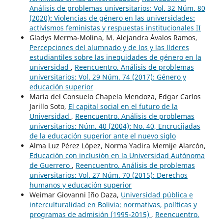
Análisis de problemas universitarios: Vol. 32 Núm. 80
(2020): Violencias de género en las universidades:
activismos feministas y respuestas institucionales II
Gladys Merma-Molina, M. Alejandra Ávalos Ramos,
Percepciones del alumnado y de los y las líderes
estudiantiles sobre las inequidades de género en la
universidad
,
Reencuentro. Análisis de problemas
universitarios: Vol. 29 Núm. 74 (2017): Género y
educación superior
María del Consuelo Chapela Mendoza, Edgar Carlos
Jarillo Soto,
El capital social en el futuro de la
Universidad
,
Reencuentro. Análisis de problemas
universitarios: Núm. 40 (2004): No. 40, Encrucijadas
de la educación superior ante el nuevo siglo
Alma Luz Pérez López, Norma Yadira Memije Alarcón,
Educación con inclusión en la Universidad Autónoma
de Guerrero
,
Reencuentro. Análisis de problemas
universitarios: Vol. 27 Núm. 70 (2015): Derechos
humanos y educación superior
Weimar Giovanni Iño Daza,
Universidad pública e
interculturalidad en Bolivia: normativas, políticas y
programas de admisión (1995-2015)
,
Reencuentro.