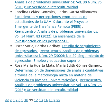
Análisis de problemas universitarios: Vol. 30 Núm. 75
(2018): Universidad e interculturalidad
Carolina Peláez González, Carlos García Villanueva,
Experiencias y percepciones emocionales de
estudiantes de la UAM-X durante el Proyecto
Emergente de Enseñanza Remota (PEER)
,
Reencuentro. Análisis de problemas universitarios:
Vol. 34 Núm. 83 (2022): La enseñanza de la
investigación en los posgrados II
Oscar Soria, Bertha Garibay,
Estudio de seguimiento
de egresados
,
Reencuentro. Análisis de problemas
universitarios: Núm. 29 (2000): No. 29, Seguimiento de
egresados. Empleo y educación superior
Rosa María Huerta Mata, María Edith Gómez Gamero,
Determinación de dimensiones de análisis cualitativas
a través de la metodología mixta en materia de
violencia en jóvenes universitarios(as)
,
Reencuentro.
Análisis de problemas universitarios: Vol. 30 Núm. 75
(2018): Universidad e interculturalidad
<<
<
6
7
8
9
10
11
12
13
14
15
>
>>