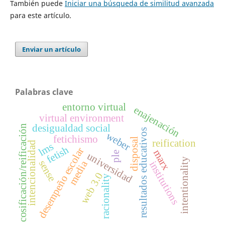
También puede
Iniciar una búsqueda de similitud avanzada
para este artículo.
Enviar un artículo
Palabras clave
entorno virtual
enajenación
virtual environment
desigualdad social
cosificación/reificación
resultados educativos
weber
fetichismo
disposal
reification
intencionalidad
lms
fetish
desempeño escolar
marx
ple
universidad
intentionality
sense
media
institutions
web 3.0
racionality