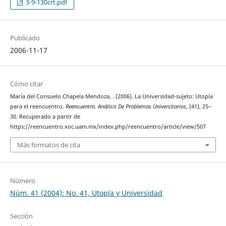
3-9-130crt.pdf
Publicado
2006-11-17
Cómo citar
María del Consuelo Chapela Mendoza, . (2006). La Universidad-sujeto: Utopía
para el reencuentro.
Reencuentro. Análisis De Problemas Universitarios
, (41), 25–
30. Recuperado a partir de
https://reencuentro.xoc.uam.mx/index.php/reencuentro/article/view/507
Más formatos de cita
Número
Núm. 41 (2004): No. 41, Utopía y Universidad
Sección